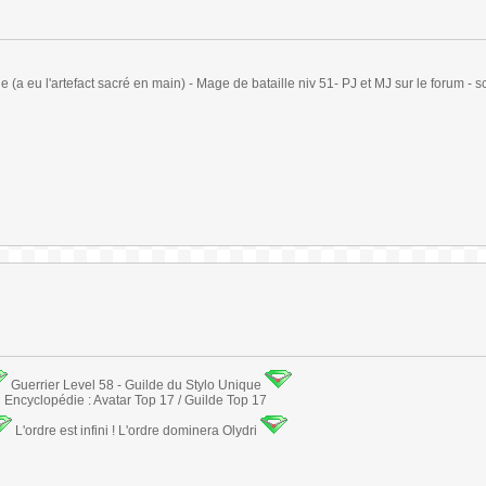
(a eu l'artefact sacré en main) - Mage de bataille niv 51- PJ et MJ sur le forum - sc
Guerrier Level 58 - Guilde du Stylo Unique
Encyclopédie : Avatar Top 17 / Guilde Top 17
L'ordre est infini ! L'ordre dominera Olydri