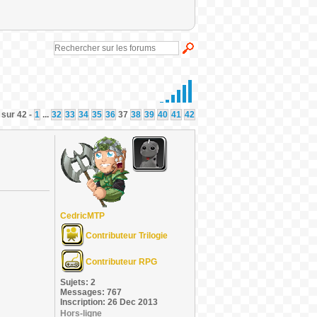
 sur 42 -
1
...
32
33
34
35
36
37
38
39
40
41
42
CedricMTP
Contributeur Trilogie
Contributeur RPG
Sujets: 2
Messages: 767
Inscription: 26 Dec 2013
Hors-ligne