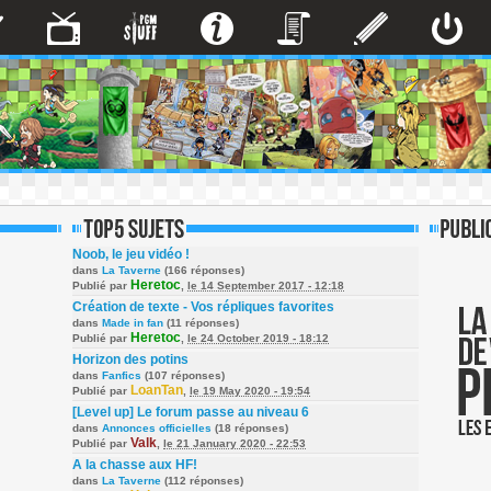
Noob, le jeu vidéo !
dans
La Taverne
(166 réponses)
Heretoc
Publié par
,
le 14 September 2017 - 12:18
Création de texte - Vos répliques favorites
dans
Made in fan
(11 réponses)
Heretoc
Publié par
,
le 24 October 2019 - 18:12
Horizon des potins
dans
Fanfics
(107 réponses)
LoanTan
Publié par
,
le 19 May 2020 - 19:54
[Level up] Le forum passe au niveau 6
dans
Annonces officielles
(18 réponses)
Valk
Publié par
,
le 21 January 2020 - 22:53
A la chasse aux HF!
dans
La Taverne
(112 réponses)