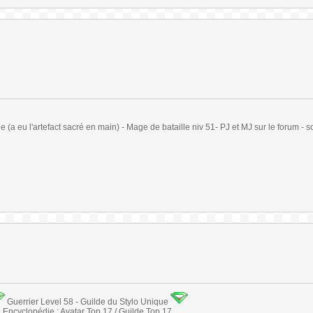
(a eu l'artefact sacré en main) - Mage de bataille niv 51- PJ et MJ sur le forum - sc
Guerrier Level 58 - Guilde du Stylo Unique
Encyclopédie : Avatar Top 17 / Guilde Top 17