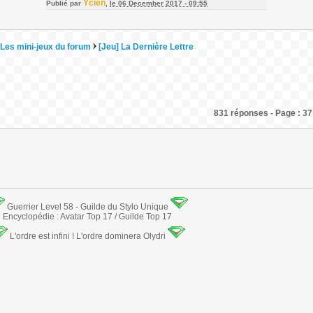
Ycien
Publié par
,
le 06 December 2017 - 09:55
Les mini-jeux du forum
[Jeu] La Dernière Lettre
831 réponses - Page : 37
Guerrier Level 58 - Guilde du Stylo Unique
Encyclopédie : Avatar Top 17 / Guilde Top 17
L'ordre est infini ! L'ordre dominera Olydri