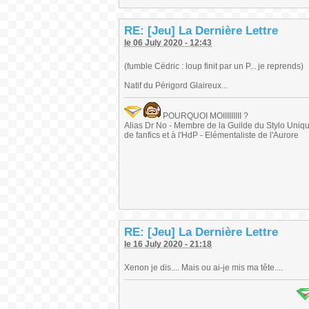
RE: [Jeu] La Dernière Lettre
le 06 July 2020 - 12:43
(fumble Cédric : loup finit par un P... je reprends)
Natif du Périgord Glaireux...
POURQUOI MOIIIIIIIII ?
Alias Dr No - Membre de la Guilde du Stylo Unique 
de fanfics et à l'HdP - Elémentaliste de l'Aurore
RE: [Jeu] La Dernière Lettre
le 16 July 2020 - 21:18
Xenon je dis.... Mais ou ai-je mis ma tête....