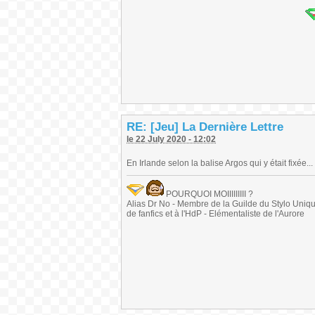
RE: [Jeu] La Dernière Lettre
le 22 July 2020 - 12:02
En Irlande selon la balise Argos qui y était fixée...
POURQUOI MOIIIIIIIII ?
Alias Dr No - Membre de la Guilde du Stylo Unique 
de fanfics et à l'HdP - Elémentaliste de l'Aurore