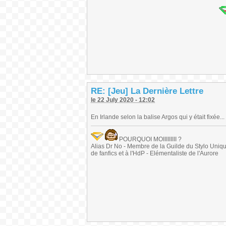
RE: [Jeu] La Dernière Lettre
le 22 July 2020 - 12:02
En Irlande selon la balise Argos qui y était fixée...
POURQUOI MOIIIIIIIII ?
Alias Dr No - Membre de la Guilde du Stylo Unique 
de fanfics et à l'HdP - Elémentaliste de l'Aurore