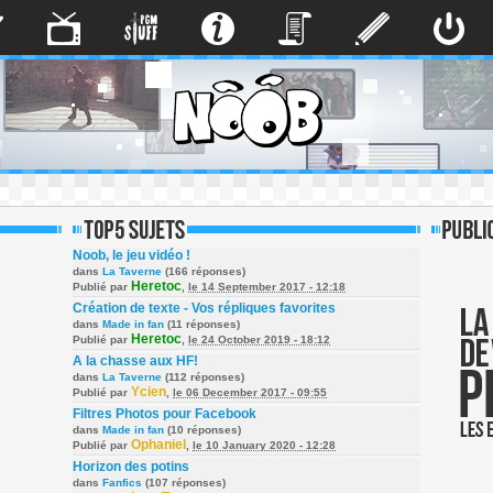
Noob, le jeu vidéo !
dans
La Taverne
(166 réponses)
Heretoc
Publié par
,
le 14 September 2017 - 12:18
Création de texte - Vos répliques favorites
dans
Made in fan
(11 réponses)
Heretoc
Publié par
,
le 24 October 2019 - 18:12
A la chasse aux HF!
dans
La Taverne
(112 réponses)
Ycien
Publié par
,
le 06 December 2017 - 09:55
Filtres Photos pour Facebook
dans
Made in fan
(10 réponses)
Ophaniel
Publié par
,
le 10 January 2020 - 12:28
Horizon des potins
dans
Fanfics
(107 réponses)