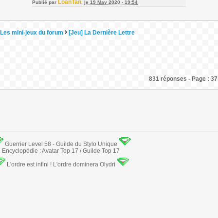
LoanTan
Publié par
,
le 19 May 2020 - 19:54
Les mini-jeux du forum
[Jeu] La Dernière Lettre
831 réponses - Page : 37
Guerrier Level 58 - Guilde du Stylo Unique
Encyclopédie : Avatar Top 17 / Guilde Top 17
L'ordre est infini ! L'ordre dominera Olydri