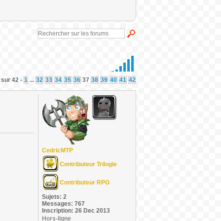
 sur 42 -
1
...
32
33
34
35
36
37
38
39
40
41
42
CedricMTP
Contributeur Trilogie
Contributeur RPG
Sujets: 2
Messages: 767
Inscription: 26 Dec 2013
Hors-ligne