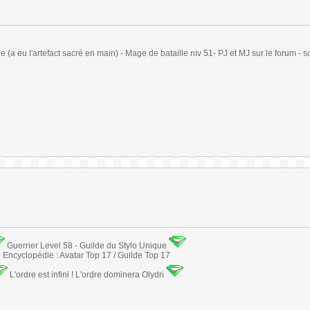
(a eu l'artefact sacré en main) - Mage de bataille niv 51- PJ et MJ sur le forum - sc
Guerrier Level 58 - Guilde du Stylo Unique
Encyclopédie : Avatar Top 17 / Guilde Top 17
L'ordre est infini ! L'ordre dominera Olydri