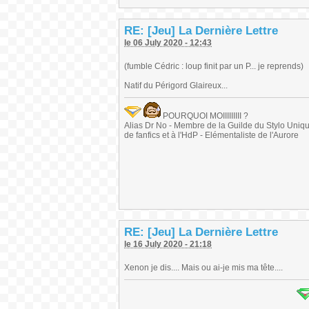
RE: [Jeu] La Dernière Lettre
le 06 July 2020 - 12:43
(fumble Cédric : loup finit par un P... je reprends)
Natif du Périgord Glaireux...
POURQUOI MOIIIIIIIII ?
Alias Dr No - Membre de la Guilde du Stylo Unique 
de fanfics et à l'HdP - Elémentaliste de l'Aurore
RE: [Jeu] La Dernière Lettre
le 16 July 2020 - 21:18
Xenon je dis.... Mais ou ai-je mis ma tête....