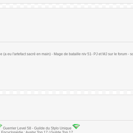
(a eu l'artefact sacré en main) - Mage de bataille niv 51- PJ et MJ sur le forum - sc
Guerrier Level 58 - Guilde du Stylo Unique
Encyclopédie : Avatar Top 17 / Guilde Top 17