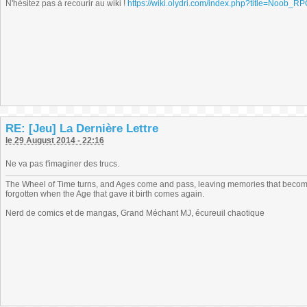
N'hésitez pas à recourir au wiki !
https://wiki.olydri.com/index.php?title=Noob_R
RE: [Jeu] La Dernière Lettre
le 29 August 2014 - 22:16
Ne va pas t'imaginer des trucs.
The Wheel of Time turns, and Ages come and pass, leaving memories that become
forgotten when the Age that gave it birth comes again.
Nerd de comics et de mangas, Grand Méchant MJ, écureuil chaotique