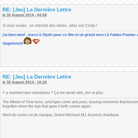
RE: [Jeu] La Dernière Lettre
le 30 August 2014 - 04:08
Si vous voulez , on cherche des sbires , allez voir Cindy !
j'ai bien aimé , merci à Olydri pour ce film et un grand merci à Fabien Founier 
#jugetenshi
RE: [Jeu] La Dernière Lettre
le 30 August 2014 - 10:26
Y a vraiment des volontaires ? Ça me serait utile, j'en ai plus.
The Wheel of Time turns, and Ages come and pass, leaving memories that become
forgotten when the Age that gave it birth comes again.
Nerd de comics et de mangas, Grand Méchant MJ, écureuil chaotique