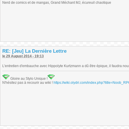
Nerd de comics et de mangas, Grand Méchant MJ, écureuil chaotique
RE: [Jeu] La Dernière Lettre
le 29 August 2014 - 19:13
L'entretien d'embauche avec Hippolyte Kurtzmann a dû être épique, il faudra nou
Gloire au Stylo Unique !
N'hésitez pas à recourir au wiki !
https://wiki.olydri.com/index.php?title=Noob_R