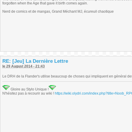
forgotten when the Age that gave it birth comes again.
Nerd de comics et de mangas, Grand Méchant MJ, écureuil chaotique
RE: [Jeu] La Dernière Lettre
le 29 August 2014 - 21:43
Le DRH de la Flander's utilise beaucoup de choses qui impliquent en général des 
Gloire au Stylo Unique !
N'hésitez pas à recourir au wiki !
https://wiki.olydri.com/index.php?title=Noob_R