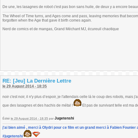
De une, les lasagnes de robot c'est pas bon sans huile, de deux y a encore beau
The Wheel of Time turns, and Ages come and pass, leaving memories that become
forgotten when the Age that gave it birth comes again.
Nerd de comics et de mangas, Grand Méchant MJ, écureuil chaotique
RE: [Jeu] La Dernière Lettre
le 29 August 2014 - 18:35
noir c'est noir, il n'y plus d’espoir, je l'attendais celle là le coup des robots, ma
que des lasagnes et des hachis de métal !
Et pas de survivant telle est ma d
Jugetenshi
Édité
le 29 August 2014 - 18:35
par
j'ai bien aimé , merci à Olydri pour ce film et un grand merci à Fabien Founier 
#jugetenshi