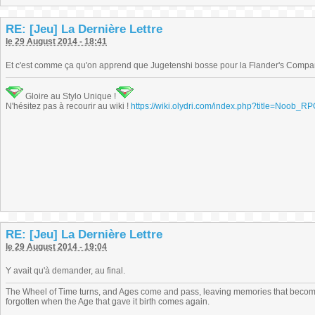
RE: [Jeu] La Dernière Lettre
le 29 August 2014 - 18:41
Et c'est comme ça qu'on apprend que Jugetenshi bosse pour la Flander's Compa
Gloire au Stylo Unique !
N'hésitez pas à recourir au wiki !
https://wiki.olydri.com/index.php?title=Noob_R
RE: [Jeu] La Dernière Lettre
le 29 August 2014 - 19:04
Y avait qu'à demander, au final.
The Wheel of Time turns, and Ages come and pass, leaving memories that become
forgotten when the Age that gave it birth comes again.