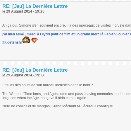
RE: [Jeu] La Dernière Lettre
le 29 August 2014 - 19:25
Ah ça oui, Simone s'en souvient encore, il a des morceaux de vigiles incrusté da
j'ai bien aimé , merci à Olydri pour ce film et un grand merci à Fabien Founier 
#jugetenshi
RE: [Jeu] La Dernière Lettre
le 29 August 2014 - 19:27
Et tu as des bouts de son bureau incrustés dans le front ?
The Wheel of Time turns, and Ages come and pass, leaving memories that become
forgotten when the Age that gave it birth comes again.
Nerd de comics et de mangas, Grand Méchant MJ, écureuil chaotique