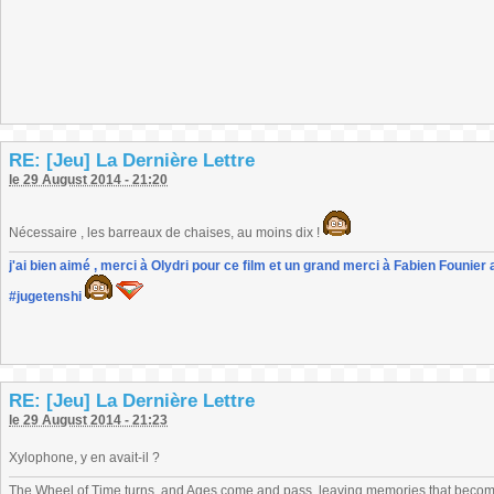
RE: [Jeu] La Dernière Lettre
le 29 August 2014 - 21:20
Nécessaire , les barreaux de chaises, au moins dix !
j'ai bien aimé , merci à Olydri pour ce film et un grand merci à Fabien Founier 
#jugetenshi
RE: [Jeu] La Dernière Lettre
le 29 August 2014 - 21:23
Xylophone, y en avait-il ?
The Wheel of Time turns, and Ages come and pass, leaving memories that become