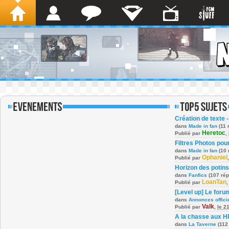
Création de texte -
dans
Made in fan
(11 
Heretoc
Publié par
,
Filtres Photos po
dans
Made in fan
(10 
Ophaniel
Publié par
Horizon des potins
dans
Fanfics
(107 ré
LoanTan
Publié par
[Level up] Le foru
dans
Annonces offici
Valk
Publié par
,
le 2
A la chasse aux H
dans
La Taverne
(112