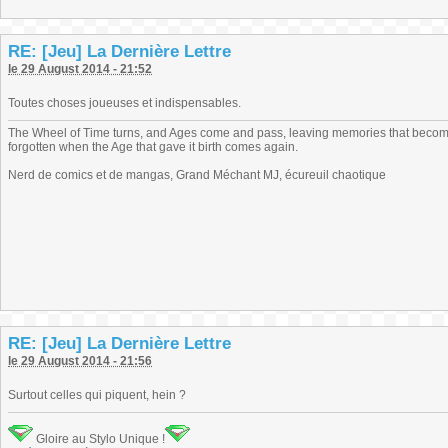
RE: [Jeu] La Dernière Lettre
le 29 August 2014 - 21:52
Toutes choses joueuses et indispensables.
The Wheel of Time turns, and Ages come and pass, leaving memories that become
forgotten when the Age that gave it birth comes again.
Nerd de comics et de mangas, Grand Méchant MJ, écureuil chaotique
RE: [Jeu] La Dernière Lettre
le 29 August 2014 - 21:56
Surtout celles qui piquent, hein ?
Gloire au Stylo Unique !