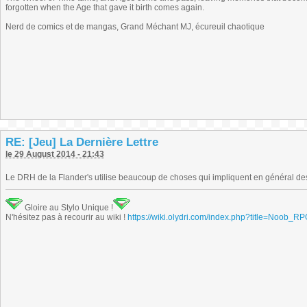
forgotten when the Age that gave it birth comes again.
Nerd de comics et de mangas, Grand Méchant MJ, écureuil chaotique
RE: [Jeu] La Dernière Lettre
le 29 August 2014 - 21:43
Le DRH de la Flander's utilise beaucoup de choses qui impliquent en général des 
Gloire au Stylo Unique !
N'hésitez pas à recourir au wiki !
https://wiki.olydri.com/index.php?title=Noob_R