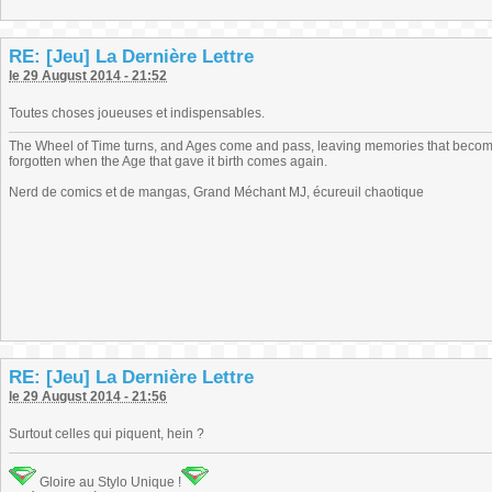
RE: [Jeu] La Dernière Lettre
le 29 August 2014 - 21:52
Toutes choses joueuses et indispensables.
The Wheel of Time turns, and Ages come and pass, leaving memories that become
forgotten when the Age that gave it birth comes again.
Nerd de comics et de mangas, Grand Méchant MJ, écureuil chaotique
RE: [Jeu] La Dernière Lettre
le 29 August 2014 - 21:56
Surtout celles qui piquent, hein ?
Gloire au Stylo Unique !