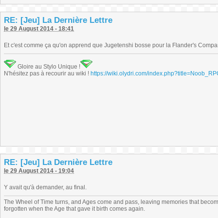
RE: [Jeu] La Dernière Lettre
le 29 August 2014 - 18:41
Et c'est comme ça qu'on apprend que Jugetenshi bosse pour la Flander's Compa
Gloire au Stylo Unique !
N'hésitez pas à recourir au wiki !
https://wiki.olydri.com/index.php?title=Noob_R
RE: [Jeu] La Dernière Lettre
le 29 August 2014 - 19:04
Y avait qu'à demander, au final.
The Wheel of Time turns, and Ages come and pass, leaving memories that become
forgotten when the Age that gave it birth comes again.