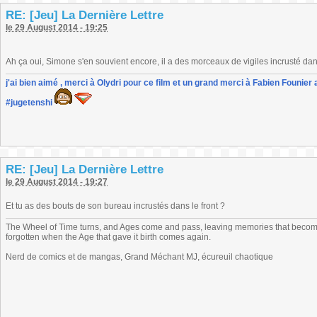
RE: [Jeu] La Dernière Lettre
le 29 August 2014 - 19:25
Ah ça oui, Simone s'en souvient encore, il a des morceaux de vigiles incrusté da
j'ai bien aimé , merci à Olydri pour ce film et un grand merci à Fabien Founier 
#jugetenshi
RE: [Jeu] La Dernière Lettre
le 29 August 2014 - 19:27
Et tu as des bouts de son bureau incrustés dans le front ?
The Wheel of Time turns, and Ages come and pass, leaving memories that become
forgotten when the Age that gave it birth comes again.
Nerd de comics et de mangas, Grand Méchant MJ, écureuil chaotique