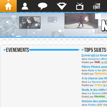
[Level up] Le foru
dans
Annonces offici
Valk
Publié par
,
le 2
Filtres Photos po
dans
Made in fan
(10 
Ophaniel
Publié par
A la chasse aux H
dans
La Taverne
(112
Ycien
Publié par
,
le
Noob, le jeu vidéo 
dans
La Taverne
(166
Heretoc
Publié par
,
Horizon des potins
dans
Fanfics
(107 ré