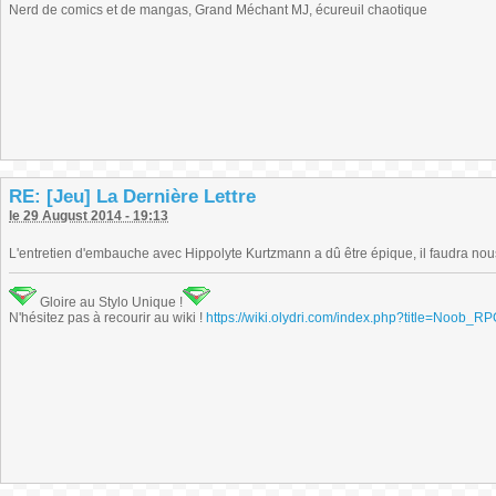
Nerd de comics et de mangas, Grand Méchant MJ, écureuil chaotique
RE: [Jeu] La Dernière Lettre
le 29 August 2014 - 19:13
L'entretien d'embauche avec Hippolyte Kurtzmann a dû être épique, il faudra nou
Gloire au Stylo Unique !
N'hésitez pas à recourir au wiki !
https://wiki.olydri.com/index.php?title=Noob_R