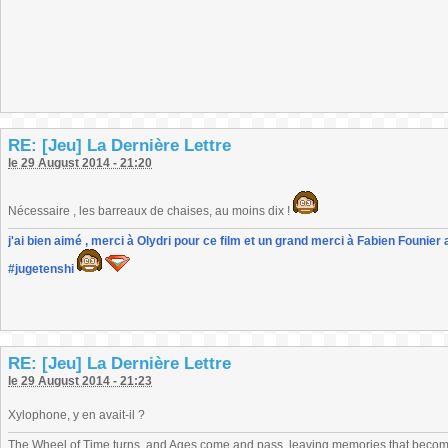
RE: [Jeu] La Dernière Lettre
le 29 August 2014 - 21:20
Nécessaire , les barreaux de chaises, au moins dix !
j'ai bien aimé , merci à Olydri pour ce film et un grand merci à Fabien Founier 
#jugetenshi
RE: [Jeu] La Dernière Lettre
le 29 August 2014 - 21:23
Xylophone, y en avait-il ?
The Wheel of Time turns, and Ages come and pass, leaving memories that become