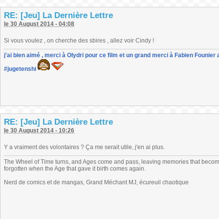
RE: [Jeu] La Dernière Lettre
le 30 August 2014 - 04:08
Si vous voulez , on cherche des sbires , allez voir Cindy !
j'ai bien aimé , merci à Olydri pour ce film et un grand merci à Fabien Founier 
#jugetenshi
RE: [Jeu] La Dernière Lettre
le 30 August 2014 - 10:26
Y a vraiment des volontaires ? Ça me serait utile, j'en ai plus.
The Wheel of Time turns, and Ages come and pass, leaving memories that become
forgotten when the Age that gave it birth comes again.
Nerd de comics et de mangas, Grand Méchant MJ, écureuil chaotique