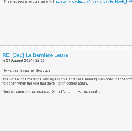
N'hésitez pas à recourir au wiki !
https://wiki.olydri.com/index.php?title=Noob_R
RE: [Jeu] La Dernière Lettre
le 29 August 2014 - 22:16
Ne va pas t'imaginer des trucs.
The Wheel of Time turns, and Ages come and pass, leaving memories that become
forgotten when the Age that gave it birth comes again.
Nerd de comics et de mangas, Grand Méchant MJ, écureuil chaotique