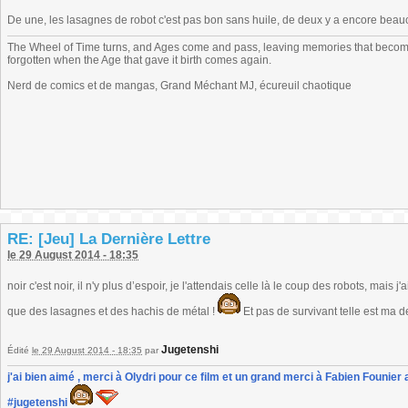
De une, les lasagnes de robot c'est pas bon sans huile, de deux y a encore beau
The Wheel of Time turns, and Ages come and pass, leaving memories that become
forgotten when the Age that gave it birth comes again.
Nerd de comics et de mangas, Grand Méchant MJ, écureuil chaotique
RE: [Jeu] La Dernière Lettre
le 29 August 2014 - 18:35
noir c'est noir, il n'y plus d’espoir, je l'attendais celle là le coup des robots, ma
que des lasagnes et des hachis de métal !
Et pas de survivant telle est ma d
Jugetenshi
Édité
le 29 August 2014 - 18:35
par
j'ai bien aimé , merci à Olydri pour ce film et un grand merci à Fabien Founier 
#jugetenshi