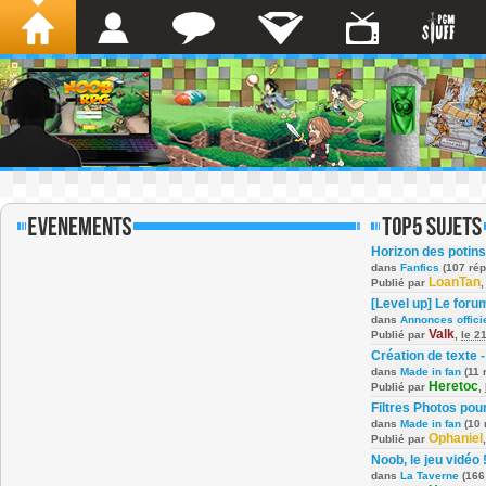
Horizon des potins
dans
Fanfics
(107 ré
LoanTan
Publié par
[Level up] Le foru
dans
Annonces offici
Valk
Publié par
,
le 2
Création de texte -
dans
Made in fan
(11 
Heretoc
Publié par
,
Filtres Photos po
dans
Made in fan
(10 
Ophaniel
Publié par
Noob, le jeu vidéo 
dans
La Taverne
(166