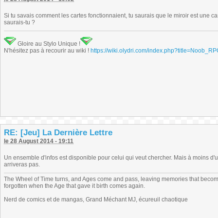
Si tu savais comment les cartes fonctionnaient, tu saurais que le miroir est une 
saurais-tu ?
Gloire au Stylo Unique !
N'hésitez pas à recourir au wiki !
https://wiki.olydri.com/index.php?title=Noob_R
RE: [Jeu] La Dernière Lettre
le 28 August 2014 - 19:11
Un ensemble d'infos est disponible pour celui qui veut chercher. Mais à moins d'ut
arriveras pas.
The Wheel of Time turns, and Ages come and pass, leaving memories that become
forgotten when the Age that gave it birth comes again.
Nerd de comics et de mangas, Grand Méchant MJ, écureuil chaotique