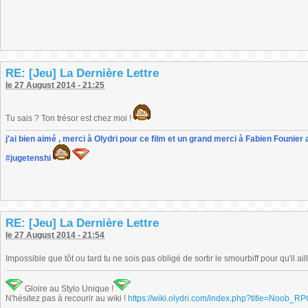
RE: [Jeu] La Dernière Lettre
le 27 August 2014 - 21:25
Tu sais ? Ton trésor est chez moi !
j'ai bien aimé , merci à Olydri pour ce film et un grand merci à Fabien Founier 
#jugetenshi
RE: [Jeu] La Dernière Lettre
le 27 August 2014 - 21:54
Impossible que tôt ou tard tu ne sois pas obligé de sortir le smourbiff pour qu'il aill
Gloire au Stylo Unique !
N'hésitez pas à recourir au wiki !
https://wiki.olydri.com/index.php?title=Noob_R