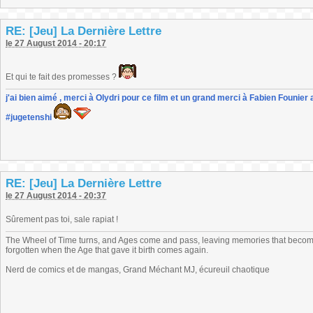
RE: [Jeu] La Dernière Lettre
le 27 August 2014 - 20:17
Et qui te fait des promesses ?
j'ai bien aimé , merci à Olydri pour ce film et un grand merci à Fabien Founier 
#jugetenshi
RE: [Jeu] La Dernière Lettre
le 27 August 2014 - 20:37
Sûrement pas toi, sale rapiat !
The Wheel of Time turns, and Ages come and pass, leaving memories that become
forgotten when the Age that gave it birth comes again.
Nerd de comics et de mangas, Grand Méchant MJ, écureuil chaotique