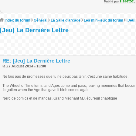
Heretoc
Publié par
,
Index du forum
Général
La Salle d'arcade
Les mini-jeux du forum
[Jeu]
[Jeu] La Dernière Lettre
RE: [Jeu] La Dernière Lettre
le 27 August 2014 - 18:00
Ne fais pas de promesses que tu ne peux pas tenir, c'est une saine habitude.
The Wheel of Time turns, and Ages come and pass, leaving memories that become
forgotten when the Age that gave it birth comes again.
Nerd de comics et de mangas, Grand Méchant MJ, écureuil chaotique