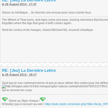
RE: [Jeu] La Dernière Lettre
le 28 August 2014 - 17:47
Xenos ou hérétique... Je cherche une excuse pour vous cramer tous.
The Wheel of Time turns, and Ages come and pass, leaving memories that become
forgotten when the Age that gave it birth comes again.
Nerd de comics et de mangas, Grand Méchant MJ, écureuil chaotique
RE: [Jeu] La Dernière Lettre
le 28 August 2014 - 18:17
Sauf que je suis cartomancienne et que je peux utiliser des cartes pour me défend
qui te renvoie ton coup.
Gloire au Stylo Unique !
N'hésitez pas à recourir au wiki !
https://wiki.olydri.com/index.php?title=Noob_R