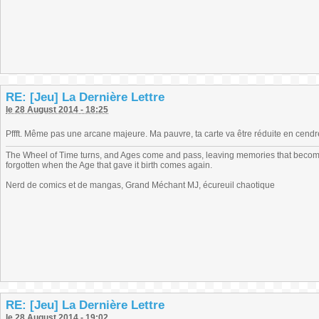
RE: [Jeu] La Dernière Lettre
le 28 August 2014 - 18:25
Pffft. Même pas une arcane majeure. Ma pauvre, ta carte va être réduite en cend
The Wheel of Time turns, and Ages come and pass, leaving memories that become
forgotten when the Age that gave it birth comes again.
Nerd de comics et de mangas, Grand Méchant MJ, écureuil chaotique
RE: [Jeu] La Dernière Lettre
le 28 August 2014 - 19:02