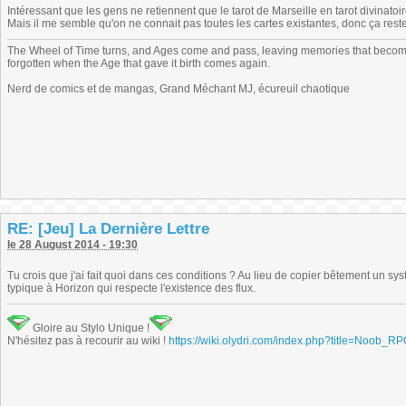
Intéressant que les gens ne retiennent que le tarot de Marseille en tarot divinatoir
Mais il me semble qu'on ne connait pas toutes les cartes existantes, donc ça reste 
The Wheel of Time turns, and Ages come and pass, leaving memories that become
forgotten when the Age that gave it birth comes again.
Nerd de comics et de mangas, Grand Méchant MJ, écureuil chaotique
RE: [Jeu] La Dernière Lettre
le 28 August 2014 - 19:30
Tu crois que j'ai fait quoi dans ces conditions ? Au lieu de copier bêtement un sys
typique à Horizon qui respecte l'existence des flux.
Gloire au Stylo Unique !
N'hésitez pas à recourir au wiki !
https://wiki.olydri.com/index.php?title=Noob_R