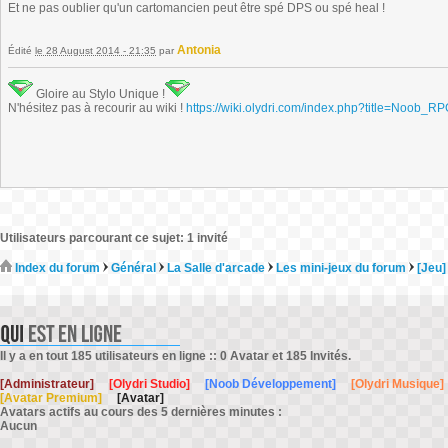
Et ne pas oublier qu'un cartomancien peut être spé DPS ou spé heal !
Antonia
Édité
le 28 August 2014 - 21:35
par
Gloire au Stylo Unique !
N'hésitez pas à recourir au wiki !
https://wiki.olydri.com/index.php?title=Noob_R
Utilisateurs parcourant ce sujet: 1 invité
Index du forum
Général
La Salle d'arcade
Les mini-jeux du forum
[Jeu]
Il y a en tout 185 utilisateurs en ligne :: 0 Avatar et 185 Invités.
[Administrateur]
[Olydri Studio]
[Noob Développement]
[Olydri Musique]
[Avatar Premium]
[Avatar]
Avatars actifs au cours des 5 dernières minutes :
Aucun