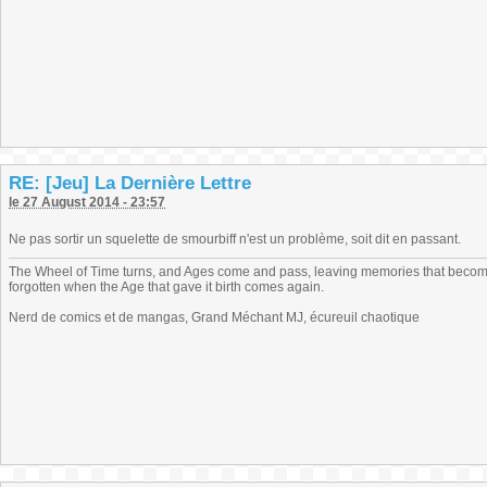
RE: [Jeu] La Dernière Lettre
le 27 August 2014 - 23:57
Ne pas sortir un squelette de smourbiff n'est un problème, soit dit en passant.
The Wheel of Time turns, and Ages come and pass, leaving memories that become
forgotten when the Age that gave it birth comes again.
Nerd de comics et de mangas, Grand Méchant MJ, écureuil chaotique