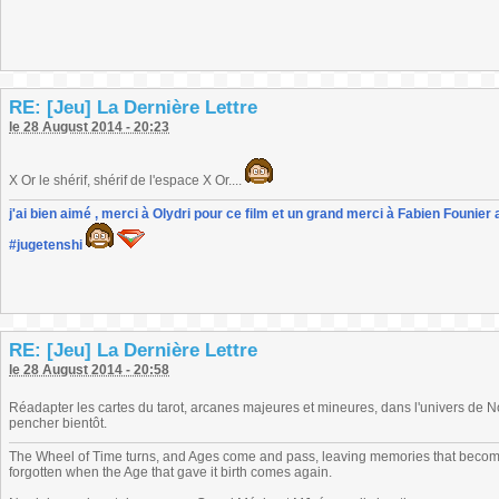
RE: [Jeu] La Dernière Lettre
le 28 August 2014 - 20:23
X Or le shérif, shérif de l'espace X Or....
j'ai bien aimé , merci à Olydri pour ce film et un grand merci à Fabien Founier 
#jugetenshi
RE: [Jeu] La Dernière Lettre
le 28 August 2014 - 20:58
Réadapter les cartes du tarot, arcanes majeures et mineures, dans l'univers de N
pencher bientôt.
The Wheel of Time turns, and Ages come and pass, leaving memories that become
forgotten when the Age that gave it birth comes again.