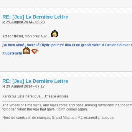
RE: [Jeu] La Dernière Lettre
le 29 August 2014 - 00:23
Trésor, trésor, mon précieux ...
j'ai bien aimé , merci à Olydri pour ce film et un grand merci à Fabien Founier 
#jugetenshi
RE: [Jeu] La Dernière Lettre
le 29 August 2014 - 07:17
Xeno ou juste hérétique... J'hésite encore.
The Wheel of Time turns, and Ages come and pass, leaving memories that become
forgotten when the Age that gave it birth comes again.
Nerd de comics et de mangas, Grand Méchant MJ, écureuil chaotique