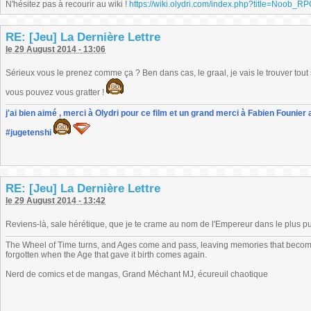
N'hésitez pas à recourir au wiki !
https://wiki.olydri.com/index.php?title=Noob_R
RE: [Jeu] La Dernière Lettre
le 29 August 2014 - 13:06
Sérieux vous le prenez comme ça ? Ben dans cas, le graal, je vais le trouver tout seu
vous pouvez vous gratter !
j'ai bien aimé , merci à Olydri pour ce film et un grand merci à Fabien Founier 
#jugetenshi
RE: [Jeu] La Dernière Lettre
le 29 August 2014 - 13:42
Reviens-là, sale hérétique, que je te crame au nom de l'Empereur dans le plus p
The Wheel of Time turns, and Ages come and pass, leaving memories that become
forgotten when the Age that gave it birth comes again.
Nerd de comics et de mangas, Grand Méchant MJ, écureuil chaotique