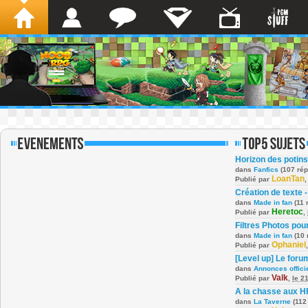
Horizon des potins
dans
Fanfics
(107 ré
LoanTan
Publié par
Création de texte -
dans
Made in fan
(11 
Heretoc
Publié par
,
Filtres Photos po
dans
Made in fan
(10 
Ophaniel
Publié par
[Level up] Le foru
dans
Annonces offici
Valk
Publié par
,
le 2
A la chasse aux H
dans
La Taverne
(112