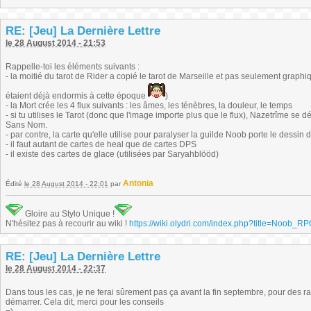
RE: [Jeu] La Dernière Lettre
le 28 August 2014 - 21:53
Rappelle-toi les éléments suivants :
- la moitié du tarot de Rider a copié le tarot de Marseille et pas seulement graphi
étaient déjà endormis à cette époque
)
- la Mort crée les 4 flux suivants : les âmes, les ténèbres, la douleur, le temps
- si tu utilises le Tarot (donc que l'image importe plus que le flux), Nazetrîme se 
Sans Nom.
- par contre, la carte qu'elle utilise pour paralyser la guilde Noob porte le dessin 
- il faut autant de cartes de heal que de cartes DPS
- il existe des cartes de glace (utilisées par Saryahblööd)
Antonia
Édité
le 28 August 2014 - 22:01
par
Gloire au Stylo Unique !
N'hésitez pas à recourir au wiki !
https://wiki.olydri.com/index.php?title=Noob_R
RE: [Jeu] La Dernière Lettre
le 28 August 2014 - 22:37
Dans tous les cas, je ne ferai sûrement pas ça avant la fin septembre, pour des rais
démarrer. Cela dit, merci pour les conseils