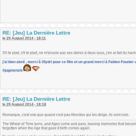
RE: [Jeu] La Dernière Lettre
le 29 August 2014 - 18:11
S'il te plait, s'il te plait, ne m'envoie pas ses sbires à deux sous, j'en ai fait du 
j'ai bien aimé , merci à Olydri pour ce film et un grand merci à Fabien Founier 
#jugetenshi
RE: [Jeu] La Dernière Lettre
le 29 August 2014 - 18:18
Remarque, c'est vrai que quand c'est pas Atrocitus qui les dirige, ils sont nuls.
The Wheel of Time turns, and Ages come and pass, leaving memories that become
forgotten when the Age that gave it birth comes again.