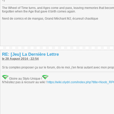
=)
The Wheel of Time turns, and Ages come and pass, leaving memories that become
forgotten when the Age that gave it birth comes again.
Nerd de comics et de mangas, Grand Méchant MJ, écureuil chaotique
RE: [Jeu] La Dernière Lettre
le 28 August 2014 - 22:54
Si tu comptes proposer ça sur le forum, dis-le moi, j'en ferai autant avec mon pro
Gloire au Stylo Unique !
N'hésitez pas à recourir au wiki !
https://wiki.olydri.com/index.php?title=Noob_R