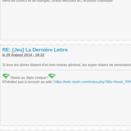
Nerd de comics et de mangas, Grand Méchant MJ, écureuil chaotique
RE: [Jeu] La Dernière Lettre
le 29 August 2014 - 18:22
Si tous les sbires étaient d'un bon niveau général, les super-vilains ne serviraient 
Gloire au Stylo Unique !
N'hésitez pas à recourir au wiki !
https://wiki.olydri.com/index.php?title=Noob_R