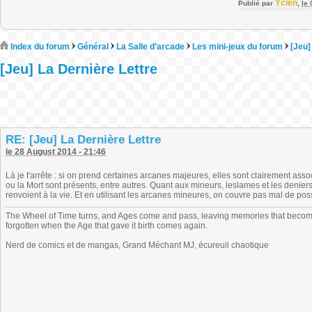
Ycien
Publié par
,
le
Index du forum
Général
La Salle d'arcade
Les mini-jeux du forum
[Jeu]
[Jeu] La Dernière Lettre
RE: [Jeu] La Dernière Lettre
le 28 August 2014 - 21:46
Là je t'arrête : si on prend certaines arcanes majeures, elles sont clairement asso
ou la Mort sont présents, entre autres. Quant aux mineurs, leslames et les deniers
renvoient à la vie. Et en utilisant les arcanes mineures, on couvre pas mal de poss
The Wheel of Time turns, and Ages come and pass, leaving memories that become
forgotten when the Age that gave it birth comes again.
Nerd de comics et de mangas, Grand Méchant MJ, écureuil chaotique