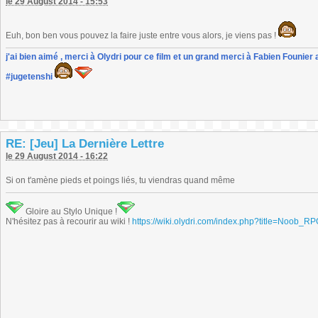
le 29 August 2014 - 15:53
Euh, bon ben vous pouvez la faire juste entre vous alors, je viens pas !
j'ai bien aimé , merci à Olydri pour ce film et un grand merci à Fabien Founier 
#jugetenshi
RE: [Jeu] La Dernière Lettre
le 29 August 2014 - 16:22
Si on t'amène pieds et poings liés, tu viendras quand même
Gloire au Stylo Unique !
N'hésitez pas à recourir au wiki !
https://wiki.olydri.com/index.php?title=Noob_R