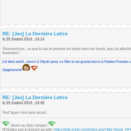
RE: [Jeu] La Dernière Lettre
le 29 August 2014 - 14:14
Sûrement pas , vu que tu vas te prendre tes pieds dans tes lacets, que j'ai attach
Kaamelot !
j'ai bien aimé , merci à Olydri pour ce film et un grand merci à Fabien Founier 
#jugetenshi
RE: [Jeu] La Dernière Lettre
le 29 August 2014 - 14:40
Tout' façon c'est sans alcool...
Gloire au Stylo Unique !
N'hésitez pas à recourir au wiki !
https://wiki.olydri.com/index.php?title=Noob_R