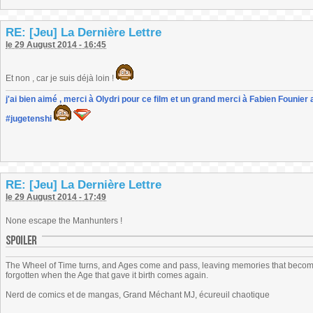
RE: [Jeu] La Dernière Lettre
le 29 August 2014 - 16:45
Et non , car je suis déjà loin !
j'ai bien aimé , merci à Olydri pour ce film et un grand merci à Fabien Founier 
#jugetenshi
RE: [Jeu] La Dernière Lettre
le 29 August 2014 - 17:49
None escape the Manhunters !
The Wheel of Time turns, and Ages come and pass, leaving memories that become
forgotten when the Age that gave it birth comes again.
Nerd de comics et de mangas, Grand Méchant MJ, écureuil chaotique