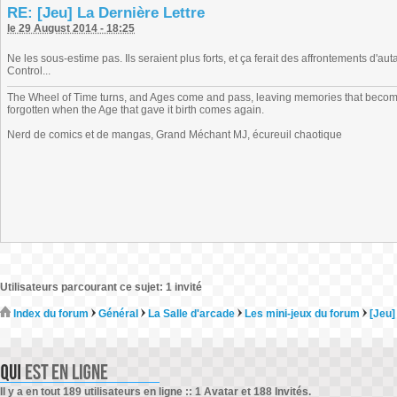
RE: [Jeu] La Dernière Lettre
le 29 August 2014 - 18:25
Ne les sous-estime pas. Ils seraient plus forts, et ça ferait des affrontements d'
Control...
The Wheel of Time turns, and Ages come and pass, leaving memories that become
forgotten when the Age that gave it birth comes again.
Nerd de comics et de mangas, Grand Méchant MJ, écureuil chaotique
Utilisateurs parcourant ce sujet: 1 invité
Index du forum
Général
La Salle d'arcade
Les mini-jeux du forum
[Jeu]
Il y a en tout 189 utilisateurs en ligne :: 1 Avatar et 188 Invités.