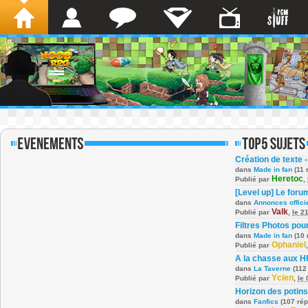
Création de texte -
dans
Made in fan
(11 
Heretoc
Publié par
,
[Level up] Le foru
dans
Annonces offici
Valk
Publié par
,
le 2
Filtres Photos po
dans
Made in fan
(10 
Ophaniel
Publié par
A la chasse aux H
dans
La Taverne
(112
Ycien
Publié par
,
le
Horizon des potins
dans
Fanfics
(107 ré