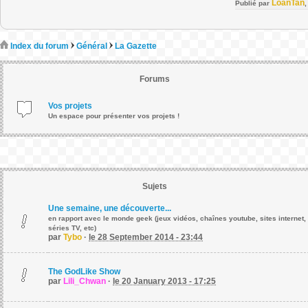
LoanTan
Publié par
Index du forum
Général
La Gazette
Forums
Vos projets
Un espace pour présenter vos projets !
Sujets
Une semaine, une découverte...
en rapport avec le monde geek (jeux vidéos, chaînes youtube, sites internet,
séries TV, etc)
par
Tybo
·
le 28 September 2014 - 23:44
The GodLike Show
par
Lili_Chwan
·
le 20 January 2013 - 17:25