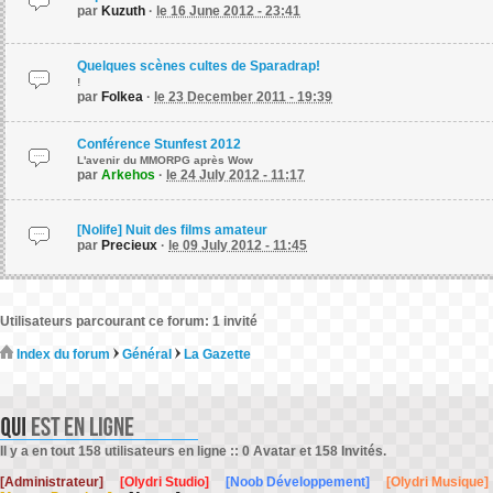
par
Kuzuth
·
le 16 June 2012 - 23:41
Quelques scènes cultes de Sparadrap!
!
par
Folkea
·
le 23 December 2011 - 19:39
Conférence Stunfest 2012
L'avenir du MMORPG après Wow
par
Arkehos
·
le 24 July 2012 - 11:17
[Nolife] Nuit des films amateur
par
Precieux
·
le 09 July 2012 - 11:45
Utilisateurs parcourant ce forum: 1 invité
Index du forum
Général
La Gazette
Il y a en tout 158 utilisateurs en ligne :: 0 Avatar et 158 Invités.
[Administrateur]
[Olydri Studio]
[Noob Développement]
[Olydri Musique]