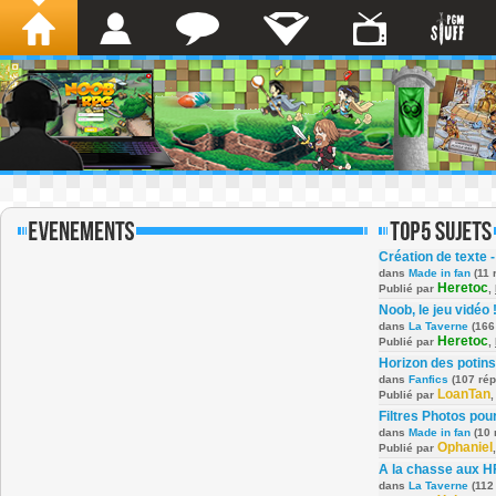
Création de texte -
dans
Made in fan
(11 
Heretoc
Publié par
,
Noob, le jeu vidéo 
dans
La Taverne
(166
Heretoc
Publié par
,
Horizon des potins
dans
Fanfics
(107 ré
LoanTan
Publié par
Filtres Photos po
dans
Made in fan
(10 
Ophaniel
Publié par
A la chasse aux H
dans
La Taverne
(112