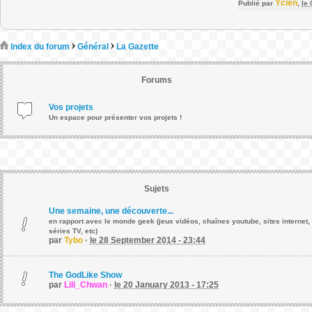
Ycien
Publié par
,
le
Index du forum
Général
La Gazette
Forums
Vos projets
Un espace pour présenter vos projets !
Sujets
Une semaine, une découverte...
en rapport avec le monde geek (jeux vidéos, chaînes youtube, sites internet,
séries TV, etc)
par
Tybo
·
le 28 September 2014 - 23:44
The GodLike Show
par
Lili_Chwan
·
le 20 January 2013 - 17:25