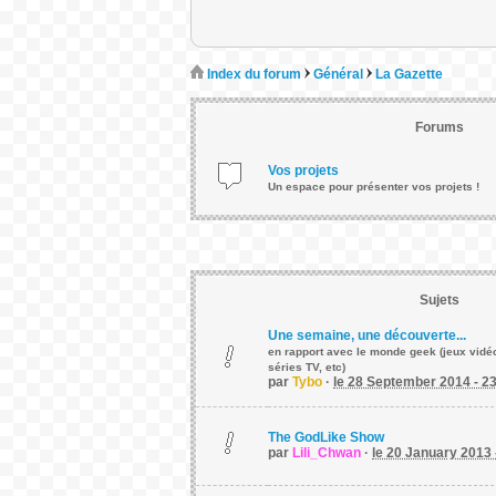
Index du forum
Général
La Gazette
Forums
Vos projets
Un espace pour présenter vos projets !
Sujets
Une semaine, une découverte...
en rapport avec le monde geek (jeux vidéo
séries TV, etc)
par
Tybo
·
le 28 September 2014 - 2
The GodLike Show
par
Lili_Chwan
·
le 20 January 2013 