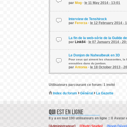
par
Mog
·
le 11 May 2014 - 13:01
Interview de Tenshirock
par
Fererza
·
le 12 February 2014 - 
La fin de la web-série de la Guilde d
par
Link84
·
le 07 January 2014 - 20
Le Donjon de Naheulbeuk en 3D
Pour ceux qui aiment les chaussettes, la b
enroulées dans du jambon.
par
Antonia
·
le 18 October 2013 - 2
Utilisateurs parcourant ce forum: 1 invité
Index du forum
Général
La Gazette
Il y a en tout 190 utilisateurs en ligne :: 0 Avatar 
[Administrateur]
[Olydri Studio]
[Noob Déve