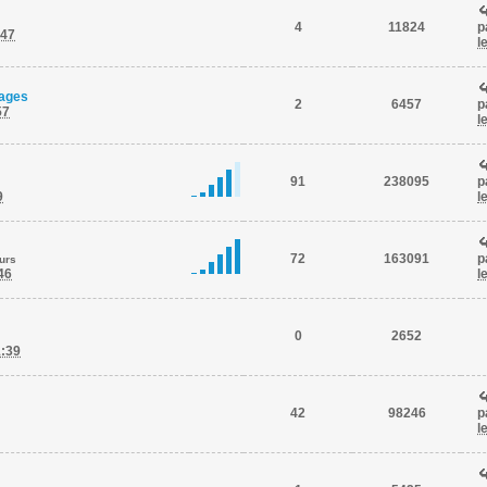
4
11824
p
:47
l
pages
2
6457
p
57
l
91
238095
p
9
l
72
163091
p
ours
46
l
0
2652
1:39
42
98246
p
l