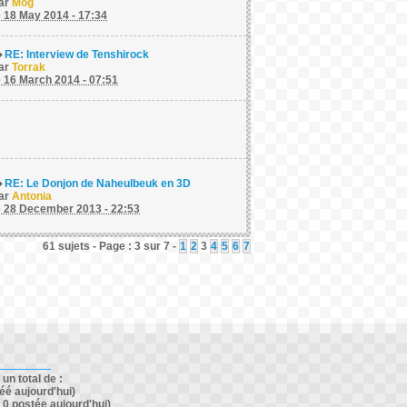
ar
Mog
e 18 May 2014 - 17:34
RE: Interview de Tenshirock
ar
Torrak
e 16 March 2014 - 07:51
RE: Le Donjon de Naheulbeuk en 3D
ar
Antonia
e 28 December 2013 - 22:53
61 sujets - Page : 3 sur 7 -
1
2
3
4
5
6
7
un total de :
éé aujourd'hui)
0 postée aujourd'hui)