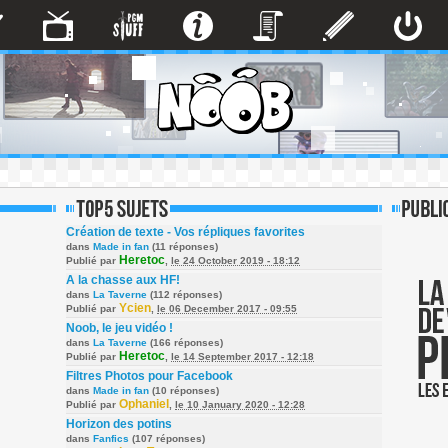
Création de texte - Vos répliques favorites
dans
Made in fan
(11 réponses)
Heretoc
Publié par
,
le 24 October 2019 - 18:12
A la chasse aux HF!
dans
La Taverne
(112 réponses)
Ycien
Publié par
,
le 06 December 2017 - 09:55
Noob, le jeu vidéo !
dans
La Taverne
(166 réponses)
Heretoc
Publié par
,
le 14 September 2017 - 12:18
Filtres Photos pour Facebook
dans
Made in fan
(10 réponses)
Ophaniel
Publié par
,
le 10 January 2020 - 12:28
Horizon des potins
dans
Fanfics
(107 réponses)