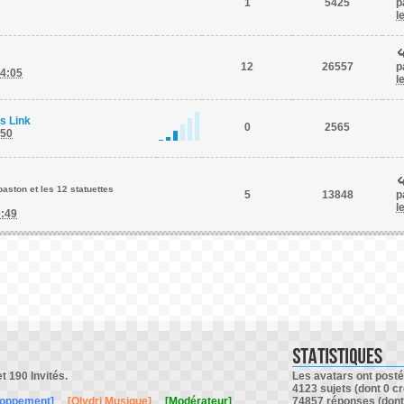
1
5425
p
l
12
26557
p
14:05
l
es Link
0
2565
:50
aston et les 12 statuettes
5
13848
p
l
0:49
et 190 Invités.
Les avatars ont posté 
4123 sujets (dont 0 cr
loppement]
[Olydri Musique]
[Modérateur]
74857 réponses (dont 