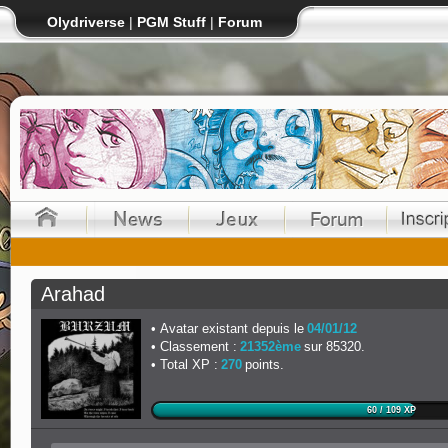
Olydriverse
|
PGM Stuff
|
Forum
Arahad
Avatar existant depuis le
04/01/12
Classement :
21352ème
sur 85320.
Total XP :
270
points.
60 / 109 XP