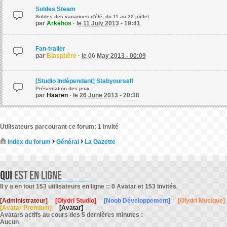
Soldes Steam
Soldes des vacances d'été, du 11 au 22 juillet
par
Arkehos
·
le 11 July 2013 - 19:41
Fan-trailer
par
Blasphère
·
le 06 May 2013 - 00:09
[Studio Indépendant] Stabyourself
Présentation des jeux
par
Haaren
·
le 26 June 2013 - 20:38
Utilisateurs parcourant ce forum: 1 invité
Index du forum
Général
La Gazette
Il y a en tout 153 utilisateurs en ligne :: 0 Avatar et 153 Invités.
[Administrateur]
[Olydri Studio]
[Noob Développement]
[Olydri Musique]
[Avatar Premium]
[Avatar]
Avatars actifs au cours des 5 dernières minutes :
Aucun