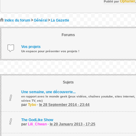
Ophaniel
Publié par
Index du forum
Général
La Gazette
Forums
Vos projets
Un espace pour présenter vos projets !
Sujets
Une semaine, une découverte...
en rapport avec le monde geek (jeux vidéos, chaînes youtube, sites internet,
séries TV, etc)
par
Tybo
·
le 28 September 2014 - 23:44
The GodLike Show
par
Lili_Chwan
·
le 20 January 2013 - 17:25