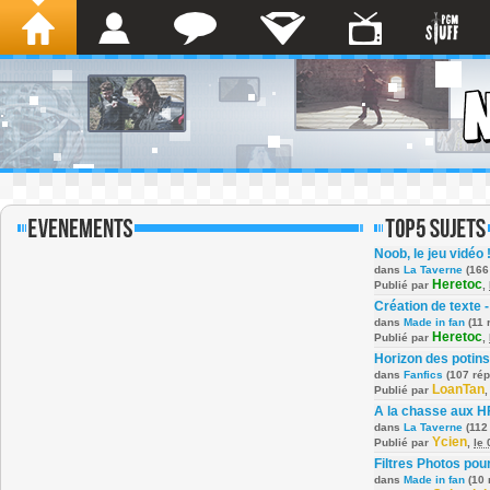
Noob, le jeu vidéo 
dans
La Taverne
(166
Heretoc
Publié par
,
Création de texte -
dans
Made in fan
(11 
Heretoc
Publié par
,
Horizon des potins
dans
Fanfics
(107 ré
LoanTan
Publié par
A la chasse aux H
dans
La Taverne
(112
Ycien
Publié par
,
le
Filtres Photos po
dans
Made in fan
(10 