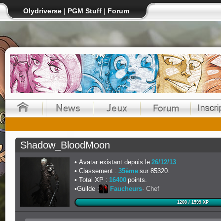
Olydriverse
|
PGM Stuff
|
Forum
Shadow_BloodMoon
Avatar existant depuis le
26/12/13
Classement :
35ème
sur 85320.
Total XP :
16400
points.
Guilde :
Faucheurs
Chef
1200 / 1599 XP