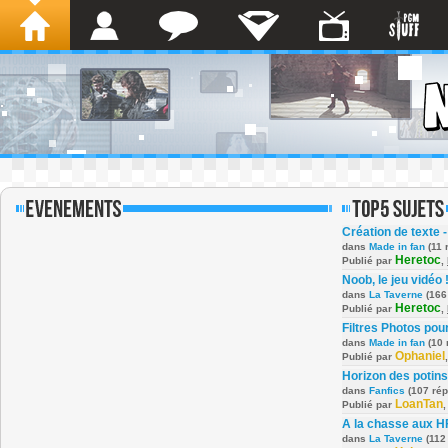
Création de texte -
dans
Made in fan
(11 
Heretoc
Publié par
,
Noob, le jeu vidéo 
dans
La Taverne
(166
Heretoc
Publié par
,
Filtres Photos po
dans
Made in fan
(10 
Ophaniel
Publié par
Horizon des potins
dans
Fanfics
(107 ré
LoanTan
Publié par
A la chasse aux H
dans
La Taverne
(112