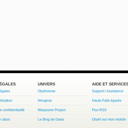
LÉGALES
UNIVERS
AIDE ET SERVICE
légales
Olydriverse
Support / Assistance
ilisation
Néogicia
Hauts-Faits égarés
e confidentialité
Warpzone Project
Flux RSS
un abus
Le Blog de Gaea
Olydri sur mon mobile