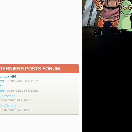
DERNIERS POSTS FORUM
se aux HF!
raft
- Le 05/08/2026 à 11:36
hf
raft
- Le 04/08/2026 à 15:52
t le monde
 Le 04/08/2026 à 10:44
t le monde
 Le 04/08/2026 à 10:38