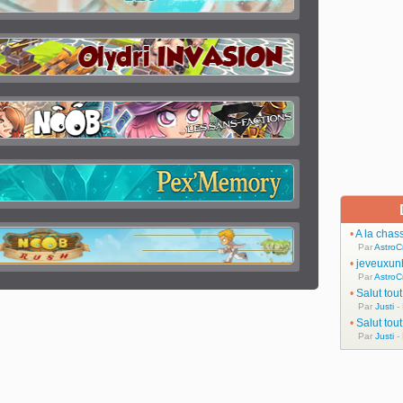
•
A la chas
Par
AstroC
•
jeveuxun
Par
AstroC
•
Salut tou
Par
Justi
-
•
Salut tou
Par
Justi
-