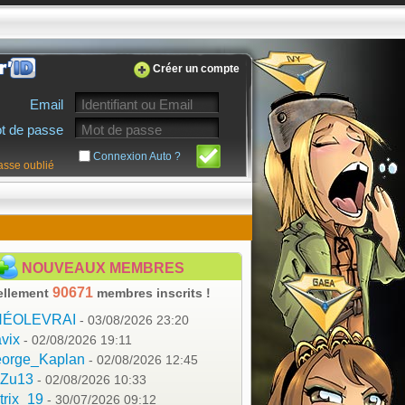
Créer un compte
Email
t de passe
Connexion Auto ?
asse oublié
NOUVEAUX MEMBRES
90671
ellement
membres inscrits !
HÉOLEVRAI
- 03/08/2026 23:20
vix
- 02/08/2026 19:11
orge_Kaplan
- 02/08/2026 12:45
aZu13
- 02/08/2026 10:33
trix_19
- 30/07/2026 09:12