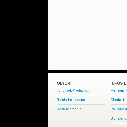
OLYDRI
INFOS 
Funglisoft Production
Mentions 
Rejoindre l'équipe
Charte d'ut
Remerciements
Politique d
Signaler 