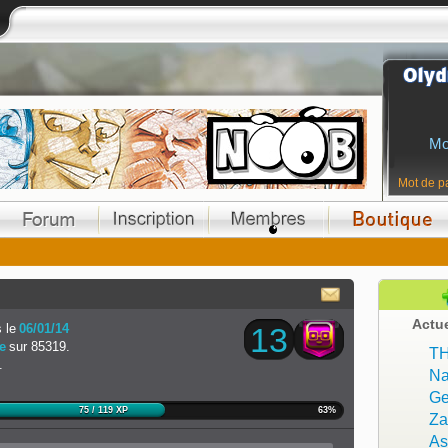
Mo
Mot de p
Actu
 le
06/01/14
13
e
sur 85319.
T
.
Na
Ge
75 / 119 XP
63%
Z
As