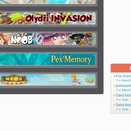
•
A la chas
Par
AstroC
•
jeveuxun
Par
AstroC
•
Salut tou
Par
Justi
-
•
Salut tou
Par
Justi
-