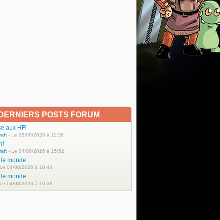
DERNIERS POSTS FORUM
se aux HF!
raft
- Le 05/08/2026 à 11:36
hf
raft
- Le 04/08/2026 à 15:52
t le monde
 Le 04/08/2026 à 10:44
t le monde
 Le 04/08/2026 à 10:38