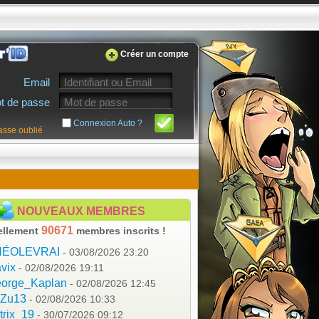
Créer un compte
Email
t de passe
Connexion Auto ?
asse oublié
NOUVEAUX MEMBRES
90671
ellement
membres inscrits !
HÉOLEVRAI
- 03/08/2026 23:20
vix
- 02/08/2026 19:11
orge_Kaplan
- 02/08/2026 12:45
aZu13
- 02/08/2026 10:33
trix_19
- 30/07/2026 09:12