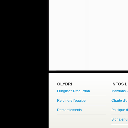
OLYDRI
INFOS 
Funglisoft Production
Mentions 
Rejoindre l'équipe
Charte d'ut
Remerciements
Politique d
Signaler 