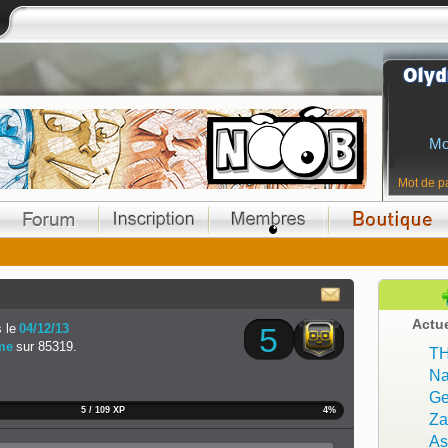
Mo
Mot de p
Actu
 le
04/12/13
5
me
sur 85319.
T
Na
Ge
5 / 109 XP
4%
Z
As