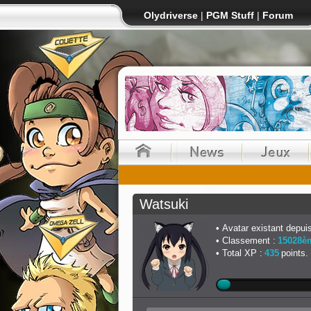
Olydriverse
|
PGM Stuff
|
Forum
Watsuki
Avatar existant depuis
Classement :
15028è
Total XP :
435
points.