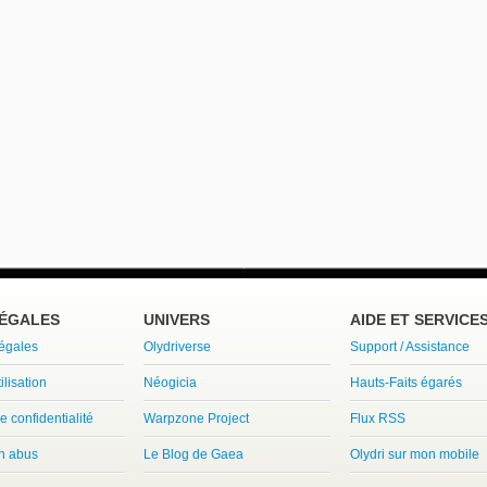
LÉGALES
UNIVERS
AIDE ET SERVICE
légales
Olydriverse
Support / Assistance
ilisation
Néogicia
Hauts-Faits égarés
e confidentialité
Warpzone Project
Flux RSS
un abus
Le Blog de Gaea
Olydri sur mon mobile