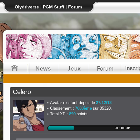
Olydriverse
|
PGM Stuff
|
Forum
Celero
Avatar existant depuis le
27/12/13
Classement :
7083ème
sur 85320.
Total XP :
890
points.
20 / 109 XP