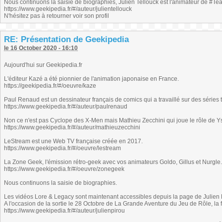
Nous continuons la saisie de biographies, Julien Tellouck est l'animateur de #
https://www.geekipedia.fr/#/auteur/julientellouck
N'hésitez pas à retourner voir son profil
RE: Présentation de Geekipedia
le 16 October 2020 - 16:10
Aujourd'hui sur Geekipedia.fr
L'éditeur Kazé a été pionnier de l'animation japonaise en France.
https://geekipedia.fr/#/oeuvre/kaze
Paul Renaud est un dessinateur français de comics qui a travaillé sur des séries 
https://www.geekipedia.fr/#/auteur/paulrenaud
Non ce n'est pas Cyclope des X-Men mais Mathieu Zecchini qui joue le rôle de 
https://www.geekipedia.fr/#/auteur/mathieuzecchini
LeStream est une Web TV française créée en 2017.
https://www.geekipedia.fr/#/oeuvre/lestream
La Zone Geek, l'émission rétro-geek avec vos animateurs Goldo, Gillus et Nurgle.
https://www.geekipedia.fr/#/oeuvre/zonegeek
Nous continuons la saisie de biographies.
Les vidéos Lore & Legacy sont maintenant accessibles depuis la page de Julien 
A l'occasion de la sortie le 28 Octobre de La Grande Aventure du Jeu de Rôle, la 
https://www.geekipedia.fr/#/auteur/julienpirou