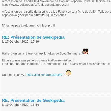
A l'occasion de la sortie le 4 Novembre de Captain Popcorn Universe, la fiche a é
https://www.geekipedia.fr/#/auteur/captainpopcorn
A l'occasion de la sortie de la suite du jeu Fake News, la fiche de Julien Tellouck 
https://www.geekipedia.fr/#/auteur/julientellouck
N'hésitez pas à retourner voir leur profil
RE: Présentation de Geekipedia
le 17 October 2020 - 10:30
Haha, bien vu la référence aux lunettes de Scott Summers !
Et puis tu n'as pas parlé du thème
Halloween edition
!
Faut chercher des friandises ? (Comment ça, « les
easter eggs
c'est seulement au
Un biopic sur Ivy :
https://film.zemarmot.net/fr/
?
RE: Présentation de Geekipedia
le 19 October 2020 - 17:54