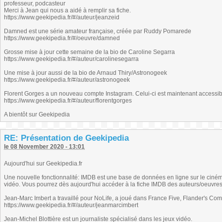
professeur, podcasteur
Merci à Jean qui nous a aidé à remplir sa fiche.
https://www.geekipedia.fr/#/auteur/jeanzeid
Damned est une série amateur française, créée par Ruddy Pomarede
https://www.geekipedia.fr/#/oeuvre/damned
Grosse mise à jour cette semaine de la bio de Caroline Segarra
https://www.geekipedia.fr/#/auteur/carolinesegarra
Une mise à jour aussi de la bio de Arnaud Thiry/Astronogeek
https://www.geekipedia.fr/#/auteur/astronogeek
Florent Gorges a un nouveau compte Instagram. Celui-ci est maintenant accessib
https://www.geekipedia.fr/#/auteur/florentgorges
A bientôt sur Geekipedia
RE: Présentation de Geekipedia
le 08 November 2020 - 13:01
Aujourd'hui sur Geekipedia.fr
Une nouvelle fonctionnalité: IMDB est une base de données en ligne sur le cinéma
vidéo. Vous pourrez dès aujourd'hui accéder à la fiche IMDB des auteurs/oeuvres
Jean-Marc Imbert a travaillé pour NoLife, a joué dans France Five, Flander's Comp
https://www.geekipedia.fr/#/auteur/jeanmarcimbert
Jean-Michel Blottière est un journaliste spécialisé dans les jeux vidéo.