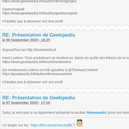
https://www.geekipedia.fr/#/author/florentgorges
Gastronogeek
https://www.geekipedia.fr/#/author/gastronogeek
n'hésitez pas à retourner voir leur profil
RE: Présentation de Geekipedia
le 06 September 2020 - 18:25
Aujourd'hui sur http://Geekipedia.fr
Hard Looters: Trois youtubeurs se rendent au Japon en quête des trésors de la c
https://www.geekipedia.fr/#/work/hardlooters
De nombreuses vidéos ont été ajoutées à @ThomasCombret
https://geekipedia.fr/#/author/thomascombret
n'hésitez pas à retourner voir son profil
RE: Présentation de Geekipedia
le 07 September 2020 - 17:10
Salut, je vois que tu as également actualisé la section
Nouveautés
(pour les mois 
Un biopic sur Ivy :
https://film.zemarmot.net/fr/
?