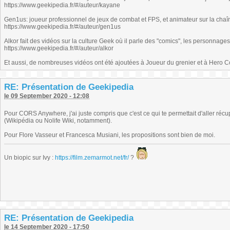
https://www.geekipedia.fr/#/auteur/kayane
Gen1us: joueur professionnel de jeux de combat et FPS, et animateur sur la chaî
https://www.geekipedia.fr/#/auteur/gen1us
Alkor fait des vidéos sur la culture Geek où il parle des "comics", les personnage
https://www.geekipedia.fr/#/auteur/alkor
Et aussi, de nombreuses vidéos ont été ajoutées à Joueur du grenier et à Hero C
RE: Présentation de Geekipedia
le 09 September 2020 - 12:08
Pour CORS Anywhere, j'ai juste compris que c'est ce qui te permettait d'aller réc
(Wikipédia ou Nolife Wiki, notamment).
Pour Flore Vasseur et Francesca Musiani, les propositions sont bien de moi.
Un biopic sur Ivy :
https://film.zemarmot.net/fr/
?
RE: Présentation de Geekipedia
le 14 September 2020 - 17:50