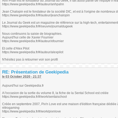
Ahn Phan est le fondateur du Journal du Geek, il fait aussi partie de l'équipe 
https://www.geekipedia.fr/#/auteur/anhpahn
Jean Chalopin est le fondateur de la société DIC, et est à l'origine de nombreux
https://www.geekipedia.fr/#/auteur/jeanchalopin
Le Journal du Geek est un magazine de référence sur la high-tech, entertainmen
https://www.geekipedia.fr/#/oeuvre/journaldugeek
Nous continuons la saisie de biographies.
Aujourd'hui celle de Xavier Fournier
https://www.geekipedia.fr/#/auteur/xfournier
Et celle d'Alex Pilot
https://www.geekipedia.fr/#/auteur/alexpilot
N'hésitez pas à retourner voir son profil
RE: Présentation de Geekipedia
le 03 October 2020 - 21:37
Aujourd'hui sur Geekipedia.fr
A l'occasion de la sortie du volume 8, la fiche de la Sentaï School est créée
https://www.geekipedia.fr/#/work/sentaischool
Créée en septembre 2007, Pix'n Love est une maison d'édition française dédiée à 
rétrogaming
https://www.geekipedia.fr/#/work/pixnlove