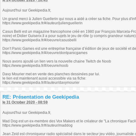
le 24 October 2020 - 16:43
Aujourd'hui sur Geekipedia.fr,
Un grand merci à Julien Guellerin qui nous a aidé a créer sa fiche. Pour plus d'info
https://www.geekipedia.fr/#/auteur/julienguellerin
Casus Belli est un magazine francophone créé en 1980 par François Marcela-Fro
noire) et Didier Guiserix.Il a pour sujets le jeu de rôle (y compris grandeur nature)
https://www.geekipedia.fr/#/oeuvre/casusbelli
Don’t Panic Games est une entreprise française d’édition de jeux de société et d
https://www.geekipedia.fr/#/oeuvre/dontpanicgames
Nous avons ajouté un lien vers la nouvelle chaine Twitch de Noob
https://www.geekipedia.fr/#/oeuvre/noob
Davy Mourier met en vente des planches dessinées par lui.
le lien est maintenant aussi accessible via sa fiche:
https://www.geekipedia.fr/#/auteur/davymourier
RE: Présentation de Geekipedia
le 31 October 2020 - 08:59
Aujourd'hui sur Geekipedia.fr,
Mad Dog est un ex-membre des Vox Makers et le créateur de "La chronique Facil
https://www.geekipedia.fr/#/auteur/maddog
Jean Zeid est chroniqueur radio spécialisé dans le secteur jeu vidéo, journaliste 