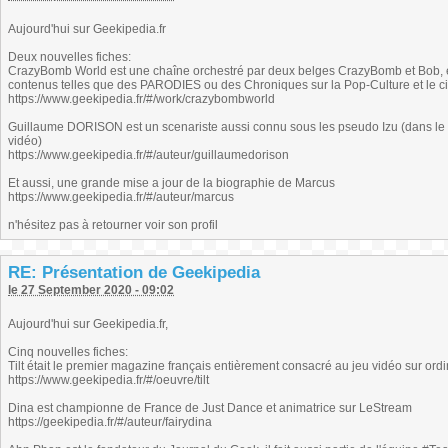
Aujourd'hui sur Geekipedia.fr
Deux nouvelles fiches:
CrazyBomb World est une chaîne orchestré par deux belges CrazyBomb et Bob, e
contenus telles que des PARODIES ou des Chroniques sur la Pop-Culture et le c
https://www.geekipedia.fr/#/work/crazybombworld
Guillaume DORISON est un scenariste aussi connu sous les pseudo Izu (dans l
vidéo)
https://www.geekipedia.fr/#/auteur/guillaumedorison
Et aussi, une grande mise a jour de la biographie de Marcus
https://www.geekipedia.fr/#/auteur/marcus
n'hésitez pas à retourner voir son profil
RE: Présentation de Geekipedia
le 27 September 2020 - 09:02
Aujourd'hui sur Geekipedia.fr,
Cinq nouvelles fiches:
Tilt était le premier magazine français entièrement consacré au jeu vidéo sur ordi
https://www.geekipedia.fr/#/oeuvre/tilt
Dina est championne de France de Just Dance et animatrice sur LeStream
https://geekipedia.fr/#/auteur/fairydina