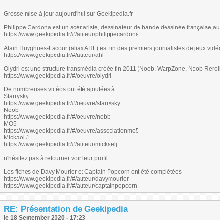
Grosse mise à jour aujourd'hui sur Geekipedia.fr
Philippe Cardona est un scénariste, dessinateur de bande dessinée française,aut
https://www.geekipedia.fr/#/auteur/philippecardona
Alain Huyghues-Lacour (alias AHL) est un des premiers journalistes de jeux vidé
https://www.geekipedia.fr/#/auteur/ahl
Olydri est une structure transmédia créée fin 2011 (Noob, WarpZone, Noob Reroll
https://www.geekipedia.fr/#/oeuvre/olydri
De nombreuses vidéos ont été ajoutées à
Starrysky
https://www.geekipedia.fr/#/oeuvre/starrysky
Noob
https://www.geekipedia.fr/#/oeuvre/nobb
MO5
https://www.geekipedia.fr/#/oeuvre/associationmo5
Mickael J
https://www.geekipedia.fr/#/auteur/mickaelj
n'hésitez pas à retourner voir leur profil
Les fiches de Davy Mourier et Captain Popcorn ont été complétées
https://www.geekipedia.fr/#/auteur/davymourier
https://www.geekipedia.fr/#/auteur/captainpopcorn
RE: Présentation de Geekipedia
le 18 September 2020 - 17:23