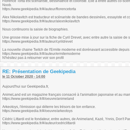
Florence Torta est scénariste, dessinatrice et coloriste. Elle a entre autres co-scé
Noob.
https://www.geekipedia.fr/#/auteur/florencetorta
Alex Nikolavitch est traducteur et scénariste de bandes dessinées, essayiste et co
https://www.geekipedia.fr/#/auteur/alexnikolavitch
Nous continuons la saisie de biographies.
Une grosse mise à jour sur la fiche de Cyril Drevet, avec entre autre la saisie de
https://www.geekipedia.fr/#/auteur/cyrildrevet
La nouvelle chaine Twitch de l'Ermite moderne est dorénavant accessible depuis 
https://www.geekipedia.fr/#/auteur/ermitemoderne
N'hésitez pas à retourner voir son profil
RE: Présentation de Geekipedia
le 11 October 2020 - 14:00
Aujourd'hui sur Geekipedia.fr,
AnimeLand est un magazine français consacré à l'animation japonaise et au ma
https://www.geekipedia.fr/#/oeuvre/animeland
Arkeotoys, l'émission qui déterre les trésors de ton enfance.
https://www.geekipedia.fr/#/oeuvre/arkeotoys
Cédric Littardi est le fondateur, entre autres, de Animeland, Kazé, Ynnis, Don't 
https://www.geekipedia.fr/#/auteur/cedriclittardi