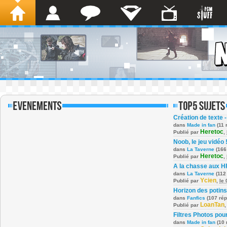
Création de texte -
dans
Made in fan
(11 
Heretoc
Publié par
,
Noob, le jeu vidéo 
dans
La Taverne
(166
Heretoc
Publié par
,
A la chasse aux H
dans
La Taverne
(112
Ycien
Publié par
,
le
Horizon des potins
dans
Fanfics
(107 ré
LoanTan
Publié par
Filtres Photos po
dans
Made in fan
(10 