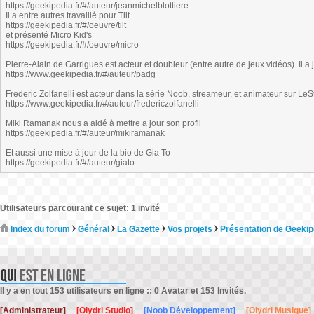
https://geekipedia.fr/#/auteur/jeanmichelblottiere
Il a entre autres travaillé pour Tilt
https://geekipedia.fr/#/oeuvre/tilt
et présenté Micro Kid's
https://geekipedia.fr/#/oeuvre/micro
Pierre-Alain de Garrigues est acteur et doubleur (entre autre de jeux vidéos). Il a
https://www.geekipedia.fr/#/auteur/padg
Frederic Zolfanelli est acteur dans la série Noob, streameur, et animateur sur LeS
https://www.geekipedia.fr/#/auteur/fredericzolfanelli
Miki Ramanak nous a aidé à mettre a jour son profil
https://geekipedia.fr/#/auteur/mikiramanak
Et aussi une mise à jour de la bio de Gia To
https://geekipedia.fr/#/auteur/giato
Utilisateurs parcourant ce sujet: 1 invité
Index du forum
Général
La Gazette
Vos projets
Présentation de Geekip
Il y a en tout 153 utilisateurs en ligne :: 0 Avatar et 153 Invités.
[Administrateur]
[Olydri Studio]
[Noob Développement]
[Olydri Musique]