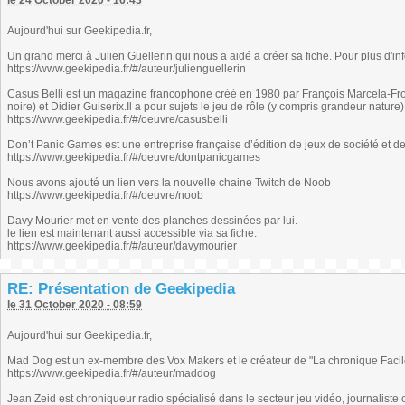
le 24 October 2020 - 16:43
Aujourd'hui sur Geekipedia.fr,
Un grand merci à Julien Guellerin qui nous a aidé a créer sa fiche. Pour plus d'info
https://www.geekipedia.fr/#/auteur/julienguellerin
Casus Belli est un magazine francophone créé en 1980 par François Marcela-Fro
noire) et Didier Guiserix.Il a pour sujets le jeu de rôle (y compris grandeur nature)
https://www.geekipedia.fr/#/oeuvre/casusbelli
Don’t Panic Games est une entreprise française d’édition de jeux de société et d
https://www.geekipedia.fr/#/oeuvre/dontpanicgames
Nous avons ajouté un lien vers la nouvelle chaine Twitch de Noob
https://www.geekipedia.fr/#/oeuvre/noob
Davy Mourier met en vente des planches dessinées par lui.
le lien est maintenant aussi accessible via sa fiche:
https://www.geekipedia.fr/#/auteur/davymourier
RE: Présentation de Geekipedia
le 31 October 2020 - 08:59
Aujourd'hui sur Geekipedia.fr,
Mad Dog est un ex-membre des Vox Makers et le créateur de "La chronique Facil
https://www.geekipedia.fr/#/auteur/maddog
Jean Zeid est chroniqueur radio spécialisé dans le secteur jeu vidéo, journaliste 