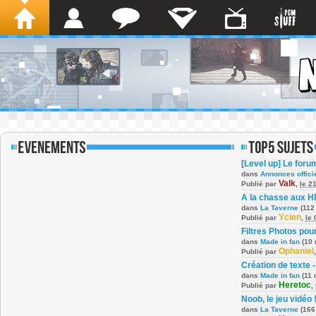
[Level up] Le foru
dans
Annonces offici
Valk
Publié par
,
le 2
A la chasse aux H
dans
La Taverne
(112
Ycien
Publié par
,
le
Filtres Photos po
dans
Made in fan
(10 
Ophaniel
Publié par
Création de texte -
dans
Made in fan
(11 
Heretoc
Publié par
,
Noob, le jeu vidéo 
dans
La Taverne
(166