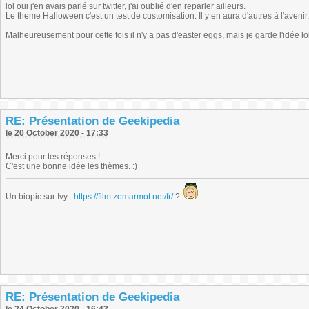
lol oui j'en avais parlé sur twitter, j'ai oublié d'en reparler ailleurs.
Le theme Halloween c'est un test de customisation. Il y en aura d'autres à l'avenir, 
Malheureusement pour cette fois il n'y a pas d'easter eggs, mais je garde l'idée lo
RE: Présentation de Geekipedia
le 20 October 2020 - 17:33
Merci pour tes réponses !
C'est une bonne idée les thèmes. :)
Un biopic sur Ivy :
https://film.zemarmot.net/fr/
?
RE: Présentation de Geekipedia