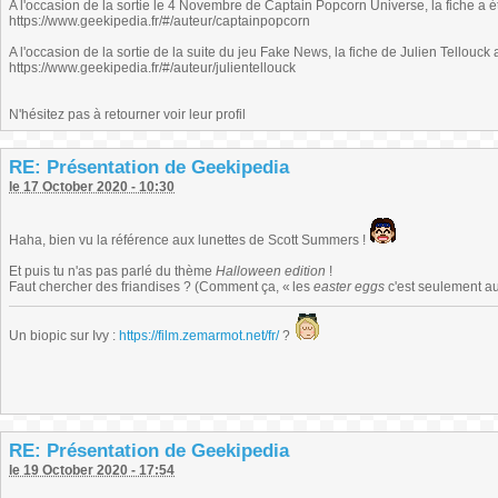
A l'occasion de la sortie le 4 Novembre de Captain Popcorn Universe, la fiche a é
https://www.geekipedia.fr/#/auteur/captainpopcorn
A l'occasion de la sortie de la suite du jeu Fake News, la fiche de Julien Tellouck 
https://www.geekipedia.fr/#/auteur/julientellouck
N'hésitez pas à retourner voir leur profil
RE: Présentation de Geekipedia
le 17 October 2020 - 10:30
Haha, bien vu la référence aux lunettes de Scott Summers !
Et puis tu n'as pas parlé du thème
Halloween edition
!
Faut chercher des friandises ? (Comment ça, « les
easter eggs
c'est seulement au
Un biopic sur Ivy :
https://film.zemarmot.net/fr/
?
RE: Présentation de Geekipedia
le 19 October 2020 - 17:54