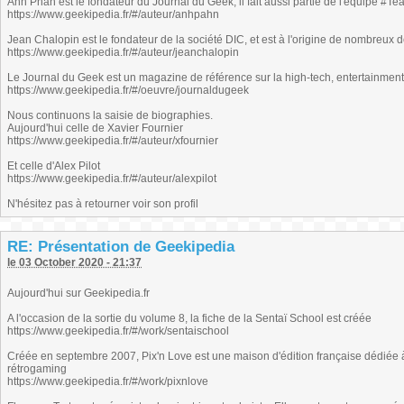
Ahn Phan est le fondateur du Journal du Geek, il fait aussi partie de l'équipe 
https://www.geekipedia.fr/#/auteur/anhpahn
Jean Chalopin est le fondateur de la société DIC, et est à l'origine de nombreux
https://www.geekipedia.fr/#/auteur/jeanchalopin
Le Journal du Geek est un magazine de référence sur la high-tech, entertainmen
https://www.geekipedia.fr/#/oeuvre/journaldugeek
Nous continuons la saisie de biographies.
Aujourd'hui celle de Xavier Fournier
https://www.geekipedia.fr/#/auteur/xfournier
Et celle d'Alex Pilot
https://www.geekipedia.fr/#/auteur/alexpilot
N'hésitez pas à retourner voir son profil
RE: Présentation de Geekipedia
le 03 October 2020 - 21:37
Aujourd'hui sur Geekipedia.fr
A l'occasion de la sortie du volume 8, la fiche de la Sentaï School est créée
https://www.geekipedia.fr/#/work/sentaischool
Créée en septembre 2007, Pix'n Love est une maison d'édition française dédiée à 
rétrogaming
https://www.geekipedia.fr/#/work/pixnlove