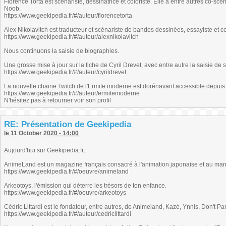
Florence Torta est scénariste, dessinatrice et coloriste. Elle a entre autres co-scé
Noob.
https://www.geekipedia.fr/#/auteur/florencetorta
Alex Nikolavitch est traducteur et scénariste de bandes dessinées, essayiste et co
https://www.geekipedia.fr/#/auteur/alexnikolavitch
Nous continuons la saisie de biographies.
Une grosse mise à jour sur la fiche de Cyril Drevet, avec entre autre la saisie de
https://www.geekipedia.fr/#/auteur/cyrildrevet
La nouvelle chaine Twitch de l'Ermite moderne est dorénavant accessible depuis 
https://www.geekipedia.fr/#/auteur/ermitemoderne
N'hésitez pas à retourner voir son profil
RE: Présentation de Geekipedia
le 11 October 2020 - 14:00
Aujourd'hui sur Geekipedia.fr,
AnimeLand est un magazine français consacré à l'animation japonaise et au ma
https://www.geekipedia.fr/#/oeuvre/animeland
Arkeotoys, l'émission qui déterre les trésors de ton enfance.
https://www.geekipedia.fr/#/oeuvre/arkeotoys
Cédric Littardi est le fondateur, entre autres, de Animeland, Kazé, Ynnis, Don't 
https://www.geekipedia.fr/#/auteur/cedriclittardi