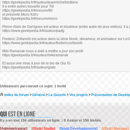
https://geekipedia.fr/#/auteur/jeanmichelblottiere
Il a entre autres travaillé pour Tilt
https://geekipedia.fr/#/oeuvre/tilt
et présenté Micro Kid's
https://geekipedia.fr/#/oeuvre/micro
Pierre-Alain de Garrigues est acteur et doubleur (entre autre de jeux vidéos). Il a
https://www.geekipedia.fr/#/auteur/padg
Frederic Zolfanelli est acteur dans la série Noob, streameur, et animateur sur LeS
https://www.geekipedia.fr/#/auteur/fredericzolfanelli
Miki Ramanak nous a aidé à mettre a jour son profil
https://geekipedia.fr/#/auteur/mikiramanak
Et aussi une mise à jour de la bio de Gia To
https://geekipedia.fr/#/auteur/giato
Utilisateurs parcourant ce sujet: 1 invité
Index du forum
Général
La Gazette
Vos projets
Présentation de Geekip
Il y a en tout 156 utilisateurs en ligne :: 0 Avatar et 156 Invités.
[Administrateur]
[Olydri Studio]
[Noob Développement]
[Olydri Musique]