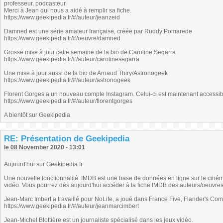
professeur, podcasteur
Merci à Jean qui nous a aidé à remplir sa fiche.
https://www.geekipedia.fr/#/auteur/jeanzeid
Damned est une série amateur française, créée par Ruddy Pomarede
https://www.geekipedia.fr/#/oeuvre/damned
Grosse mise à jour cette semaine de la bio de Caroline Segarra
https://www.geekipedia.fr/#/auteur/carolinesegarra
Une mise à jour aussi de la bio de Arnaud Thiry/Astronogeek
https://www.geekipedia.fr/#/auteur/astronogeek
Florent Gorges a un nouveau compte Instagram. Celui-ci est maintenant accessib
https://www.geekipedia.fr/#/auteur/florentgorges
A bientôt sur Geekipedia
RE: Présentation de Geekipedia
le 08 November 2020 - 13:01
Aujourd'hui sur Geekipedia.fr
Une nouvelle fonctionnalité: IMDB est une base de données en ligne sur le cinéma
vidéo. Vous pourrez dès aujourd'hui accéder à la fiche IMDB des auteurs/oeuvres
Jean-Marc Imbert a travaillé pour NoLife, a joué dans France Five, Flander's Comp
https://www.geekipedia.fr/#/auteur/jeanmarcimbert
Jean-Michel Blottière est un journaliste spécialisé dans les jeux vidéo.