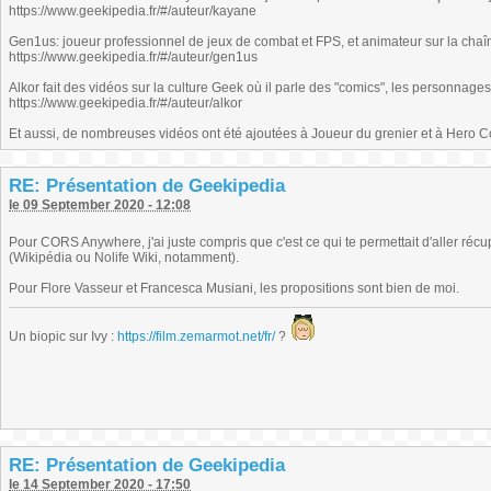
https://www.geekipedia.fr/#/auteur/kayane
Gen1us: joueur professionnel de jeux de combat et FPS, et animateur sur la chaî
https://www.geekipedia.fr/#/auteur/gen1us
Alkor fait des vidéos sur la culture Geek où il parle des "comics", les personnage
https://www.geekipedia.fr/#/auteur/alkor
Et aussi, de nombreuses vidéos ont été ajoutées à Joueur du grenier et à Hero C
RE: Présentation de Geekipedia
le 09 September 2020 - 12:08
Pour CORS Anywhere, j'ai juste compris que c'est ce qui te permettait d'aller réc
(Wikipédia ou Nolife Wiki, notamment).
Pour Flore Vasseur et Francesca Musiani, les propositions sont bien de moi.
Un biopic sur Ivy :
https://film.zemarmot.net/fr/
?
RE: Présentation de Geekipedia
le 14 September 2020 - 17:50