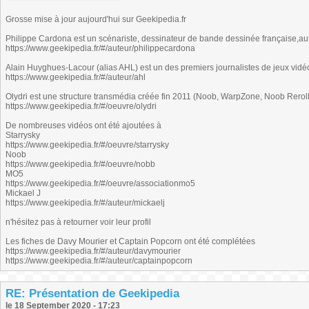
Grosse mise à jour aujourd'hui sur Geekipedia.fr
Philippe Cardona est un scénariste, dessinateur de bande dessinée française,aut
https://www.geekipedia.fr/#/auteur/philippecardona
Alain Huyghues-Lacour (alias AHL) est un des premiers journalistes de jeux vidé
https://www.geekipedia.fr/#/auteur/ahl
Olydri est une structure transmédia créée fin 2011 (Noob, WarpZone, Noob Reroll
https://www.geekipedia.fr/#/oeuvre/olydri
De nombreuses vidéos ont été ajoutées à
Starrysky
https://www.geekipedia.fr/#/oeuvre/starrysky
Noob
https://www.geekipedia.fr/#/oeuvre/nobb
MO5
https://www.geekipedia.fr/#/oeuvre/associationmo5
Mickael J
https://www.geekipedia.fr/#/auteur/mickaelj
n'hésitez pas à retourner voir leur profil
Les fiches de Davy Mourier et Captain Popcorn ont été complétées
https://www.geekipedia.fr/#/auteur/davymourier
https://www.geekipedia.fr/#/auteur/captainpopcorn
RE: Présentation de Geekipedia
le 18 September 2020 - 17:23