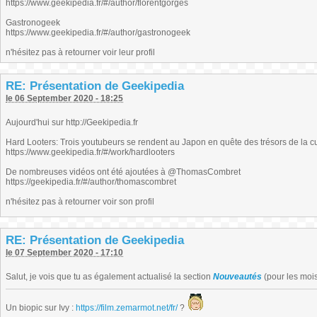
https://www.geekipedia.fr/#/author/florentgorges
Gastronogeek
https://www.geekipedia.fr/#/author/gastronogeek
n'hésitez pas à retourner voir leur profil
RE: Présentation de Geekipedia
le 06 September 2020 - 18:25
Aujourd'hui sur http://Geekipedia.fr
Hard Looters: Trois youtubeurs se rendent au Japon en quête des trésors de la c
https://www.geekipedia.fr/#/work/hardlooters
De nombreuses vidéos ont été ajoutées à @ThomasCombret
https://geekipedia.fr/#/author/thomascombret
n'hésitez pas à retourner voir son profil
RE: Présentation de Geekipedia
le 07 September 2020 - 17:10
Salut, je vois que tu as également actualisé la section
Nouveautés
(pour les mois 
Un biopic sur Ivy :
https://film.zemarmot.net/fr/
?