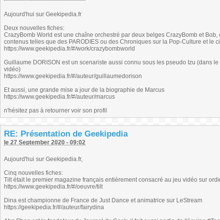
Aujourd'hui sur Geekipedia.fr
Deux nouvelles fiches:
CrazyBomb World est une chaîne orchestré par deux belges CrazyBomb et Bob, e
contenus telles que des PARODIES ou des Chroniques sur la Pop-Culture et le c
https://www.geekipedia.fr/#/work/crazybombworld
Guillaume DORISON est un scenariste aussi connu sous les pseudo Izu (dans l
vidéo)
https://www.geekipedia.fr/#/auteur/guillaumedorison
Et aussi, une grande mise a jour de la biographie de Marcus
https://www.geekipedia.fr/#/auteur/marcus
n'hésitez pas à retourner voir son profil
RE: Présentation de Geekipedia
le 27 September 2020 - 09:02
Aujourd'hui sur Geekipedia.fr,
Cinq nouvelles fiches:
Tilt était le premier magazine français entièrement consacré au jeu vidéo sur ordi
https://www.geekipedia.fr/#/oeuvre/tilt
Dina est championne de France de Just Dance et animatrice sur LeStream
https://geekipedia.fr/#/auteur/fairydina