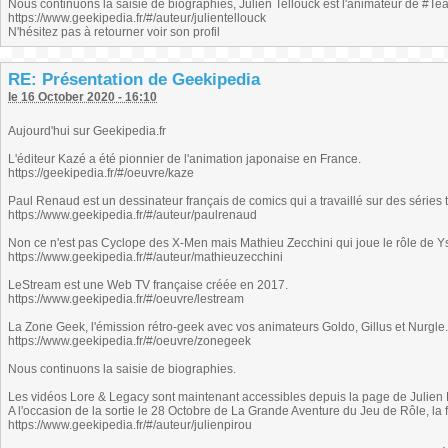
Nous continuons la saisie de biographies, Julien Tellouck est l'animateur de #
https://www.geekipedia.fr/#/auteur/julientellouck
N'hésitez pas à retourner voir son profil
RE: Présentation de Geekipedia
le 16 October 2020 - 16:10
Aujourd'hui sur Geekipedia.fr
L'éditeur Kazé a été pionnier de l'animation japonaise en France.
https://geekipedia.fr/#/oeuvre/kaze
Paul Renaud est un dessinateur français de comics qui a travaillé sur des séries 
https://www.geekipedia.fr/#/auteur/paulrenaud
Non ce n'est pas Cyclope des X-Men mais Mathieu Zecchini qui joue le rôle de 
https://www.geekipedia.fr/#/auteur/mathieuzecchini
LeStream est une Web TV française créée en 2017.
https://www.geekipedia.fr/#/oeuvre/lestream
La Zone Geek, l'émission rétro-geek avec vos animateurs Goldo, Gillus et Nurgle.
https://www.geekipedia.fr/#/oeuvre/zonegeek
Nous continuons la saisie de biographies.
Les vidéos Lore & Legacy sont maintenant accessibles depuis la page de Julien 
A l'occasion de la sortie le 28 Octobre de La Grande Aventure du Jeu de Rôle, la 
https://www.geekipedia.fr/#/auteur/julienpirou