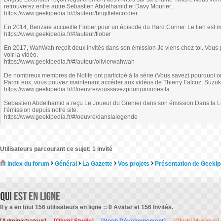
retrouverez entre autre Sebastien Abdelhamid et Davy Mourier.
https://www.geekipedia.fr/#/auteur/brigittelecordier
En 2014, Benzaie accueille Flober pour un épisode du Hard Corner. Le lien est ma
https://www.geekipedia.fr/#/auteur/flober
En 2017, WahWah reçoit deux invités dans son émission Je viens chez toi. Vous 
voir la vidéo.
https://www.geekipedia.fr/#/auteur/olivierwahwah
De nombreux membres de Nolife ont participé à la série (Vous savez) pourquoi on
Parmi eux, vous pouvez maintenant accéder aux vidéos de Thierry Falcoz, Suzu
https://www.geekipedia.fr/#/oeuvre/voussavezpourquoionestla
Sebastien Abdelhamid a reçu Le Joueur du Grenier dans son émission Dans la Lé
l'émission depuis notre site.
https://www.geekipedia.fr/#/oeuvre/danslalegende
Utilisateurs parcourant ce sujet: 1 invité
Index du forum
Général
La Gazette
Vos projets
Présentation de Geekip
Il y a en tout 156 utilisateurs en ligne :: 0 Avatar et 156 Invités.