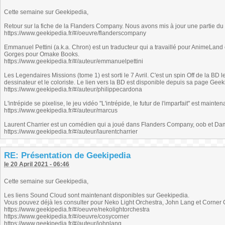
Cette semaine sur Geekipedia,
Retour sur la fiche de la Flanders Company. Nous avons mis à jour une partie du c
https://www.geekipedia.fr/#/oeuvre/flanderscompany
Emmanuel Pettini (a.k.a. Chron) est un traducteur qui a travaillé pour AnimeLand 
Gorges pour Omake Books.
https://www.geekipedia.fr/#/auteur/emmanuelpettini
Les Legendaires Missions (tome 1) est sorti le 7 Avril. C'est un spin Off de la BD
dessinateur et le coloriste. Le lien vers la BD est disponible depuis sa page Geek
https://www.geekipedia.fr/#/auteur/philippecardona
L'intrépide se pixelise, le jeu vidéo "L'intrépide, le futur de l'imparfait" est main
https://www.geekipedia.fr/#/auteur/marcus
Laurent Charrier est un comédien qui a joué dans Flanders Company, oob et Dam
https://www.geekipedia.fr/#/auteur/laurentcharrier
RE: Présentation de Geekipedia
le 20 April 2021 - 06:46
Cette semaine sur Geekipedia,
Les liens Sound Cloud sont maintenant disponibles sur Geekipedia.
Vous pouvez déjà les consulter pour Neko Light Orchestra, John Lang et Corner 
https://www.geekipedia.fr/#/oeuvre/nekolightorchestra
https://www.geekipedia.fr/#/oeuvre/cosycorner
https://www.geekipedia.fr/#/auteur/johnlang