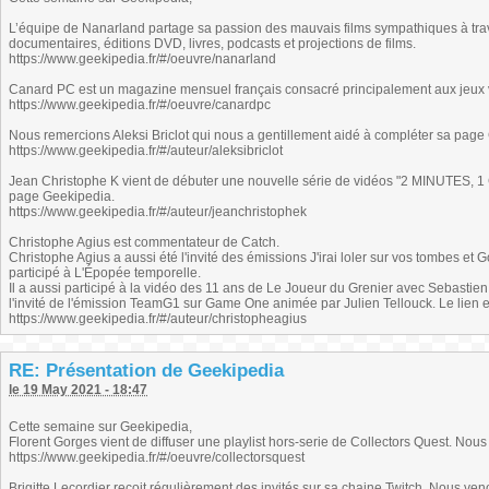
L’équipe de Nanarland partage sa passion des mauvais films sympathiques à trave
documentaires, éditions DVD, livres, podcasts et projections de films.
https://www.geekipedia.fr/#/oeuvre/nanarland
Canard PC est un magazine mensuel français consacré principalement aux jeux 
https://www.geekipedia.fr/#/oeuvre/canardpc
Nous remercions Aleksi Briclot qui nous a gentillement aidé à compléter sa page
https://www.geekipedia.fr/#/auteur/aleksibriclot
Jean Christophe K vient de débuter une nouvelle série de vidéos "2 MINUTES, 1 
page Geekipedia.
https://www.geekipedia.fr/#/auteur/jeanchristophek
Christophe Agius est commentateur de Catch.
Christophe Agius a aussi été l'invité des émissions J'irai loler sur vos tombes e
participé à L'Épopée temporelle.
Il a aussi participé à la vidéo des 11 ans de Le Joueur du Grenier avec Sebastien
l'invité de l'émission TeamG1 sur Game One animée par Julien Tellouck. Le lien est
https://www.geekipedia.fr/#/auteur/christopheagius
RE: Présentation de Geekipedia
le 19 May 2021 - 18:47
Cette semaine sur Geekipedia,
Florent Gorges vient de diffuser une playlist hors-serie de Collectors Quest. Nous a
https://www.geekipedia.fr/#/oeuvre/collectorsquest
Brigitte Lecordier reçoit régulièrement des invités sur sa chaine Twitch. Nous veno