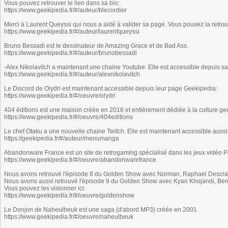
Vous pouvez retrouver le lien dans sa bio:
https://www.geekipedia.fr/#/auteur/blecordier
Merci à Laurent Queyssi qui nous a aidé à valider sa page. Vous pouvez la retrouv
https://www.geekipedia.fr/#/auteur/laurentqueyssi
Bruno Bessadi est le dessinateur de Amazing Grace et de Bad Ass.
https://www.geekipedia.fr/#/auteur/brunobessadi
-Alex Nikolavitch a maintenant une chaine Youtube. Elle est accessible depuis s
https://www.geekipedia.fr/#/auteur/alexnikolavitch
Le Discord de Olydri est maintenant accessible depuis leur page Geekipedia:
https://www.geekipedia.fr/#/oeuvre/olydri
404 éditions est une maison créée en 2016 et entièrement dédiée à la culture gee
https://www.geekipedia.fr/#/oeuvre/404editions
Le chef Otaku a une nouvelle chaine Twitch. Elle est maintenant accessible auss
https://geekipedia.fr/#/auteur/menumanga
Abandonware France est un site de retrogaming spécialisé dans les jeux vidéo P
https://www.geekipedia.fr/#/oeuvre/abandonwarefrance
Nous avons retrouvé l'épisode 8 du Golden Show avec Norman, Raphael Descraq
Nous avons aussi retrouvé l'épisode 9 du Golden Show avec Kyan Khojandi, Bern
Vous pouvez les visionner ici:
https://www.geekipedia.fr/#/oeuvre/goldenshow
Le Donjon de Naheulbeuk est une saga (d'abord MP3) créée en 2001
https://www.geekipedia.fr/#/oeuvre/naheulbeuk