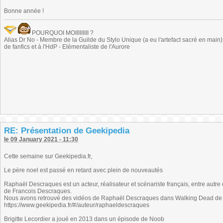
Bonne année !
POURQUOI MOIIIIIIIII ?
Alias Dr No - Membre de la Guilde du Stylo Unique (a eu l'artefact sacré en main) -
de fanfics et à l'HdP - Elémentaliste de l'Aurore
RE: Présentation de Geekipedia
le 09 January 2021 - 11:30
Cette semaine sur Geekipedia.fr,
Le père noel est passé en retard avec plein de nouveautés
Raphaël Descraques est un acteur, réalisateur et scénariste français, entre autre co
de Francois Descraques.
Nous avons retrouvé des vidéos de Raphaël Descraques dans Walking Dead de
https://www.geekipedia.fr/#/auteur/raphaeldescraques
Brigitte Lecordier a joué en 2013 dans un épisode de Noob