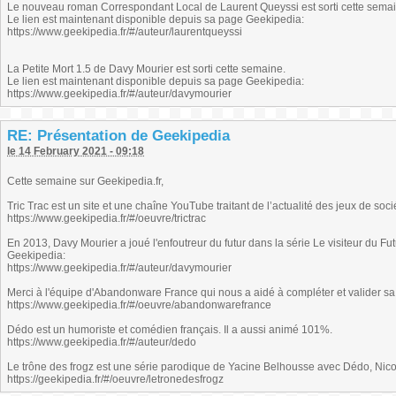
Le nouveau roman Correspondant Local de Laurent Queyssi est sorti cette semai
Le lien est maintenant disponible depuis sa page Geekipedia:
https://www.geekipedia.fr/#/auteur/laurentqueyssi
La Petite Mort 1.5 de Davy Mourier est sorti cette semaine.
Le lien est maintenant disponible depuis sa page Geekipedia:
https://www.geekipedia.fr/#/auteur/davymourier
RE: Présentation de Geekipedia
le 14 February 2021 - 09:18
Cette semaine sur Geekipedia.fr,
Tric Trac est un site et une chaîne YouTube traitant de l’actualité des jeux de so
https://www.geekipedia.fr/#/oeuvre/trictrac
En 2013, Davy Mourier a joué l'enfoutreur du futur dans la série Le visiteur du F
Geekipedia:
https://www.geekipedia.fr/#/auteur/davymourier
Merci à l'équipe d'Abandonware France qui nous a aidé à compléter et valider sa f
https://www.geekipedia.fr/#/oeuvre/abandonwarefrance
Dédo est un humoriste et comédien français. Il a aussi animé 101%.
https://www.geekipedia.fr/#/auteur/dedo
Le trône des frogz est une série parodique de Yacine Belhousse avec Dédo, Nic
https://geekipedia.fr/#/oeuvre/letronedesfrogz