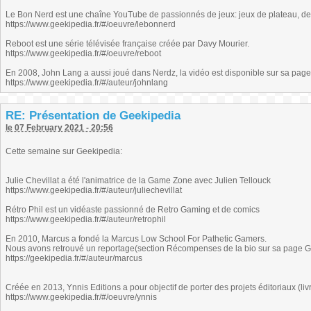
Le Bon Nerd est une chaîne YouTube de passionnés de jeux: jeux de plateau, de 
https://www.geekipedia.fr/#/oeuvre/lebonnerd
Reboot est une série télévisée française créée par Davy Mourier.
https://www.geekipedia.fr/#/oeuvre/reboot
En 2008, John Lang a aussi joué dans Nerdz, la vidéo est disponible sur sa pag
https://www.geekipedia.fr/#/auteur/johnlang
RE: Présentation de Geekipedia
le 07 February 2021 - 20:56
Cette semaine sur Geekipedia:
Julie Chevillat a été l'animatrice de la Game Zone avec Julien Tellouck
https://www.geekipedia.fr/#/auteur/juliechevillat
Rétro Phil est un vidéaste passionné de Retro Gaming et de comics
https://www.geekipedia.fr/#/auteur/retrophil
En 2010, Marcus a fondé la Marcus Low School For Pathetic Gamers.
Nous avons retrouvé un reportage(section Récompenses de la bio sur sa page 
https://geekipedia.fr/#/auteur/marcus
Créée en 2013, Ynnis Editions a pour objectif de porter des projets éditoriaux (
https://www.geekipedia.fr/#/oeuvre/ynnis