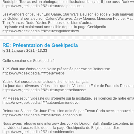
Rodolphe Toucas est un photographe et illustrateur français, il joue aussi Dark
https://www.geekipedia.fr/#/auteur/rodolphetoucas
Les Avengers ont eu leur End Game. Star Wars a eu son épisode 9 (euh mauvais e
Le Golden Show a eu son CalendWar avec Davy Mourier, Monsieur Poulpe, Math
Tran, Marcus, Dédo, Yacine Belhousse, et bien d'autres.
L'épisode est maintenant accessible depuis la page Geekipedia:
https://www.geekipedia.fr/#/oeuvre/goldenshow
RE: Présentation de Geekipedia
le 31 January 2021 - 13:33
Cette semaine sur Geekipedia.fr,
TIPS était une émission de Nolife présentée par Yacine Belhousse.
https://www.geekipedia.fr/#/oeuvre/tips
Yacine Belhousse est un acteur et humoriste français.
Il a joué dans diverses séries telles que Le Visiteur du Futur de Francois Descra
https://www.geekipedia.fr/#/auteur/yacinebelhousse
Mr Meeea est un vidéaste qui s’oriente sur la nostalgie, les licences de notre enfan
https://www.geekipedia.fr/#/auteur/damienduvot
Retour sur Silence On Joue l'émission animée par Erwan Cario avec de nouvelle
https://www.geekipedia.fr/#/oeuvre/silenceonjoue
Nous avons retrouvé une interview des voix de Dragon Ball: Brigitte Lecordier, É
La vidéo est accessible depuis la page Geekipedia de Brigitte Lecordier:
https://www.geekipedia.fr/#/auteur/blecordier