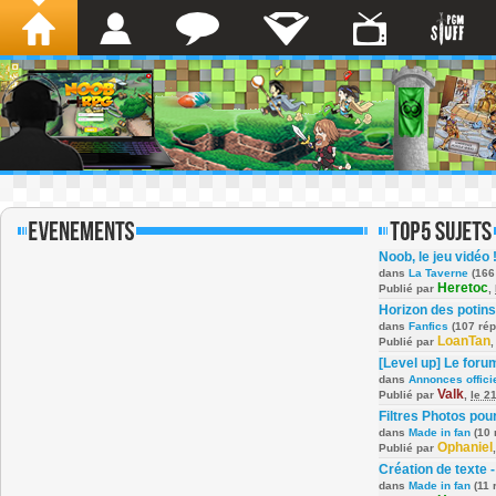
Noob, le jeu vidéo 
dans
La Taverne
(166
Heretoc
Publié par
,
Horizon des potins
dans
Fanfics
(107 ré
LoanTan
Publié par
[Level up] Le foru
dans
Annonces offici
Valk
Publié par
,
le 2
Filtres Photos po
dans
Made in fan
(10 
Ophaniel
Publié par
Création de texte -
dans
Made in fan
(11 