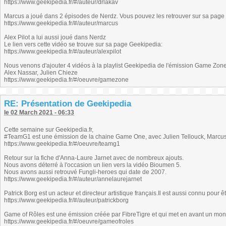
https://www.geekipedia.fr/#/auteur/drlakav
Marcus a joué dans 2 épisodes de Nerdz. Vous pouvez les retrouver sur sa page
https://www.geekipedia.fr/#/auteur/marcus
Alex Pilot a lui aussi joué dans Nerdz
Le lien vers cette vidéo se trouve sur sa page Geekipedia:
https://www.geekipedia.fr/#/auteur/alexpilot
Nous venons d'ajouter 4 vidéos à la playlist Geekipedia de l'émission Game Zone,
Alex Nassar, Julien Chieze
https://www.geekipedia.fr/#/oeuvre/gamezone
RE: Présentation de Geekipedia
le 02 March 2021 - 06:33
Cette semaine sur Geekipedia.fr,
#TeamG1 est une émission de la chaine Game One, avec Julien Tellouck, Marcu
https://www.geekipedia.fr/#/oeuvre/teamg1
Retour sur la fiche d'Anna-Laure Jarnet avec de nombreux ajouts.
Nous avons déterré à l'occasion un lien vers la vidéo Bioumen 5.
Nous avons aussi retrouvé Fungli-heroes qui date de 2007.
https://www.geekipedia.fr/#/auteur/annelaurejarnet
Patrick Borg est un acteur et directeur artistique français.Il est aussi connu pour 
https://www.geekipedia.fr/#/auteur/patrickborg
Game of Rôles est une émission créée par FibreTigre et qui met en avant un mond
https://www.geekipedia.fr/#/oeuvre/gameofroles