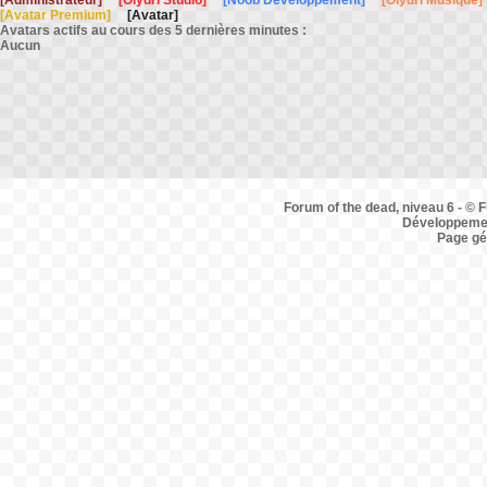
[Administrateur]
[Olydri Studio]
[Noob Développement]
[Olydri Musique]
[Avatar Premium]
[Avatar]
Avatars actifs au cours des 5 dernières minutes :
Aucun
Forum of the dead, niveau 6 - © F
Développemen
Page gé