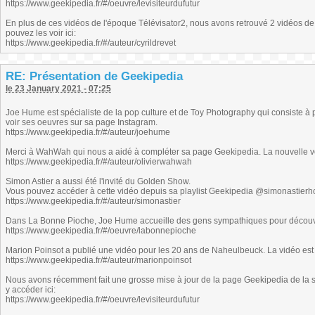
https://www.geekipedia.fr/#/oeuvre/levisiteurdufutur
En plus de ces vidéos de l'époque Télévisator2, nous avons retrouvé 2 vidéos de
pouvez les voir ici:
https://www.geekipedia.fr/#/auteur/cyrildrevet
RE: Présentation de Geekipedia
le 23 January 2021 - 07:25
Joe Hume est spécialiste de la pop culture et de Toy Photography qui consiste à 
voir ses oeuvres sur sa page Instagram.
https://www.geekipedia.fr/#/auteur/joehume
Merci à WahWah qui nous a aidé à compléter sa page Geekipedia. La nouvelle ver
https://www.geekipedia.fr/#/auteur/olivierwahwah
Simon Astier a aussi été l'invité du Golden Show.
Vous pouvez accéder à cette vidéo depuis sa playlist Geekipedia @simonastierh
https://www.geekipedia.fr/#/auteur/simonastier
Dans La Bonne Pioche, Joe Hume accueille des gens sympathiques pour découvri
https://www.geekipedia.fr/#/oeuvre/labonnepioche
Marion Poinsot a publié une vidéo pour les 20 ans de Naheulbeuck. La vidéo est 
https://www.geekipedia.fr/#/auteur/marionpoinsot
Nous avons récemment fait une grosse mise à jour de la page Geekipedia de la s
y accéder ici:
https://www.geekipedia.fr/#/oeuvre/levisiteurdufutur