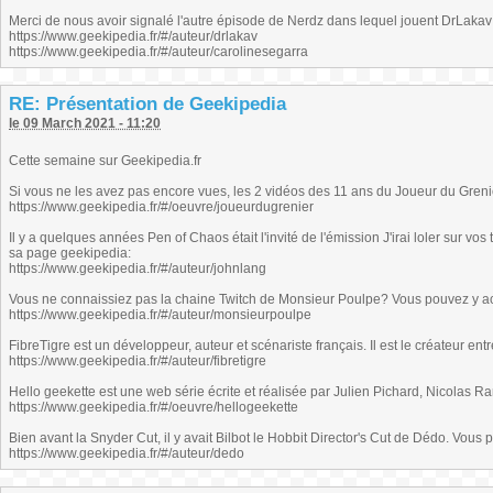
Merci de nous avoir signalé l'autre épisode de Nerdz dans lequel jouent DrLakav 
https://www.geekipedia.fr/#/auteur/drlakav
https://www.geekipedia.fr/#/auteur/carolinesegarra
RE: Présentation de Geekipedia
le 09 March 2021 - 11:20
Cette semaine sur Geekipedia.fr
Si vous ne les avez pas encore vues, les 2 vidéos des 11 ans du Joueur du Gren
https://www.geekipedia.fr/#/oeuvre/joueurdugrenier
Il y a quelques années Pen of Chaos était l'invité de l'émission J'irai loler sur v
sa page geekipedia:
https://www.geekipedia.fr/#/auteur/johnlang
Vous ne connaissiez pas la chaine Twitch de Monsieur Poulpe? Vous pouvez y a
https://www.geekipedia.fr/#/auteur/monsieurpoulpe
FibreTigre est un développeur, auteur et scénariste français. Il est le créateur en
https://www.geekipedia.fr/#/auteur/fibretigre
Hello geekette est une web série écrite et réalisée par Julien Pichard, Nicolas 
https://www.geekipedia.fr/#/oeuvre/hellogeekette
Bien avant la Snyder Cut, il y avait Bilbot le Hobbit Director's Cut de Dédo. Vous 
https://www.geekipedia.fr/#/auteur/dedo