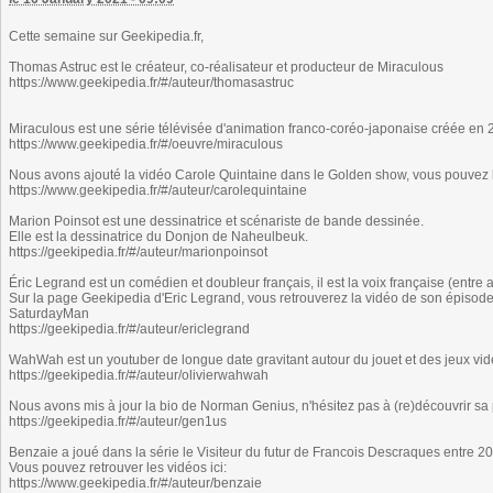
Cette semaine sur Geekipedia.fr,
Thomas Astruc est le créateur, co-réalisateur et producteur de Miraculous
https://www.geekipedia.fr/#/auteur/thomasastruc
Miraculous est une série télévisée d'animation franco-coréo-japonaise créée en
https://www.geekipedia.fr/#/oeuvre/miraculous
Nous avons ajouté la vidéo Carole Quintaine dans le Golden show, vous pouvez la
https://www.geekipedia.fr/#/auteur/carolequintaine
Marion Poinsot est une dessinatrice et scénariste de bande dessinée.
Elle est la dessinatrice du Donjon de Naheulbeuk.
https://geekipedia.fr/#/auteur/marionpoinsot
Éric Legrand est un comédien et doubleur français, il est la voix française (entre 
Sur la page Geekipedia d'Eric Legrand, vous retrouverez la vidéo de son épisode 
SaturdayMan
https://geekipedia.fr/#/auteur/ericlegrand
WahWah est un youtuber de longue date gravitant autour du jouet et des jeux vidéo
https://geekipedia.fr/#/auteur/olivierwahwah
Nous avons mis à jour la bio de Norman Genius, n'hésitez pas à (re)découvrir s
https://geekipedia.fr/#/auteur/gen1us
Benzaie a joué dans la série le Visiteur du futur de Francois Descraques entre 2
Vous pouvez retrouver les vidéos ici:
https://www.geekipedia.fr/#/auteur/benzaie