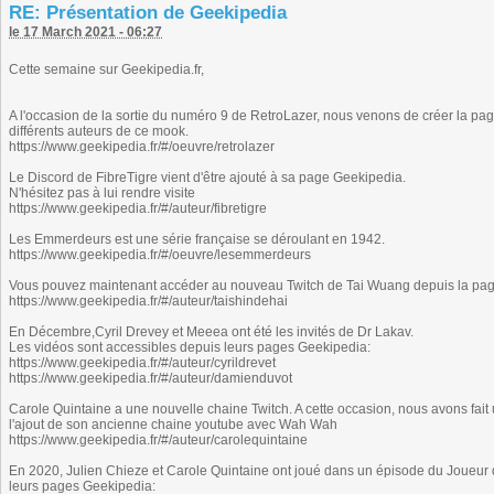
RE: Présentation de Geekipedia
le 17 March 2021 - 06:27
Cette semaine sur Geekipedia.fr,
A l'occasion de la sortie du numéro 9 de RetroLazer, nous venons de créer la p
différents auteurs de ce mook.
https://www.geekipedia.fr/#/oeuvre/retrolazer
Le Discord de FibreTigre vient d'être ajouté à sa page Geekipedia.
N'hésitez pas à lui rendre visite
https://www.geekipedia.fr/#/auteur/fibretigre
Les Emmerdeurs est une série française se déroulant en 1942.
https://www.geekipedia.fr/#/oeuvre/lesemmerdeurs
Vous pouvez maintenant accéder au nouveau Twitch de Tai Wuang depuis la pa
https://www.geekipedia.fr/#/auteur/taishindehai
En Décembre,Cyril Drevey et Meeea ont été les invités de Dr Lakav.
Les vidéos sont accessibles depuis leurs pages Geekipedia:
https://www.geekipedia.fr/#/auteur/cyrildrevet
https://www.geekipedia.fr/#/auteur/damienduvot
Carole Quintaine a une nouvelle chaine Twitch. A cette occasion, nous avons fait
l'ajout de son ancienne chaine youtube avec Wah Wah
https://www.geekipedia.fr/#/auteur/carolequintaine
En 2020, Julien Chieze et Carole Quintaine ont joué dans un épisode du Joueur du
leurs pages Geekipedia: