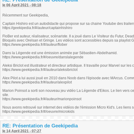
le 06 April 2021 - 08:18
Récemment sur Geekipedia,
Captain Hishiro est un autodidacte qui propose sur sa chaine Youtube des trailers f
https://geekipedia.fr/#/auteur/captainhishiro
FloBer est auteur, réalisateur, scénariste. Il a joué dans Le Visiteur du Futur, Dea
Bloqués avec Orelsan et Gringe. Les vidéos sont accessibles depuis sa playlist 
https://www.geekipedia.fr/#/auteur/flober
Dans la Légende est une émission animée par Sébastien-Abdelhamid.
https://www.geekipedia.fr/#/oeuvre/danslalegende
Aleksi Briclot est illustrateur et directeur artistique. Il travaille pour Marvel sur l
https://www.geekipedia.fr/#/auteur/aleksibriclot
Alex Pilot a lui aussi joué en 2010 dans Noob dans l'épisode avec MArcus. Comm
https://www.geekipedia.fr/#/auteur/alexpilot
Marion Poinsot a sorti son nouveau jeu vidéo La Légende d'Eikos. Le lien vers ce 
site.
https://www.geekipedia.fr/#/auteur/marionpoinsot
Nous avons retrouvé sur internet des vidéos de l'émission Micro Kid's. Les liens s
https://www.geekipedia.fr/#/oeuvre/microkids
RE: Présentation de Geekipedia
le 14 April 2021 - 07:27