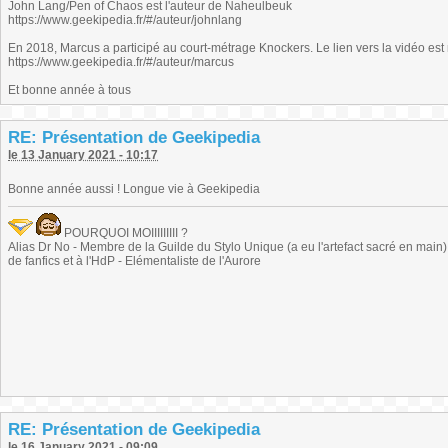
John Lang/Pen of Chaos est l'auteur de Naheulbeuk
https://www.geekipedia.fr/#/auteur/johnlang
En 2018, Marcus a participé au court-métrage Knockers. Le lien vers la vidéo e
https://www.geekipedia.fr/#/auteur/marcus
Et bonne année à tous
RE: Présentation de Geekipedia
le 13 January 2021 - 10:17
Bonne année aussi ! Longue vie à Geekipedia
POURQUOI MOIIIIIIIII ?
Alias Dr No - Membre de la Guilde du Stylo Unique (a eu l'artefact sacré en main) -
de fanfics et à l'HdP - Elémentaliste de l'Aurore
RE: Présentation de Geekipedia
le 16 January 2021 - 09:09