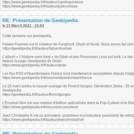
https://www.geekipedia.fr/#/auteur/carolequintaine
https://www.geekipedia.fr/#/auteur/julienchieze
RE: Présentation de Geekipedia
le 23 March 2021 - 15:04
Cette semaine sur geekipedia,
Fabien Fournier est le créateur de Funglisoft, Olydri et Noob. Nous avons fait une
https://geekipedia.fr/#/auteur/fabienfournier
L’album « L’histoire sans fond » de Dédo et des Princesses Leya est sorti. Le lie
depuis la page Geekipedia de Dédo:
https://www.geekipedia.fr/#/auteur/dedo
Les flux RSS d'Abandonware France sont maintenance accessibles depuis l'ongl
https://www.geekipedia.fr/#/oeuvre/abandonwarefrance
Le 25 mars sortira le nouvel ouvrage de Florent Gorges: Génération Zelda - 35 a
Geekipedia
https://geekipedia.fr/#/auteur/florentgorges
L'Ecureuil Noir est une maison d'édition spécialisée dans la Pop-Culture et le R
https://www.geekipedia.fr/#/oeuvre/ecureuilnoir
Jean Christophe K est un animateur, youtubeur et producteur passionné de retro
https://www.geekipedia.fr/#/auteur/jeanchristophek
RE: Présentation de Geekipedia