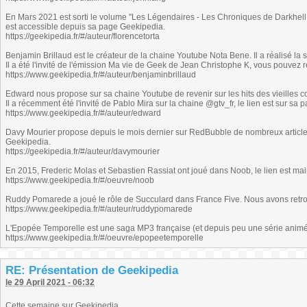
En Mars 2021 est sorti le volume "Les Légendaires - Les Chroniques de Darkhell T
est accessible depuis sa page Geekipedia.
https://geekipedia.fr/#/auteur/florencetorta
Benjamin Brillaud est le créateur de la chaine Youtube Nota Bene. Il a réalisé la sér
Il a été l'invité de l'émission Ma vie de Geek de Jean Christophe K, vous pouvez r
https://www.geekipedia.fr/#/auteur/benjaminbrillaud
Edward nous propose sur sa chaine Youtube de revenir sur les hits des vieilles c
Il a récemment été l'invité de Pablo Mira sur la chaine @gtv_fr, le lien est sur sa
https://www.geekipedia.fr/#/auteur/edward
Davy Mourier propose depuis le mois dernier sur RedBubble de nombreux articles
Geekipedia.
https://geekipedia.fr/#/auteur/davymourier
En 2015, Frederic Molas et Sebastien Rassiat ont joué dans Noob, le lien est ma
https://www.geekipedia.fr/#/oeuvre/noob
Ruddy Pomarede a joué le rôle de Succulard dans France Five. Nous avons retrouvé 
https://www.geekipedia.fr/#/auteur/ruddypomarede
L'Epopée Temporelle est une saga MP3 française (et depuis peu une série animée
https://www.geekipedia.fr/#/oeuvre/epopeetemporelle
RE: Présentation de Geekipedia
le 29 April 2021 - 06:32
Cette semaine sur Geekipedia,