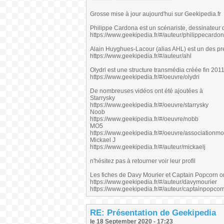
Grosse mise à jour aujourd'hui sur Geekipedia.fr
Philippe Cardona est un scénariste, dessinateur 
https://www.geekipedia.fr/#/auteur/philippecardo
Alain Huyghues-Lacour (alias AHL) est un des pre
https://www.geekipedia.fr/#/auteur/ahl
Olydri est une structure transmédia créée fin 20
https://www.geekipedia.fr/#/oeuvre/olydri
De nombreuses vidéos ont été ajoutées à
Starrysky
https://www.geekipedia.fr/#/oeuvre/starrysky
Noob
https://www.geekipedia.fr/#/oeuvre/nobb
MO5
https://www.geekipedia.fr/#/oeuvre/associationm
Mickael J
https://www.geekipedia.fr/#/auteur/mickaelj
n'hésitez pas à retourner voir leur profil
Les fiches de Davy Mourier et Captain Popcorn o
https://www.geekipedia.fr/#/auteur/davymourier
https://www.geekipedia.fr/#/auteur/captainpopcor
RE: Présentation de Geekipedia
le 18 September 2020 - 17:23