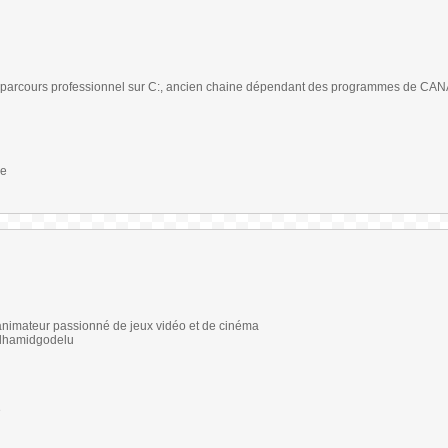
on parcours professionnel sur C:, ancien chaine dépendant des programmes de CANA
ie
animateur passionné de jeux vidéo et de cinéma
elhamidgodelu
e