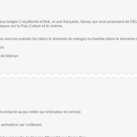
eux belges CrazyBomb et Bob, et une française, Nessy, qui vous proposent de D
ques sur la Pop-Culture et le cinéma.
u sous les pseudo Izu (dans le domaine du manga) ou Asenka (dans le domaine 
son
e de Marcus
t consacré au jeu vidéo sur ordinateur et console.
 animatrice sur LeStream