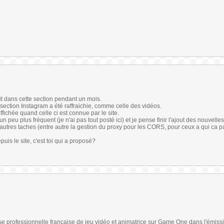
it dans cette section pendant un mois.
 section Instagram a été raffraichie, comme celle des vidéos.
ffichée quand celle ci est connue par le site.
peu plus fréquent (je n'ai pas tout posté ici) et je pense finir l'ajout des nouvelles
utres taches (entre autre la gestion du proxy pour les CORS, pour ceux a qui ca parl
puis le site, c'est toi qui a proposé?
se professionnelle française de jeu vidéo et animatrice sur Game One dans l'émi