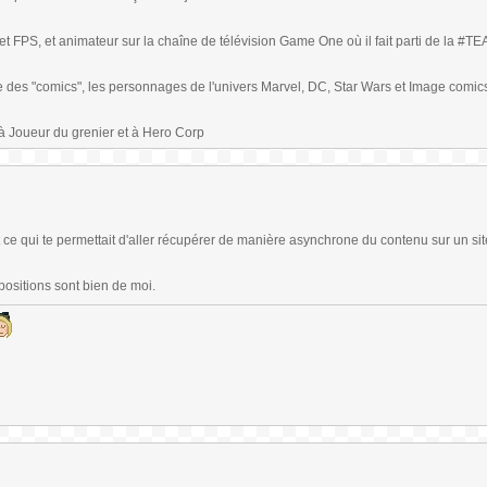
t FPS, et animateur sur la chaîne de télévision Game One où il fait parti de la #
arle des "comics", les personnages de l'univers Marvel, DC, Star Wars et Image comic
à Joueur du grenier et à Hero Corp
ce qui te permettait d'aller récupérer de manière asynchrone du contenu sur un site
positions sont bien de moi.