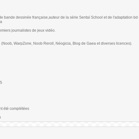
de bande dessinée française,auteur de la série Sentaï School et de l'adaptation bd
na
miers journalistes de jeux vidéo.
11 (Noob, WarpZone, Noob Reroll, Néogicia, Blog de Gaea et diverses licences).
o5
nt été complétées
n