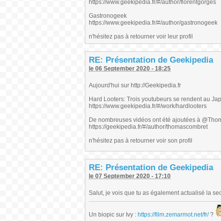
https://www.geekipedia.fr/#/author/florentgorges
Gastronogeek
https://www.geekipedia.fr/#/author/gastronogeek
n'hésitez pas à retourner voir leur profil
RE: Présentation de Geekipedia
le 06 September 2020 - 18:25
Aujourd'hui sur http://Geekipedia.fr
Hard Looters: Trois youtubeurs se rendent au Jap
https://www.geekipedia.fr/#/work/hardlooters
De nombreuses vidéos ont été ajoutées à @Th
https://geekipedia.fr/#/author/thomascombret
n'hésitez pas à retourner voir son profil
RE: Présentation de Geekipedia
le 07 September 2020 - 17:10
Salut, je vois que tu as également actualisé la se
Un biopic sur Ivy :
https://film.zemarmot.net/fr/
?