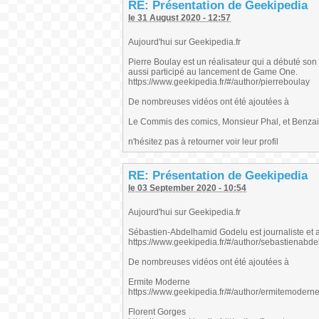
RE: Présentation de Geekipedia
le 31 August 2020 - 12:57
Aujourd'hui sur Geekipedia.fr
Pierre Boulay est un réalisateur qui a débuté s
aussi participé au lancement de Game One.
https://www.geekipedia.fr/#/author/pierreboulay
De nombreuses vidéos ont été ajoutées à
Le Commis des comics, Monsieur Phal, et Benza
n'hésitez pas à retourner voir leur profil
RE: Présentation de Geekipedia
le 03 September 2020 - 10:54
Aujourd'hui sur Geekipedia.fr
Sébastien-Abdelhamid Godelu est journaliste et 
https://www.geekipedia.fr/#/author/sebastienabd
De nombreuses vidéos ont été ajoutées à
Ermite Moderne
https://www.geekipedia.fr/#/author/ermitemodern
Florent Gorges