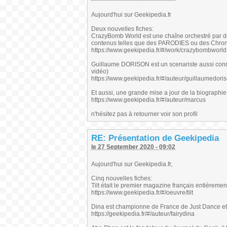
Aujourd'hui sur Geekipedia.fr
Deux nouvelles fiches:
CrazyBomb World est une chaîne orchestré par d
contenus telles que des PARODIES ou des Chroni
https://www.geekipedia.fr/#/work/crazybombworld
Guillaume DORISON est un scenariste aussi conn
vidéo)
https://www.geekipedia.fr/#/auteur/guillaumedori
Et aussi, une grande mise a jour de la biographi
https://www.geekipedia.fr/#/auteur/marcus
n'hésitez pas à retourner voir son profil
RE: Présentation de Geekipedia
le 27 September 2020 - 09:02
Aujourd'hui sur Geekipedia.fr,
Cinq nouvelles fiches:
Tilt était le premier magazine français entièremen
https://www.geekipedia.fr/#/oeuvre/tilt
Dina est championne de France de Just Dance et
https://geekipedia.fr/#/auteur/fairydina