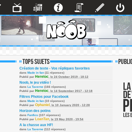
Création de texte - Vos répliques favorites
dans
Made in fan
(11 réponses)
Heretoc
Publié par
,
le 24 October 2019 - 18:12
Noob, le jeu vidéo !
dans
La Taverne
(166 réponses)
Heretoc
Publié par
,
le 14 September 2017 - 12:18
Filtres Photos pour Facebook
dans
Made in fan
(10 réponses)
Ophaniel
Publié par
,
le 10 January 2020 - 12:28
Horizon des potins
dans
Fanfics
(107 réponses)
LoanTan
Publié par
,
le 19 May 2020 - 19:54
A la chasse aux HF!
dans
La Taverne
(112 réponses)