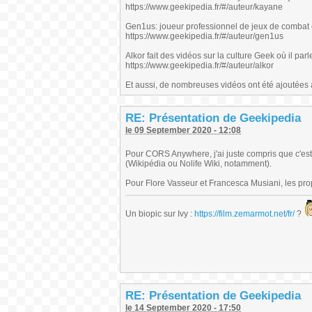
https://www.geekipedia.fr/#/auteur/kayane
Gen1us: joueur professionnel de jeux de combat e
https://www.geekipedia.fr/#/auteur/gen1us
Alkor fait des vidéos sur la culture Geek où il p
https://www.geekipedia.fr/#/auteur/alkor
Et aussi, de nombreuses vidéos ont été ajoutées 
RE: Présentation de Geekipedia
le 09 September 2020 - 12:08
Pour CORS Anywhere, j'ai juste compris que c'est 
(Wikipédia ou Nolife Wiki, notamment).
Pour Flore Vasseur et Francesca Musiani, les pro
Un biopic sur Ivy :
https://film.zemarmot.net/fr/
?
RE: Présentation de Geekipedia
le 14 September 2020 - 17:50