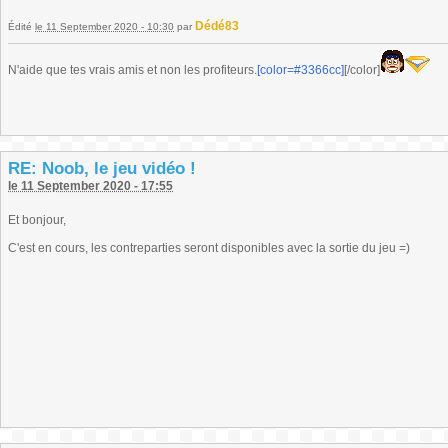
Dédé83
Édité
le 11 September 2020 - 10:30
par
N'aide que tes vrais amis et non les profiteurs.
[color=#3366cc]
[/color]
RE: Noob, le jeu vidéo !
le 11 September 2020 - 17:55
Et bonjour,
C'est en cours, les contreparties seront disponibles avec la sortie du jeu =)