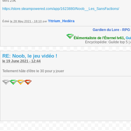
vers 25€
https://store.steampowered.com/app/1623880/Noob__Les_SansFactions/
Yttrium_Hedëra
Édité
le 28 May 2021 - 18:10
par
Gardien du Lore - RPG
Élémentaliste de l'Éternel lv61,
Gu
Encyclopédie: Guilde top 5 |
RE: Noob, le jeu vidéo !
le 19 June 2021 - 12:44
Tellement hâte d'être le 30 pour y jouer