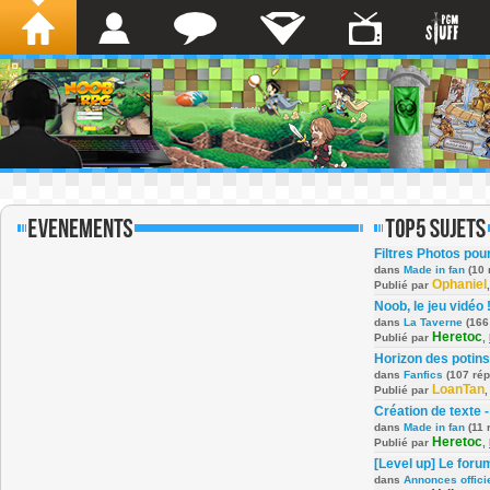
Filtres Photos po
dans
Made in fan
(10 
Ophaniel
Publié par
Noob, le jeu vidéo 
dans
La Taverne
(166
Heretoc
Publié par
,
Horizon des potins
dans
Fanfics
(107 ré
LoanTan
Publié par
Création de texte -
dans
Made in fan
(11 
Heretoc
Publié par
,
[Level up] Le foru
dans
Annonces offici