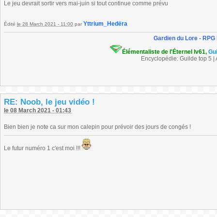
Le jeu devrait sortir vers mai-juin si tout continue comme prévu
Yttrium_Hedëra
Édité
le 28 March 2021 - 11:00
par
Gardien du Lore - RPG
Élémentaliste de l'Éternel lv61,
Gu
Encyclopédie: Guilde top 5 |
RE: Noob, le jeu vidéo !
le 08 March 2021 - 01:43
Bien bien je note ca sur mon calepin pour prévoir des jours de congés !
Le futur numéro 1 c'est moi !!!