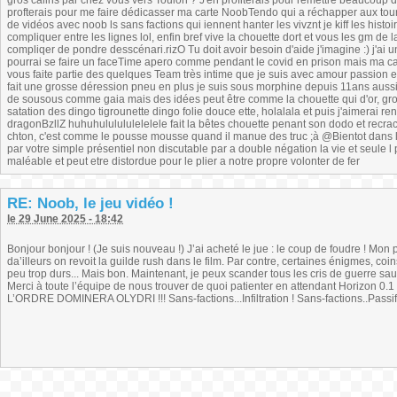
gros câlins par chez vous vers Toulon ? J'en profiterais pour remettre beaucoup d'n
profterais pour me faire dédicasser ma carte NoobTendo qui a réchapper aux tou
de vidéos avec noob ls sans factions qui iennent hanter les vivznt je kiff les histo
compliquer entre les lignes lol, enfin bref vive la chouette dort et vous les gm de la
compliqer de pondre desscénari.rizO Tu doit avoir besoin d'aide j'imagine :) j'a
pourrai se faire un faceTime apero comme pendant le covid en prison mais ma ca
vous faite partie des quelques Team très intime que je suis avec amour passion et vo
fait une grosse déression pneu en plus je suis sous morphine depuis 11ans aussi
de sousous comme gaia mais des idées peut être comme la chouette qui d'or, gro
satation des dingo tigrounette dingo folie douce ette, holalala et puis j'aimerai re
dragonBzllZ huhuhululululelelele fait la bêtes chouette penant son dodo et recra
chton, c'est comme le pousse mousse quand il manue des truc ;à @Bientot dans l
par votre simple présentiel non discutable par a double négation la vie et seule l 
maléable et peut etre distordue pour le plier a notre propre volonter de fer
RE: Noob, le jeu vidéo !
le 29 June 2025 - 18:42
Bonjour bonjour ! (Je suis nouveau !) J’ai acheté le jue : le coup de foudre ! Mon 
da’illeurs on revoit la guilde rush dans le film. Par contre, certaines énigmes, c
peu trop durs... Mais bon. Maintenant, je peux scander tous les cris de guerre sauf
Merci à toute l’équipe de nous trouver de quoi patienter en attendant Horizon 0.1 
L’ORDRE DOMINERA OLYDRI !!! Sans-factions...Infiltration ! Sans-factions..Passifi