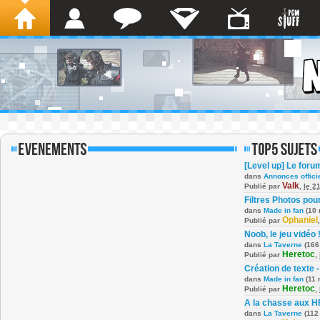
[Level up] Le foru
dans
Annonces offici
Valk
Publié par
,
le 2
Filtres Photos po
dans
Made in fan
(10 
Ophaniel
Publié par
Noob, le jeu vidéo 
dans
La Taverne
(166
Heretoc
Publié par
,
Création de texte -
dans
Made in fan
(11 
Heretoc
Publié par
,
A la chasse aux H
dans
La Taverne
(112