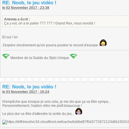
RE: Noob, le jeu vidéo !
le 02 November 2017 - 23:38
Antonia a écrit :
Ça y est, on a le palier 777 777 ! Grand Rex, nous revoilà !
Et oui ! \o/
J'espère sincèrement qu'on pourra poutrer le record d'europe !
Membre de la Guilde du Stylo Unique
RE: Noob, le jeu vidéo !
le 03 November 2017 - 10:24
N'empêche que lorsque je vois cela, je me dis que ça va être sympa...
Personnellement, l'option rétro me plaît beaucoup !
Le plus dur va être d'attendre la sortie du jeu...