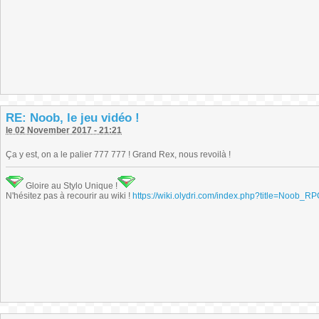
RE: Noob, le jeu vidéo !
le 02 November 2017 - 21:21
Ça y est, on a le palier 777 777 ! Grand Rex, nous revoilà !
Gloire au Stylo Unique !
N'hésitez pas à recourir au wiki !
https://wiki.olydri.com/index.php?title=Noob_R