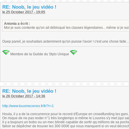
RE: Noob, le jeu vidéo !
le 25 October 2017 - 19:05
Antonia a écrit :
Moi je suis contente qu'on ait débloqué les classes légendaires... même si je sui
Ouep pareil, je souhaitais ardemment qu'on puisse l'avoir ! c'est une chose faite...
Membre de la Guilde du Stylo Unique
RE: Noob, le jeu vidéo !
le 26 October 2017 - 14:36
http://www.tousmecenes.fr/fr/?r=1
Houla, il y a de la concurrence pour le record d'Europe en crowdfunding les gars.
On risque de ne pas rester n°1 très longtemps si même le Louvres s'y met (qui sais
il y a toujours un bobo ou un mec blindé capable de sortir qq millions de sa poche
falloir se dépêcher de trouver les 300 000€ qui nous manquent si on veut décrocher