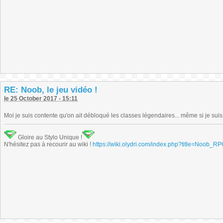
RE: Noob, le jeu vidéo !
le 25 October 2017 - 15:11
Moi je suis contente qu'on ait débloqué les classes légendaires... même si je suis
Gloire au Stylo Unique !
N'hésitez pas à recourir au wiki !
https://wiki.olydri.com/index.php?title=Noob_R