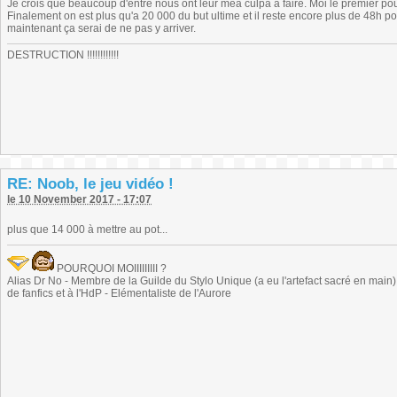
Je crois que beaucoup d'entre nous ont leur mea culpa à faire. Moi le premier pour
Finalement on est plus qu'a 20 000 du but ultime et il reste encore plus de 48h pou
maintenant ça serai de ne pas y arriver.
DESTRUCTION !!!!!!!!!!!!
RE: Noob, le jeu vidéo !
le 10 November 2017 - 17:07
plus que 14 000 à mettre au pot...
POURQUOI MOIIIIIIIII ?
Alias Dr No - Membre de la Guilde du Stylo Unique (a eu l'artefact sacré en main) -
de fanfics et à l'HdP - Elémentaliste de l'Aurore