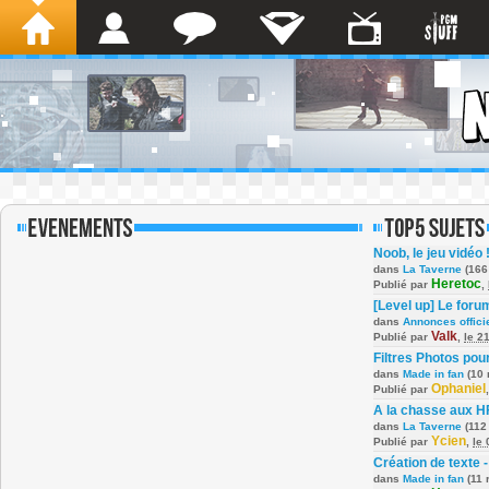
Noob, le jeu vidéo 
dans
La Taverne
(166
Heretoc
Publié par
,
[Level up] Le foru
dans
Annonces offici
Valk
Publié par
,
le 2
Filtres Photos po
dans
Made in fan
(10 
Ophaniel
Publié par
A la chasse aux H
dans
La Taverne
(112
Ycien
Publié par
,
le
Création de texte -
dans
Made in fan
(11 