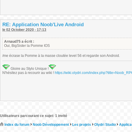
RE: Application Noob'Live Android
le 02 October 2020 - 17:13
Arnaud75 a écrit :
Oui, BigSister la Pomme IOS
/me écrase la Pomme à la masse cloutée level 56 et regarde son Android.
Gloire au Stylo Unique !
N'hésitez pas à recourir au wiki !
https://wiki.olydri.com/index.php?title=Noob_R
Utilisateurs parcourant ce sujet: 1 invité
Index du forum
Noob Développement
Les projets
Olydri Studio
Applica