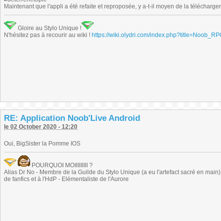
Maintenant que l'appli a été refaite et reproposée, y a-t-il moyen de la télécharg
Gloire au Stylo Unique !
N'hésitez pas à recourir au wiki !
https://wiki.olydri.com/index.php?title=Noob_R
RE: Application Noob'Live Android
le 02 October 2020 - 12:20
Oui, BigSister la Pomme IOS
POURQUOI MOIIIIIIIII ?
Alias Dr No - Membre de la Guilde du Stylo Unique (a eu l'artefact sacré en main) -
de fanfics et à l'HdP - Elémentaliste de l'Aurore