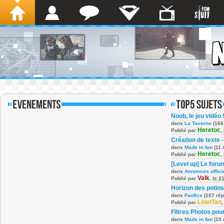
Noob, le jeu vidéo 
dans
La Taverne
(166
Heretoc
Publié par
,
Création de texte -
dans
Made in fan
(11 
Heretoc
Publié par
,
[Level up] Le foru
dans
Annonces offici
Valk
Publié par
,
le 2
Horizon des potins
dans
Fanfics
(107 ré
LoanTan
Publié par
Filtres Photos po
dans
Made in fan
(10 