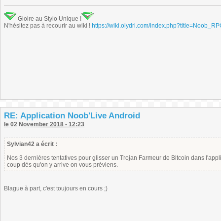
Gloire au Stylo Unique !
N'hésitez pas à recourir au wiki !
https://wiki.olydri.com/index.php?title=Noob_R
RE: Application Noob'Live Android
le 02 November 2018 - 12:23
Sylvian42 a écrit :
Nos 3 dernières tentatives pour glisser un Trojan Farmeur de Bitcoin dans l'ap
coup dès qu'on y arrive on vous préviens.
Blague à part, c'est toujours en cours ;)