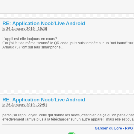
RE: Application Noob'Live Android
le 26 January 2019 - 19:19
L'appli est-elle toujours en cours?
Car j'ai fait de même: scanné le QR code, puis suis tombée sur un "not found" su
Arnaud75) l'ont sur leur smartphone...
RE: Application Noob'Live Android
le 26 January 2019 - 22:51
perso j'ai l'appli olydri, celle qui donne les news, c'est bien de ça qu'on parle? p
effectivement j'arrive plus à la télécharger sur un autre appareil, mais elle est q
Gardien du Lore - RPG