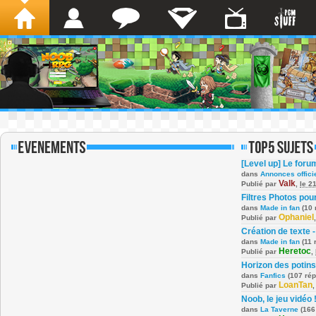
[Level up] Le foru
dans
Annonces offici
Valk
Publié par
,
le 2
Filtres Photos po
dans
Made in fan
(10 
Ophaniel
Publié par
Création de texte -
dans
Made in fan
(11 
Heretoc
Publié par
,
Horizon des potins
dans
Fanfics
(107 ré
LoanTan
Publié par
Noob, le jeu vidéo 
dans
La Taverne
(166