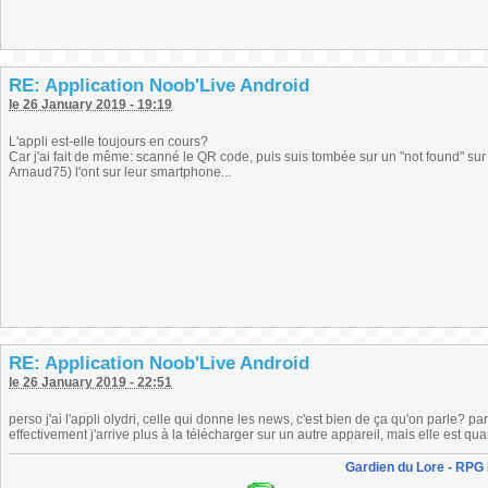
RE: Application Noob'Live Android
le 26 January 2019 - 19:19
L'appli est-elle toujours en cours?
Car j'ai fait de même: scanné le QR code, puis suis tombée sur un "not found" su
Arnaud75) l'ont sur leur smartphone...
RE: Application Noob'Live Android
le 26 January 2019 - 22:51
perso j'ai l'appli olydri, celle qui donne les news, c'est bien de ça qu'on parle? p
effectivement j'arrive plus à la télécharger sur un autre appareil, mais elle est q
Gardien du Lore - RPG