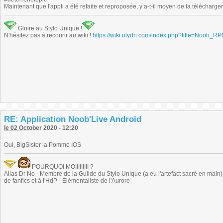
Maintenant que l'appli a été refaite et reproposée, y a-t-il moyen de la télécharg
Gloire au Stylo Unique !
N'hésitez pas à recourir au wiki !
https://wiki.olydri.com/index.php?title=Noob_R
RE: Application Noob'Live Android
le 02 October 2020 - 12:20
Oui, BigSister la Pomme IOS
POURQUOI MOIIIIIIIII ?
Alias Dr No - Membre de la Guilde du Stylo Unique (a eu l'artefact sacré en main) -
de fanfics et à l'HdP - Elémentaliste de l'Aurore