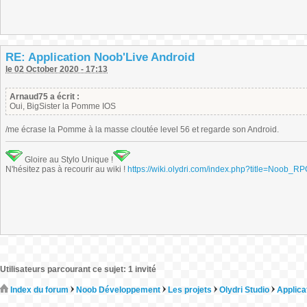
RE: Application Noob'Live Android
le 02 October 2020 - 17:13
Arnaud75 a écrit :
Oui, BigSister la Pomme IOS
/me écrase la Pomme à la masse cloutée level 56 et regarde son Android.
Gloire au Stylo Unique !
N'hésitez pas à recourir au wiki !
https://wiki.olydri.com/index.php?title=Noob_R
Utilisateurs parcourant ce sujet: 1 invité
Index du forum
Noob Développement
Les projets
Olydri Studio
Applica