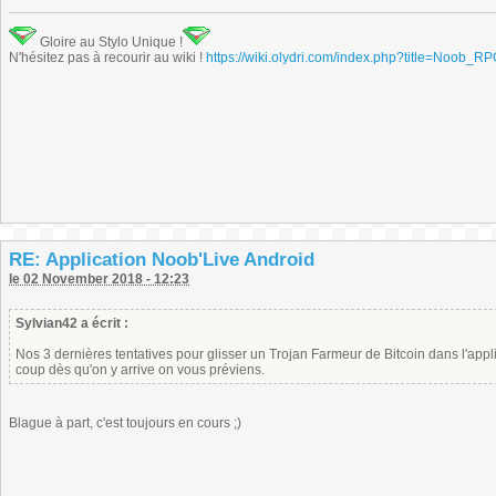
Gloire au Stylo Unique !
N'hésitez pas à recourir au wiki !
https://wiki.olydri.com/index.php?title=Noob_R
RE: Application Noob'Live Android
le 02 November 2018 - 12:23
Sylvian42 a écrit :
Nos 3 dernières tentatives pour glisser un Trojan Farmeur de Bitcoin dans l'ap
coup dès qu'on y arrive on vous préviens.
Blague à part, c'est toujours en cours ;)