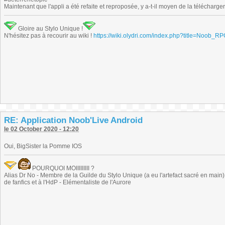
Maintenant que l'appli a été refaite et reproposée, y a-t-il moyen de la télécharg
Gloire au Stylo Unique !
N'hésitez pas à recourir au wiki !
https://wiki.olydri.com/index.php?title=Noob_R
RE: Application Noob'Live Android
le 02 October 2020 - 12:20
Oui, BigSister la Pomme IOS
POURQUOI MOIIIIIIIII ?
Alias Dr No - Membre de la Guilde du Stylo Unique (a eu l'artefact sacré en main) -
de fanfics et à l'HdP - Elémentaliste de l'Aurore