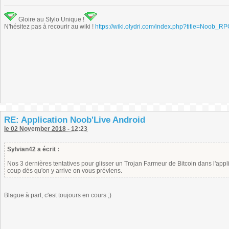
Gloire au Stylo Unique !
N'hésitez pas à recourir au wiki !
https://wiki.olydri.com/index.php?title=Noob_R
RE: Application Noob'Live Android
le 02 November 2018 - 12:23
Sylvian42 a écrit :
Nos 3 dernières tentatives pour glisser un Trojan Farmeur de Bitcoin dans l'ap
coup dès qu'on y arrive on vous préviens.
Blague à part, c'est toujours en cours ;)