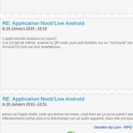
RE: Application Noob'Live Android
le 26 January 2019 - 19:19
L'appli est-elle toujours en cours?
Car j'ai fait de même: scanné le QR code, puis suis tombée sur un "not found" su
Arnaud75) l'ont sur leur smartphone...
RE: Application Noob'Live Android
le 26 January 2019 - 22:51
perso j'ai l'appli olydri, celle qui donne les news, c'est bien de ça qu'on parle? p
effectivement j'arrive plus à la télécharger sur un autre appareil, mais elle est q
Gardien du Lore - RPG