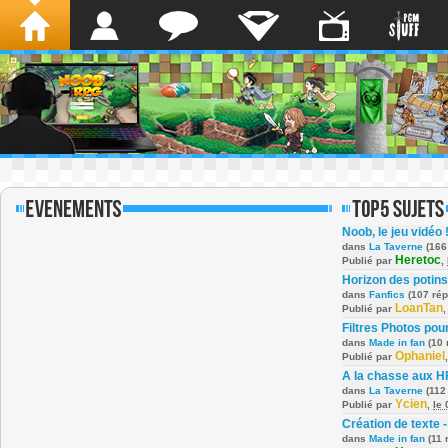
Noob, le jeu vidéo 
dans
La Taverne
(166
Heretoc
Publié par
,
Horizon des potins
dans
Fanfics
(107 ré
LoanTan
Publié par
Filtres Photos po
dans
Made in fan
(10 
Ophaniel
Publié par
A la chasse aux H
dans
La Taverne
(112
Ycien
Publié par
,
le
Création de texte -
dans
Made in fan
(11 