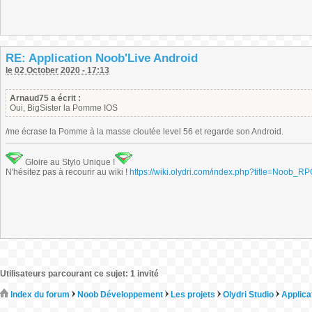
RE: Application Noob'Live Android
le 02 October 2020 - 17:13
Arnaud75 a écrit :
Oui, BigSister la Pomme IOS
/me écrase la Pomme à la masse cloutée level 56 et regarde son Android.
Gloire au Stylo Unique !
N'hésitez pas à recourir au wiki !
https://wiki.olydri.com/index.php?title=Noob_R
Utilisateurs parcourant ce sujet: 1 invité
Index du forum
Noob Développement
Les projets
Olydri Studio
Applica