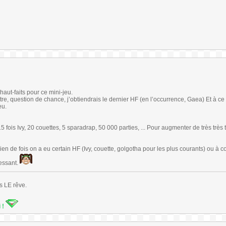
 haut-faits pour ce mini-jeu.
autre, question de chance, j’obtiendrais le dernier HF (en l’occurrence, Gaea) Et à ce
eu.
 fois Ivy, 20 couettes, 5 sparadrap, 50 000 parties, ... Pour augmenter de très très 
en de fois on a eu certain HF (Ivy, couette, golgotha pour les plus courants) ou à 
essant.
s LE rêve.
i !