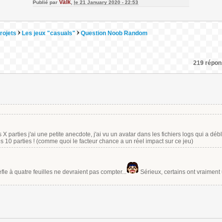
Valk
Publié par
,
le 21 January 2020 - 22:53
rojets
Les jeux "casuals"
Question Noob Random
219 répons
 parties j'ai une petite anecdote, j'ai vu un avatar dans les fichiers logs qui a dé
 10 parties ! (comme quoi le facteur chance a un réel impact sur ce jeu)
fle à quatre feuilles ne devraient pas compter...
Sérieux, certains ont vraiment