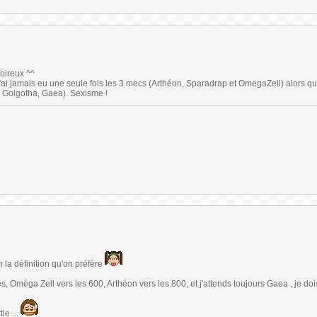
oireux ^^
'ai jamais eu une seule fois les 3 mecs (Arthéon, Sparadrap et OmegaZell) alors que
e, Golgotha, Gaea). Sexisme !
n la définition qu'on préfère
s, Oméga Zell vers les 600, Arthéon vers les 800, et j'attends toujours Gaea , je doi
ie ...