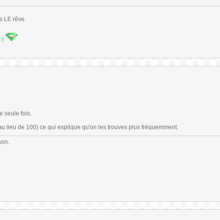
s LE rêve.
i !
e seule fois.
 au lieu de 100) ce qui explique qu'on les trouves plus fréquemment.
son.