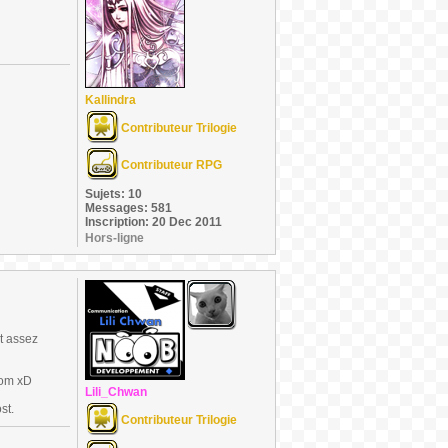
Kallindra
Contributeur Trilogie
Contributeur RPG
Sujets: 10
Messages: 581
Inscription: 20 Dec 2011
Hors-ligne
t assez
dom xD
Lili_Chwan
st.
Contributeur Trilogie