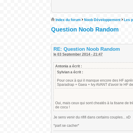
Index du forum
Noob Développement
Les p
Question Noob Random
RE: Question Noob Random
le 03 September 2014 - 21:47
Antonia a écrit :
Sylvian a écrit :
Pour ceux à qui il manque encore des HF après X
Sparadrap + Gaea + Ivy AVANT d'avoir le HF des
Oui, mais ceux qui sont cheatés à la tisane de trè
de cocu !
Je sens venir du rififi dans certains couples... xD
*part se cacher*