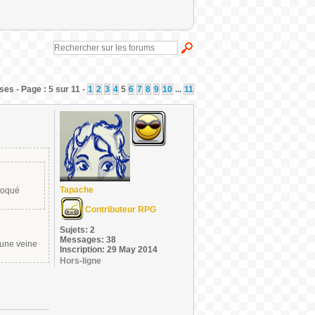
es - Page : 5 sur 11 -
1
2
3
4
5
6
7
8
9
10
...
11
Tapache
bloqué
Contributeur RPG
Sujets: 2
Messages: 38
 une veine
Inscription: 29 May 2014
Hors-ligne