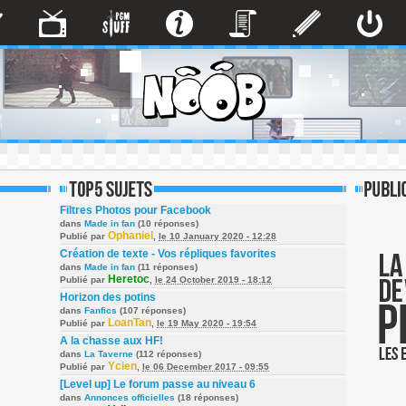
Filtres Photos pour Facebook
dans
Made in fan
(10 réponses)
Ophaniel
Publié par
,
le 10 January 2020 - 12:28
Création de texte - Vos répliques favorites
dans
Made in fan
(11 réponses)
Heretoc
Publié par
,
le 24 October 2019 - 18:12
Horizon des potins
dans
Fanfics
(107 réponses)
LoanTan
Publié par
,
le 19 May 2020 - 19:54
A la chasse aux HF!
dans
La Taverne
(112 réponses)
Ycien
Publié par
,
le 06 December 2017 - 09:55
[Level up] Le forum passe au niveau 6
dans
Annonces officielles
(18 réponses)