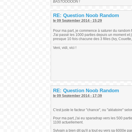
BASTOOOOON !
RE: Question Noob Random
le 09 September 2014 - 15:29
Pour ma part, je commence à saturer du random f
J'ai passé les 1000 parties depuis un moment et j
presque 10 fois chacune des 3 filles (Ivy, Couett
Veni, vidi, vici !
RE: Question Noob Random
le 09 September 2014 - 17:39
C'est juste le facteur "chance", ou "aléatoire" selo
Pour ma part, j'ai eu sparadrap vers les 500 partie
1100 actuellement.
Sylvain a bien dit qu'il a tout eu vers sa 6000e part