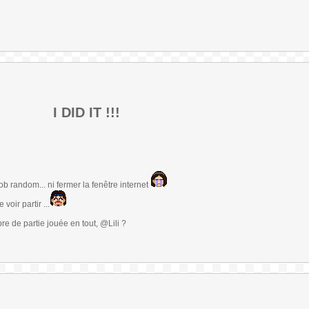
I DID IT !!!
b random... ni fermer la fenêtre internet
voir partir ...
re de partie jouée en tout, @Lili ?