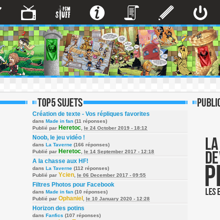
Création de texte - Vos répliques favorites
dans
Made in fan
(11 réponses)
Heretoc
Publié par
,
le 24 October 2019 - 18:12
Noob, le jeu vidéo !
dans
La Taverne
(166 réponses)
Heretoc
Publié par
,
le 14 September 2017 - 12:18
A la chasse aux HF!
dans
La Taverne
(112 réponses)
Ycien
Publié par
,
le 06 December 2017 - 09:55
Filtres Photos pour Facebook
dans
Made in fan
(10 réponses)
Ophaniel
Publié par
,
le 10 January 2020 - 12:28
Horizon des potins
dans
Fanfics
(107 réponses)