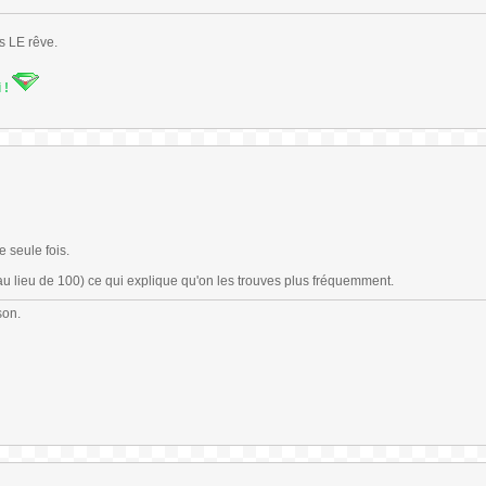
s LE rêve.
i !
e seule fois.
 au lieu de 100) ce qui explique qu'on les trouves plus fréquemment.
son.