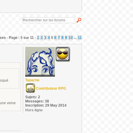
es - Page : 5 sur 11 -
1
2
3
4
5
6
7
8
9
10
...
11
Tapache
bloqué
Contributeur RPG
Sujets: 2
Messages: 38
 une veine
Inscription: 29 May 2014
Hors-ligne