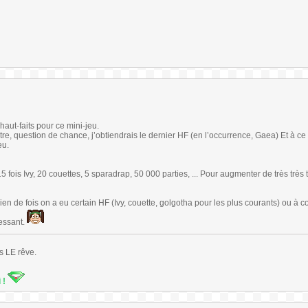
 haut-faits pour ce mini-jeu.
autre, question de chance, j’obtiendrais le dernier HF (en l’occurrence, Gaea) Et à ce
eu.
 fois Ivy, 20 couettes, 5 sparadrap, 50 000 parties, ... Pour augmenter de très très 
en de fois on a eu certain HF (Ivy, couette, golgotha pour les plus courants) ou à 
essant.
s LE rêve.
i !