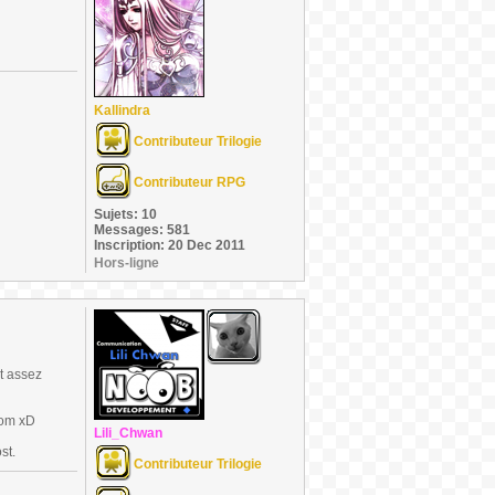
Kallindra
Contributeur Trilogie
Contributeur RPG
Sujets: 10
Messages: 581
Inscription: 20 Dec 2011
Hors-ligne
t assez
dom xD
Lili_Chwan
st.
Contributeur Trilogie