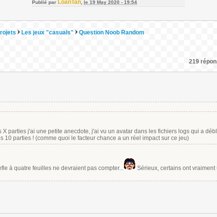
LoanTan
Publié par
,
le 19 May 2020 - 19:54
rojets
Les jeux "casuals"
Question Noob Random
219 répons
 parties j'ai une petite anecdote, j'ai vu un avatar dans les fichiers logs qui a dé
 10 parties ! (comme quoi le facteur chance a un réel impact sur ce jeu)
fle à quatre feuilles ne devraient pas compter...
Sérieux, certains ont vraiment