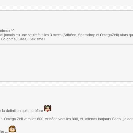
oireux ^^
'ai jamais eu une seule fois les 3 mecs (Arthéon, Sparadrap et OmegaZell) alors que
e, Golgotha, Gaea). Sexisme !
n la définition qu'on préfère
s, Oméga Zell vers les 600, Arthéon vers les 800, et j'attends toujours Gaea , je doi
ie ...