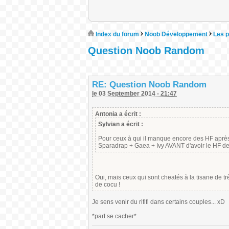
Index du forum
Noob Développement
Les p
Question Noob Random
RE: Question Noob Random
le 03 September 2014 - 21:47
Antonia a écrit :
Sylvian a écrit :
Pour ceux à qui il manque encore des HF après X
Sparadrap + Gaea + Ivy AVANT d'avoir le HF des
Oui, mais ceux qui sont cheatés à la tisane de trè
de cocu !
Je sens venir du rififi dans certains couples... xD
*part se cacher*