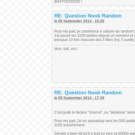
BASTOOOOON !
RE: Question Noob Random
le 09 September 2014 - 15:29
Pour ma part, je commence à saturer du random f
J'ai passé les 1000 parties depuis un moment et j
presque 10 fois chacune des 3 filles (Ivy, Couett
Veni, vidi, vici !
RE: Question Noob Random
le 09 September 2014 - 17:39
C'est juste le facteur "chance", ou "aléatoire" selo
Pour ma part, j'ai eu sparadrap vers les 500 partie
1100 actuellement.
Sylvain a bien dit qu'il a tout eu vers sa 6000e part