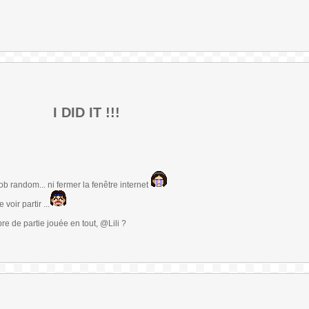
I DID IT !!!
b random... ni fermer la fenêtre internet
voir partir ...
re de partie jouée en tout, @Lili ?