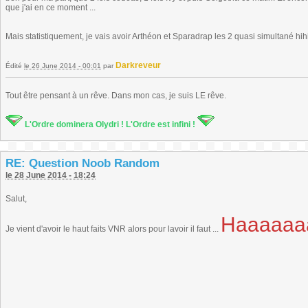
que j'ai en ce moment ...
Mais statistiquement, je vais avoir Arthéon et Sparadrap les 2 quasi simultané hih
Darkreveur
Édité
le 26 June 2014 - 00:01
par
Tout être pensant à un rêve. Dans mon cas, je suis LE rêve.
L'Ordre dominera Olydri ! L'Ordre est infini !
RE: Question Noob Random
le 28 June 2014 - 18:24
Salut,
Haaaaaa
Je vient d'avoir le haut faits VNR alors pour lavoir il faut ...