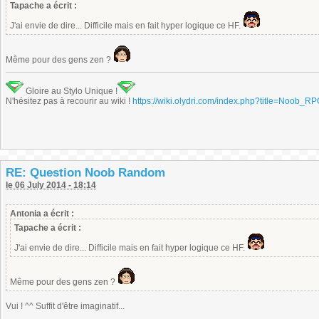
Tapache a écrit :
J'ai envie de dire... Difficile mais en fait hyper logique ce HF.
Même pour des gens zen ?
Gloire au Stylo Unique !
N'hésitez pas à recourir au wiki !
https://wiki.olydri.com/index.php?title=Noob_R
RE: Question Noob Random
le 06 July 2014 - 18:14
Antonia a écrit :
Tapache a écrit :
J'ai envie de dire... Difficile mais en fait hyper logique ce HF.
Même pour des gens zen ?
Vui ! ^^ Suffit d'être imaginatif...