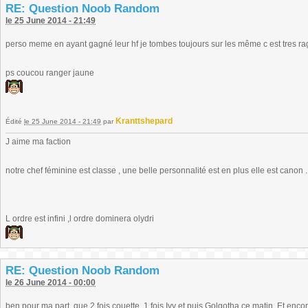
RE: Question Noob Random
le 25 June 2014 - 21:49
perso meme en ayant gagné leur hf je tombes toujours sur les même c est tres r
ps coucou ranger jaune
Kranttshepard
Édité
le 25 June 2014 - 21:49
par
J aime ma faction
notre chef féminine est classe , une belle personnalité est en plus elle est canon ..
L ordre est infini ,l ordre dominera olydri
RE: Question Noob Random
le 26 June 2014 - 00:00
ben pour ma part, que 2 fois couette, 1 fois Ivy et puis Golgotha ce matin. Et enc