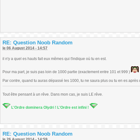
RE: Question Noob Random
le 06 August 2014 - 14:57
il n'y a quel es hauts fait eux mêmes qui t'indique où tu en est.
Pour ma part, je suis pas loin de 1000 partie (exactement entre 101 et 999 )
Par contre, quand tu auras dépassé les 1000, tu ne saura plus ou tu en es après 
Tout être pensant à un rêve. Dans mon cas, je suis LE rêve.
L'Ordre dominera Olydri ! L'Ordre est infini !
RE: Question Noob Random
le 26 August 2014 - 14:59