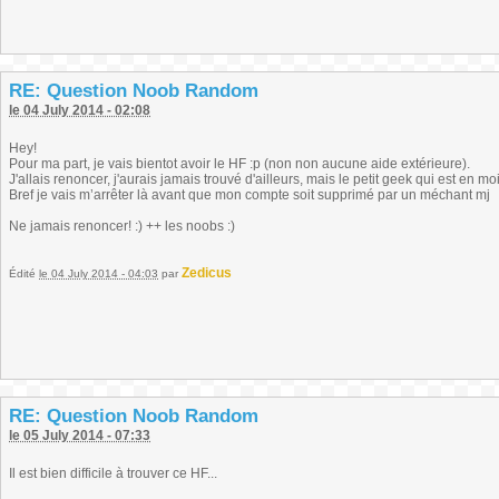
RE: Question Noob Random
le 04 July 2014 - 02:08
Hey!
Pour ma part, je vais bientot avoir le HF :p (non non aucune aide extérieure).
J'allais renoncer, j'aurais jamais trouvé d'ailleurs, mais le petit geek qui est en moi
Bref je vais m’arrêter là avant que mon compte soit supprimé par un méchant mj
Ne jamais renoncer! :) ++ les noobs :)
Zedicus
Édité
le 04 July 2014 - 04:03
par
RE: Question Noob Random
le 05 July 2014 - 07:33
Il est bien difficile à trouver ce HF...