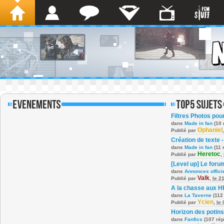
Filtres Photos po
dans
Made in fan
(10 
Ophaniel
Publié par
Création de texte -
dans
Made in fan
(11 
Heretoc
Publié par
,
[Level up] Le foru
dans
Annonces offici
Valk
Publié par
,
le 2
A la chasse aux H
dans
La Taverne
(112
Ycien
Publié par
,
le
Horizon des potins
dans
Fanfics
(107 ré