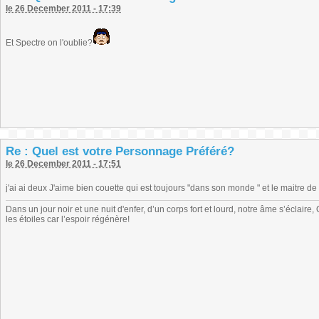
le 26 December 2011 - 17:39
Et Spectre on l'oublie?
Re : Quel est votre Personnage Préféré?
le 26 December 2011 - 17:51
j'ai ai deux J'aime bien couette qui est toujours "dans son monde " et le maitre de 
Dans un jour noir et une nuit d'enfer, d’un corps fort et lourd, notre âme s’éclai
les étoiles car l’espoir régénère!