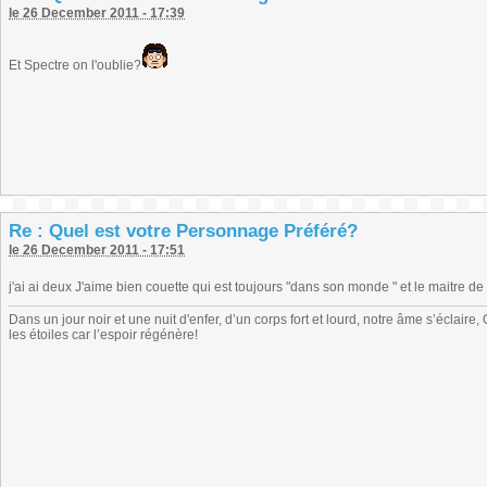
le 26 December 2011 - 17:39
Et Spectre on l'oublie?
Re : Quel est votre Personnage Préféré?
le 26 December 2011 - 17:51
j'ai ai deux J'aime bien couette qui est toujours "dans son monde " et le maitre de 
Dans un jour noir et une nuit d'enfer, d’un corps fort et lourd, notre âme s’éclai
les étoiles car l’espoir régénère!