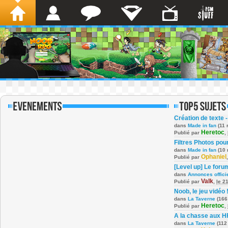
Création de texte -
dans
Made in fan
(11 
Heretoc
Publié par
,
Filtres Photos po
dans
Made in fan
(10 
Ophaniel
Publié par
[Level up] Le foru
dans
Annonces offici
Valk
Publié par
,
le 2
Noob, le jeu vidéo 
dans
La Taverne
(166
Heretoc
Publié par
,
A la chasse aux H
dans
La Taverne
(112