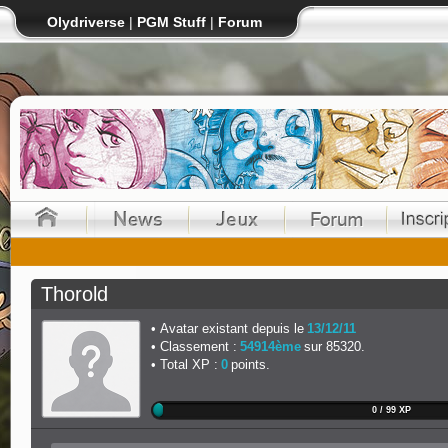
Olydriverse
|
PGM Stuff
|
Forum
Thorold
Avatar existant depuis le
13/12/11
Classement :
54914ème
sur 85320.
Total XP :
0
points.
0 / 99 XP