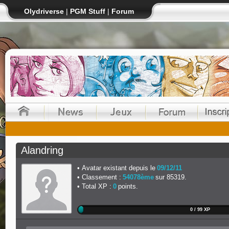
Olydriverse
|
PGM Stuff
|
Forum
Alandring
Avatar existant depuis le
09/12/11
Classement :
54078ème
sur 85319.
Total XP :
0
points.
0 / 99 XP