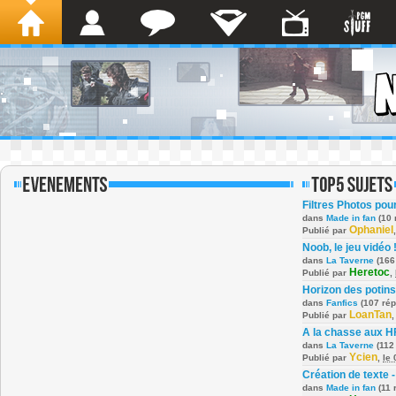
Filtres Photos po
dans
Made in fan
(10 
Ophaniel
Publié par
Noob, le jeu vidéo 
dans
La Taverne
(166
Heretoc
Publié par
,
Horizon des potins
dans
Fanfics
(107 ré
LoanTan
Publié par
A la chasse aux H
dans
La Taverne
(112
Ycien
Publié par
,
le
Création de texte -
dans
Made in fan
(11 