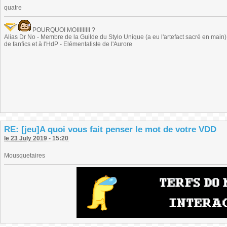
quatre
POURQUOI MOIIIIIIIII ?
Alias Dr No - Membre de la Guilde du Stylo Unique (a eu l'artefact sacré en main) -
de fanfics et à l'HdP - Elémentaliste de l'Aurore
RE: [jeu]A quoi vous fait penser le mot de votre VDD
le 23 July 2019 - 15:20
Mousquetaires