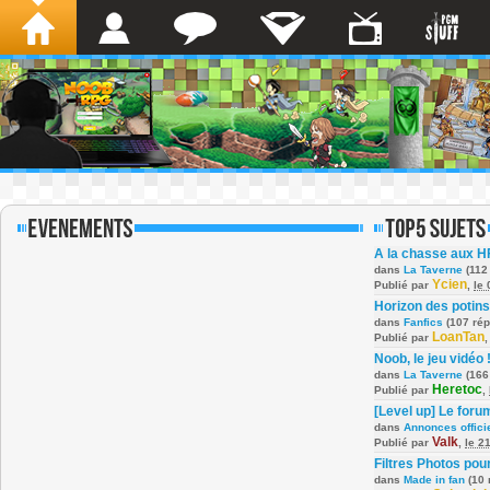
A la chasse aux H
dans
La Taverne
(112
Ycien
Publié par
,
le
Horizon des potins
dans
Fanfics
(107 ré
LoanTan
Publié par
Noob, le jeu vidéo 
dans
La Taverne
(166
Heretoc
Publié par
,
[Level up] Le foru
dans
Annonces offici
Valk
Publié par
,
le 2
Filtres Photos po
dans
Made in fan
(10 