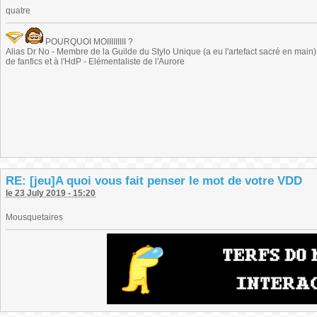
quatre
POURQUOI MOIIIIIIIII ?
Alias Dr No - Membre de la Guilde du Stylo Unique (a eu l'artefact sacré en main) -
de fanfics et à l'HdP - Elémentaliste de l'Aurore
RE: [jeu]A quoi vous fait penser le mot de votre VDD
le 23 July 2019 - 15:20
Mousquetaires