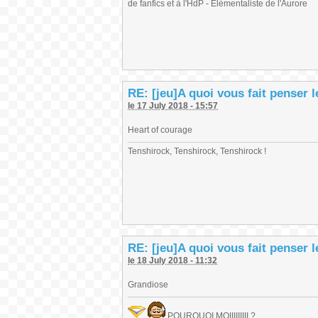
de fanfics et à l'HdP - Elémentaliste de l'Aurore
RE: [jeu]A quoi vous fait penser 
le 17 July 2018 - 15:57
Heart of courage
Tenshirock, Tenshirock, Tenshirock !
RE: [jeu]A quoi vous fait penser 
le 18 July 2018 - 11:32
Grandiose
POURQUOI MOIIIIIIIII ?