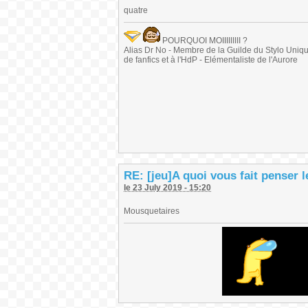
quatre
POURQUOI MOIIIIIIIII ?
Alias Dr No - Membre de la Guilde du Stylo Unique 
de fanfics et à l'HdP - Elémentaliste de l'Aurore
RE: [jeu]A quoi vous fait penser 
le 23 July 2019 - 15:20
Mousquetaires