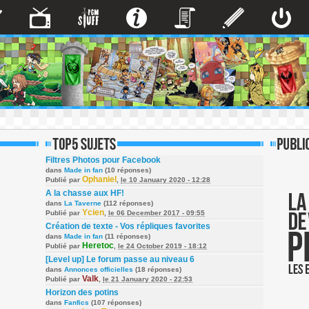
Filtres Photos pour Facebook
dans
Made in fan
(10 réponses)
Ophaniel
Publié par
,
le 10 January 2020 - 12:28
A la chasse aux HF!
dans
La Taverne
(112 réponses)
Ycien
Publié par
,
le 06 December 2017 - 09:55
Création de texte - Vos répliques favorites
dans
Made in fan
(11 réponses)
Heretoc
Publié par
,
le 24 October 2019 - 18:12
[Level up] Le forum passe au niveau 6
dans
Annonces officielles
(18 réponses)
Valk
Publié par
,
le 21 January 2020 - 22:53
Horizon des potins
dans
Fanfics
(107 réponses)