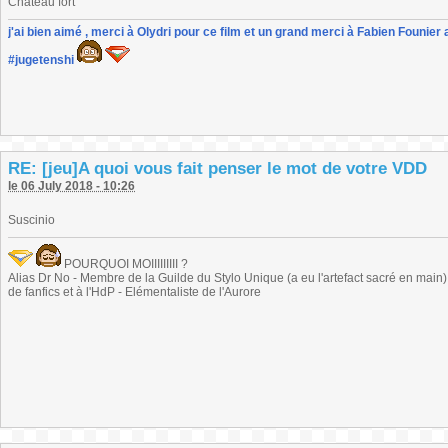
Château fort
j'ai bien aimé , merci à Olydri pour ce film et un grand merci à Fabien Founier 
#jugetenshi
RE: [jeu]A quoi vous fait penser le mot de votre VDD
le 06 July 2018 - 10:26
Suscinio
POURQUOI MOIIIIIIIII ?
Alias Dr No - Membre de la Guilde du Stylo Unique (a eu l'artefact sacré en main) -
de fanfics et à l'HdP - Elémentaliste de l'Aurore