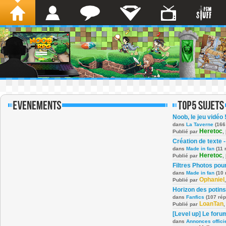
Noob, le jeu vidéo 
dans
La Taverne
(166
Heretoc
Publié par
,
Création de texte -
dans
Made in fan
(11 
Heretoc
Publié par
,
Filtres Photos po
dans
Made in fan
(10 
Ophaniel
Publié par
Horizon des potins
dans
Fanfics
(107 ré
LoanTan
Publié par
[Level up] Le foru
dans
Annonces offici