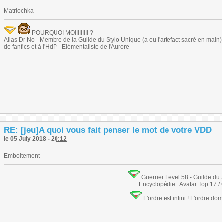
Matriochka
POURQUOI MOIIIIIIIII ?
Alias Dr No - Membre de la Guilde du Stylo Unique (a eu l'artefact sacré en main) -
de fanfics et à l'HdP - Elémentaliste de l'Aurore
RE: [jeu]A quoi vous fait penser le mot de votre VDD
le 05 July 2018 - 20:12
Emboitement
Guerrier Level 58 - Guilde du
Encyclopédie : Avatar Top 17 /
L'ordre est infini ! L'ordre do