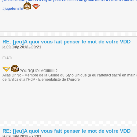
j'ai bien aimé , merci à Olydri pour ce film et un grand merci à Fabien Founier 
#jugetenshi
RE: [jeu]A quoi vous fait penser le mot de votre VDD
le 09 July 2018 - 09:21
miam
POURQUOI MOIIIIIIIII ?
Alias Dr No - Membre de la Guilde du Stylo Unique (a eu l'artefact sacré en main) -
de fanfics et à l'HdP - Elémentaliste de l'Aurore
RE: [jeu]A quoi vous fait penser le mot de votre VDD
le 09 July 2018 - 20:03