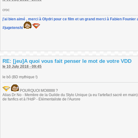
croc
j'ai bien aimé , merci à Olydri pour ce film et un grand merci à Fabien Founier 
#jugetenshi
RE: [jeu]A quoi vous fait penser le mot de votre VDD
le 10 July 2018 - 09:45
le bô (BD mythique !)
POURQUOI MOIIIIIIIII ?
Alias Dr No - Membre de la Guilde du Stylo Unique (a eu l'artefact sacré en main) -
de fanfics et à l'HdP - Elémentaliste de l'Aurore