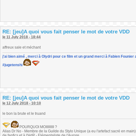
RE: [jeu]A quoi vous fait penser le mot de votre VDD
le 11 July 2018 - 18:44
affreux sale et méchant
j'ai bien aimé , merci à Olydri pour ce film et un grand merci à Fabien Founier 
#jugetenshi
RE: [jeu]A quoi vous fait penser le mot de votre VDD
le 12 July 2018 - 10:10
le bon la brute et le truand
POURQUOI MOIIIIIIIII ?
Alias Dr No - Membre de la Guilde du Stylo Unique (a eu l'artefact sacré en main) -
de fanfics et à l'HdP - Elémentaliste de l'Aurore