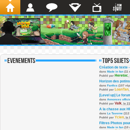
Création de texte -
dans
Made in fan
(11 
Heretoc
Publié par
,
Horizon des potins
dans
Fanfics
(107 ré
LoanTan
Publié par
[Level up] Le foru
dans
Annonces offici
Valk
Publié par
,
le 2
A la chasse aux H
dans
La Taverne
(112
Ycien
Publié par
,
le
Filtres Photos po
dans
Made in fan
(10 