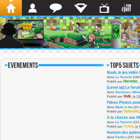
Noob, le jeu vidéo 
dans
La Taverne
(166
Heretoc
Publié par
,
[Level up] Le foru
dans
Annonces offici
Valk
Publié par
,
le 2
Filtres Photos po
dans
Made in fan
(10 
Ophaniel
Publié par
A la chasse aux H
dans
La Taverne
(112
Ycien
Publié par
,
le
Horizon des potins
dans
Fanfics
(107 ré