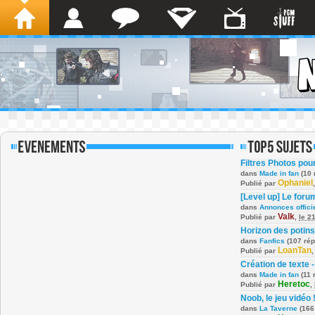
Filtres Photos po
dans
Made in fan
(10 
Ophaniel
Publié par
[Level up] Le foru
dans
Annonces offici
Valk
Publié par
,
le 2
Horizon des potins
dans
Fanfics
(107 ré
LoanTan
Publié par
Création de texte -
dans
Made in fan
(11 
Heretoc
Publié par
,
Noob, le jeu vidéo 
dans
La Taverne
(166