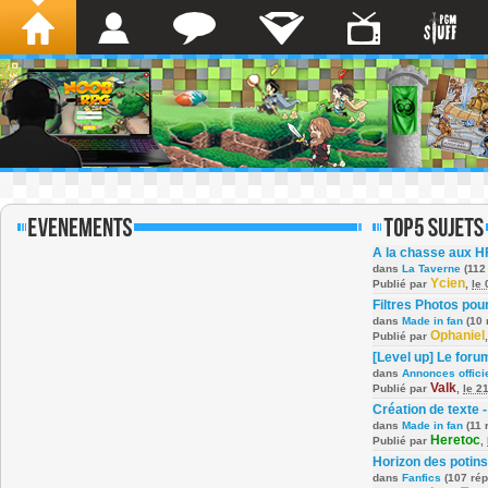
A la chasse aux H
dans
La Taverne
(112
Ycien
Publié par
,
le
Filtres Photos po
dans
Made in fan
(10 
Ophaniel
Publié par
[Level up] Le foru
dans
Annonces offici
Valk
Publié par
,
le 2
Création de texte -
dans
Made in fan
(11 
Heretoc
Publié par
,
Horizon des potins
dans
Fanfics
(107 ré