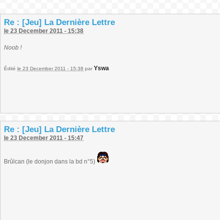
Re : [Jeu] La Dernière Lettre
le 23 December 2011 - 15:38
Noob !
Yswa
Édité
le 23 December 2011 - 15:38
par
Re : [Jeu] La Dernière Lettre
le 23 December 2011 - 15:47
Brûlcan (le donjon dans la bd n°5)