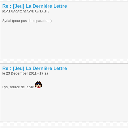
Re : [Jeu] La Dernière Lettre
le 23 December 2011 - 17:18
Syrial (pour pas dire sparadrap)
Re : [Jeu] La Dernière Lettre
le 23 December 2011 - 17:27
Lys, source de la vie