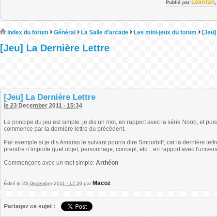
LoanTan
Publié par
Index du forum
Général
La Salle d'arcade
Les mini-jeux du forum
[Jeu]
[Jeu] La Dernière Lettre
[Jeu] La Dernière Lettre
le 23 December 2011 - 15:34
Le principe du jeu est simple: je dis un mot, en rapport avec la série Noob, et puis
commence par la dernière lettre du précédent.
Par exemple si je dis Amaras le suivant pourra dire Smourbiff, car la dernière lett
prendre n'importe quel objet, personnage, concept, etc... en rapport avec l'unive
Commençons avec un mot simple:
Arthéon
Macoz
Édité
le 23 December 2011 - 17:20
par
Partagez ce sujet :