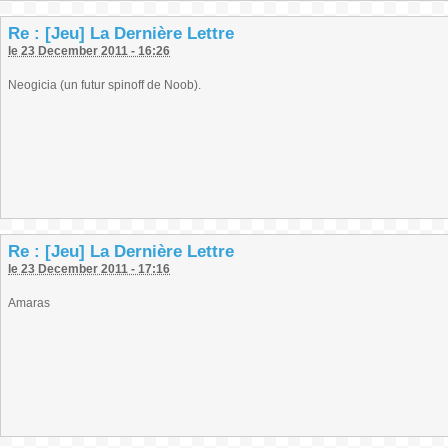
Re : [Jeu] La Dernière Lettre
le 23 December 2011 - 16:26
Neogicia (un futur spinoff de Noob).
Re : [Jeu] La Dernière Lettre
le 23 December 2011 - 17:16
Amaras