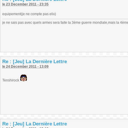
le 23 December 2011 - 23:35
equipement(je ne compte pas elix)
je ne sais pas avec quels armes sera faite la 3ème guerre mondiale,mais la 4ème
Re : [Jeu] La Dernière Lettre
le 24 December 2011 - 13:09
Tenshirock
Re : [Jeu] La Dernière Lettre