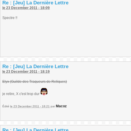
Re : [Jeu] La Dernière Lettre
le 23 December 2011 - 18:09
Spectre !!
Re : [Jeu] La Dernière Lettre
le 23 December 2011 - 18:19
Elyx (Guilde des Traqueurs de Reliques)
je retire, X c'est trop dur
Macoz
Édité
le 23 December 2011 - 18:21
par
Re : [Jeu] La Dernière Lettre