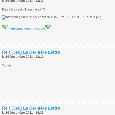
le 24 December 2011 - 13:18
Kary (Si sa s'écrit comme sa^^)
horizonrpg.e-monsite.com
Re : [Jeu] La Dernière Lettre
le 24 December 2011 - 13:19
Ysthos
Re : [Jeu] La Dernière Lettre
le 24 December 2011 - 14:35