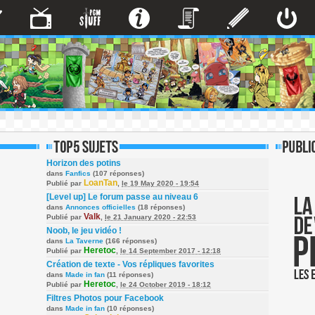
Horizon des potins
dans
Fanfics
(107 réponses)
LoanTan
Publié par
,
le 19 May 2020 - 19:54
[Level up] Le forum passe au niveau 6
dans
Annonces officielles
(18 réponses)
Valk
Publié par
,
le 21 January 2020 - 22:53
Noob, le jeu vidéo !
dans
La Taverne
(166 réponses)
Heretoc
Publié par
,
le 14 September 2017 - 12:18
Création de texte - Vos répliques favorites
dans
Made in fan
(11 réponses)
Heretoc
Publié par
,
le 24 October 2019 - 18:12
Filtres Photos pour Facebook
dans
Made in fan
(10 réponses)