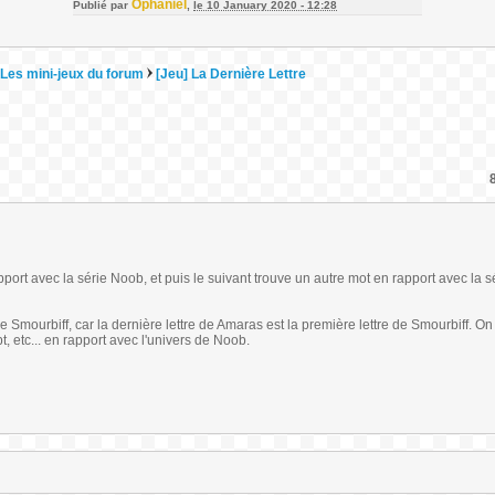
Ophaniel
Publié par
,
le 10 January 2020 - 12:28
Les mini-jeux du forum
[Jeu] La Dernière Lettre
pport avec la série Noob, et puis le suivant trouve un autre mot en rapport avec la s
e Smourbiff, car la dernière lettre de Amaras est la première lettre de Smourbiff. On
, etc... en rapport avec l'univers de Noob.