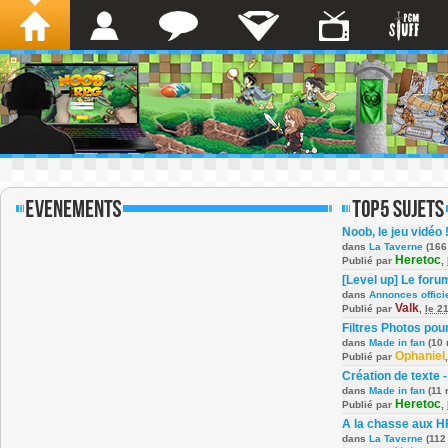
Noob, le jeu vidéo 
dans
La Taverne
(166
Heretoc
Publié par
,
[Level up] Le foru
dans
Annonces offici
Valk
Publié par
,
le 2
Filtres Photos po
dans
Made in fan
(10 
Ophaniel
Publié par
Création de texte -
dans
Made in fan
(11 
Heretoc
Publié par
,
A la chasse aux H
dans
La Taverne
(112