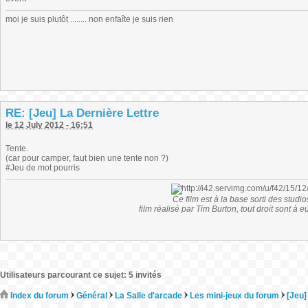
moi je suis plutôt ........ non enfaîte je suis rien
RE: [Jeu] La Dernière Lettre
le 12 July 2012 - 16:51
Tente.
(car pour camper, faut bien une tente non ?)
#Jeu de mot pourris
Ce film est à la base sorti des studio
film réalisé par Tim Burton, tout droit sont à 
Utilisateurs parcourant ce sujet: 5 invités
Index du forum
Général
La Salle d'arcade
Les mini-jeux du forum
[Jeu]