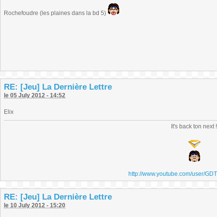
Rochefoudre (les plaines dans la bd 5)
RE: [Jeu] La Dernière Lettre
le 05 July 2012 - 14:52
Elix
It's back ton next 
http://www.youtube.com/user/GD
RE: [Jeu] La Dernière Lettre
le 10 July 2012 - 15:20