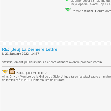
Guerrier Level 58 - Guilde du
Encyclopédie : Avatar Top 17 /
L'ordre est infini ! L'ordre do
RE: [Jeu] La Dernière Lettre
le 21 January 2022 - 14:37
Statistiquement, plusieurs mois à encore attendre avent le prochain vaccin
POURQUOI MOIIIIIIIII ?
Alias Dr No - Membre de la Guilde du Stylo Unique (a eu l'artefact sacré en main) -
de fanfics et à l'HdP - Elémentaliste de l'Aurore