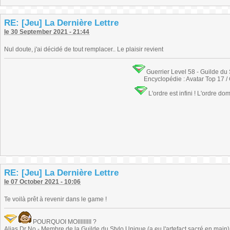
RE: [Jeu] La Dernière Lettre
le 30 September 2021 - 21:44
Nul doute, j'ai décidé de tout remplacer.. Le plaisir revient
Guerrier Level 58 - Guilde du
Encyclopédie : Avatar Top 17 /
L'ordre est infini ! L'ordre do
RE: [Jeu] La Dernière Lettre
le 07 October 2021 - 10:06
Te voilà prêt à revenir dans le game !
POURQUOI MOIIIIIIIII ?
Alias Dr No - Membre de la Guilde du Stylo Unique (a eu l'artefact sacré en main) -