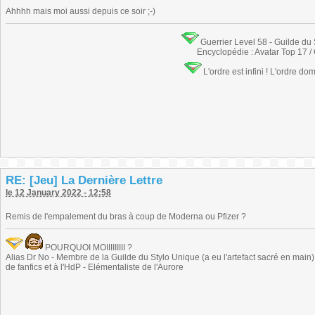
Ahhhh mais moi aussi depuis ce soir ;-)
Guerrier Level 58 - Guilde du
Encyclopédie : Avatar Top 17 /
L'ordre est infini ! L'ordre do
RE: [Jeu] La Dernière Lettre
le 12 January 2022 - 12:58
Remis de l'empalement du bras à coup de Moderna ou Pfizer ?
POURQUOI MOIIIIIIIII ?
Alias Dr No - Membre de la Guilde du Stylo Unique (a eu l'artefact sacré en main) -
de fanfics et à l'HdP - Elémentaliste de l'Aurore