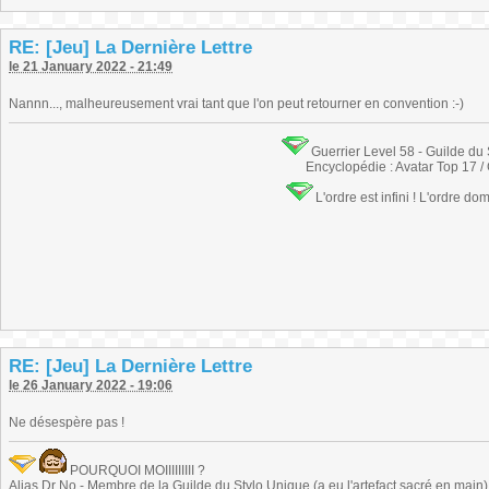
RE: [Jeu] La Dernière Lettre
le 21 January 2022 - 21:49
Nannn..., malheureusement vrai tant que l'on peut retourner en convention :-)
Guerrier Level 58 - Guilde du
Encyclopédie : Avatar Top 17 /
L'ordre est infini ! L'ordre do
RE: [Jeu] La Dernière Lettre
le 26 January 2022 - 19:06
Ne désespère pas !
POURQUOI MOIIIIIIIII ?
Alias Dr No - Membre de la Guilde du Stylo Unique (a eu l'artefact sacré en main) -