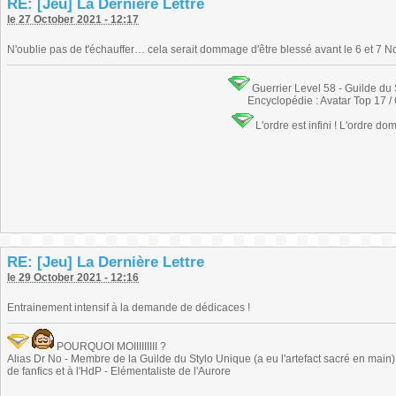
RE: [Jeu] La Dernière Lettre
le 27 October 2021 - 12:17
N'oublie pas de t'échauffer… cela serait dommage d'être blessé avant le 6 et 7 
Guerrier Level 58 - Guilde du
Encyclopédie : Avatar Top 17 /
L'ordre est infini ! L'ordre do
RE: [Jeu] La Dernière Lettre
le 29 October 2021 - 12:16
Entrainement intensif à la demande de dédicaces !
POURQUOI MOIIIIIIIII ?
Alias Dr No - Membre de la Guilde du Stylo Unique (a eu l'artefact sacré en main) -
de fanfics et à l'HdP - Elémentaliste de l'Aurore