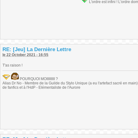
L'ordre est infini ! L'ordre do
RE: [Jeu] La Dernière Lettre
le 22 October 2021 - 16:55
T'as raison !
POURQUOI MOIIIIIIIII ?
Alias Dr No - Membre de la Guilde du Stylo Unique (a eu l'artefact sacré en main) -
de fanfics et à l'HdP - Elémentaliste de l'Aurore