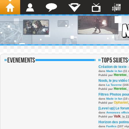
Création de texte -
dans
Made in fan
(11 
Heretoc
Publié par
,
Noob, le jeu vidéo 
dans
La Taverne
(166
Heretoc
Publié par
,
Filtres Photos po
dans
Made in fan
(10 
Ophaniel
Publié par
[Level up] Le foru
dans
Annonces offici
Valk
Publié par
,
le 2
Horizon des potins
dans
Fanfics
(107 ré