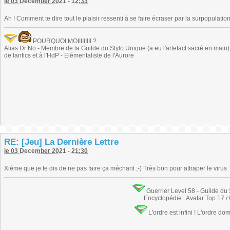
le 03 December 2021 - 12:33
Ah ! Comment te dire tout le plaisir ressenti à se faire écraser par la surpopulation
POURQUOI MOIIIIIIIII ?
Alias Dr No - Membre de la Guilde du Stylo Unique (a eu l'artefact sacré en main) -
de fanfics et à l'HdP - Elémentaliste de l'Aurore
RE: [Jeu] La Dernière Lettre
le 03 December 2021 - 21:30
Xième que je te dis de ne pas faire ça méchant ;-) Très bon pour attraper le virus
Guerrier Level 58 - Guilde du
Encyclopédie : Avatar Top 17 /
L'ordre est infini ! L'ordre do