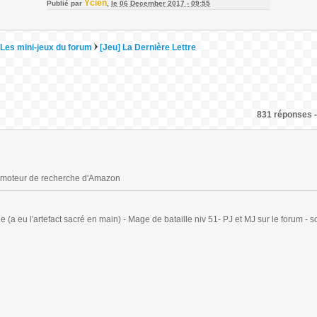
Ycien
Publié par
,
le 06 December 2017 - 09:55
Les mini-jeux du forum
[Jeu] La Dernière Lettre
831 réponses -
 le moteur de recherche d'Amazon
(a eu l'artefact sacré en main) - Mage de bataille niv 51- PJ et MJ sur le forum - sc