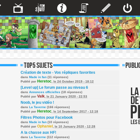
Création de texte - Vos répliques favorites
dans
Made in fan
(11 réponses)
Heretoc
Publié par
,
le 24 October 2019 - 18:12
[Level up] Le forum passe au niveau 6
dans
Annonces officielles
(18 réponses)
Valk
Publié par
,
le 21 January 2020 - 22:53
Noob, le jeu vidéo !
dans
La Taverne
(166 réponses)
Heretoc
Publié par
,
le 14 September 2017 - 12:18
Filtres Photos pour Facebook
dans
Made in fan
(10 réponses)
Ophaniel
Publié par
,
le 10 January 2020 - 12:28
A la chasse aux HF!
dans
La Taverne
(112 réponses)