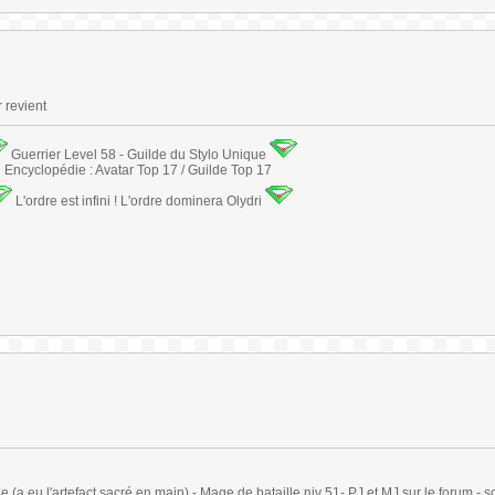
r revient
Guerrier Level 58 - Guilde du Stylo Unique
Encyclopédie : Avatar Top 17 / Guilde Top 17
L'ordre est infini ! L'ordre dominera Olydri
(a eu l'artefact sacré en main) - Mage de bataille niv 51- PJ et MJ sur le forum - sc