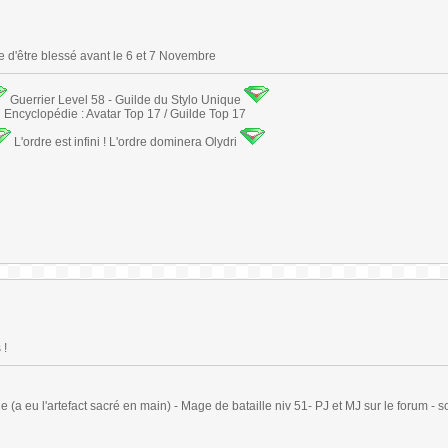
 d'être blessé avant le 6 et 7 Novembre
Guerrier Level 58 - Guilde du Stylo Unique
Encyclopédie : Avatar Top 17 / Guilde Top 17
L'ordre est infini ! L'ordre dominera Olydri
 !
(a eu l'artefact sacré en main) - Mage de bataille niv 51- PJ et MJ sur le forum - sc