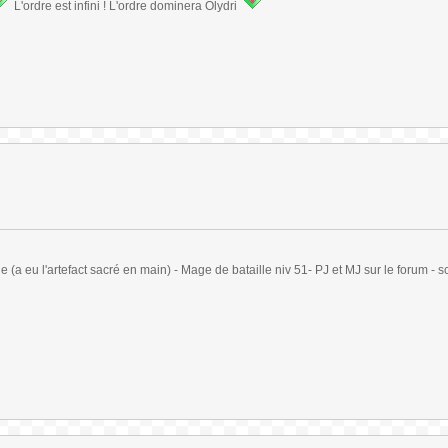
L'ordre est infini ! L'ordre dominera Olydri
(a eu l'artefact sacré en main) - Mage de bataille niv 51- PJ et MJ sur le forum - sc