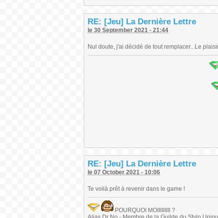
RE: [Jeu] La Dernière Lettre
le 30 September 2021 - 21:44
Nul doute, j'ai décidé de tout remplacer.. Le plaisi
RE: [Jeu] La Dernière Lettre
le 07 October 2021 - 10:06
Te voilà prêt à revenir dans le game !
POURQUOI MOIIIIIIIII ?
Alias Dr No - Membre de la Guilde du Stylo Unique 