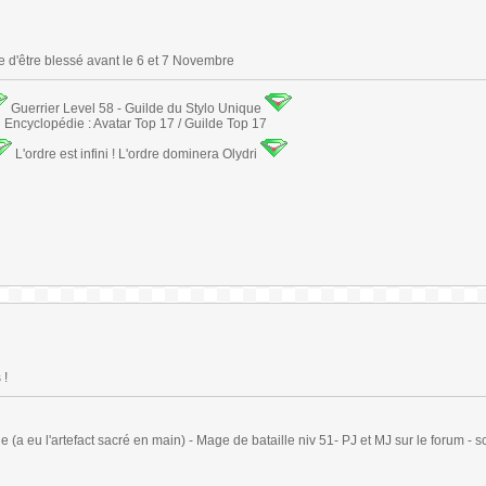
 d'être blessé avant le 6 et 7 Novembre
Guerrier Level 58 - Guilde du Stylo Unique
Encyclopédie : Avatar Top 17 / Guilde Top 17
L'ordre est infini ! L'ordre dominera Olydri
 !
(a eu l'artefact sacré en main) - Mage de bataille niv 51- PJ et MJ sur le forum - sc