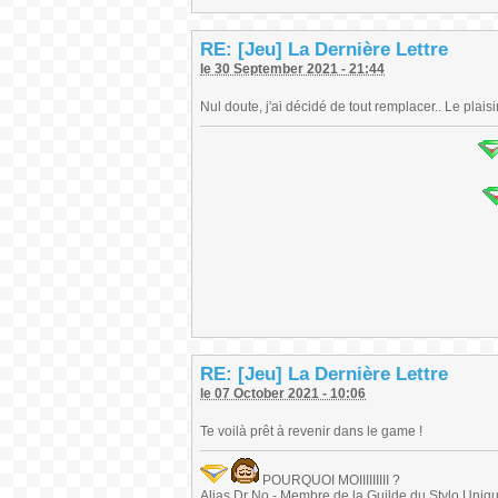
RE: [Jeu] La Dernière Lettre
le 30 September 2021 - 21:44
Nul doute, j'ai décidé de tout remplacer.. Le plaisi
RE: [Jeu] La Dernière Lettre
le 07 October 2021 - 10:06
Te voilà prêt à revenir dans le game !
POURQUOI MOIIIIIIIII ?
Alias Dr No - Membre de la Guilde du Stylo Unique 