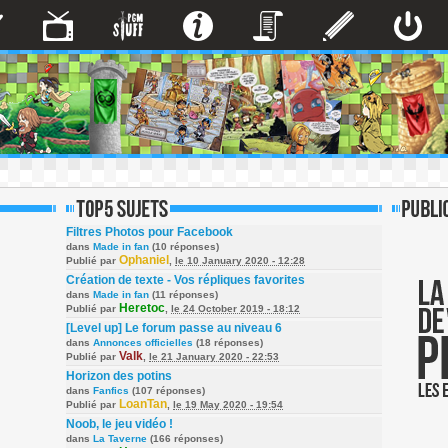
Filtres Photos pour Facebook
dans
Made in fan
(10 réponses)
Ophaniel
Publié par
,
le 10 January 2020 - 12:28
Création de texte - Vos répliques favorites
dans
Made in fan
(11 réponses)
Heretoc
Publié par
,
le 24 October 2019 - 18:12
[Level up] Le forum passe au niveau 6
dans
Annonces officielles
(18 réponses)
Valk
Publié par
,
le 21 January 2020 - 22:53
Horizon des potins
dans
Fanfics
(107 réponses)
LoanTan
Publié par
,
le 19 May 2020 - 19:54
Noob, le jeu vidéo !
dans
La Taverne
(166 réponses)