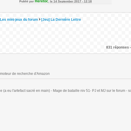
Heretoc
Publié par
,
le 14 September 2017 - 12:18
Les mini-jeux du forum
[Jeu] La Dernière Lettre
831 réponses -
 le moteur de recherche d'Amazon
(a eu l'artefact sacré en main) - Mage de bataille niv 51- PJ et MJ sur le forum - sc