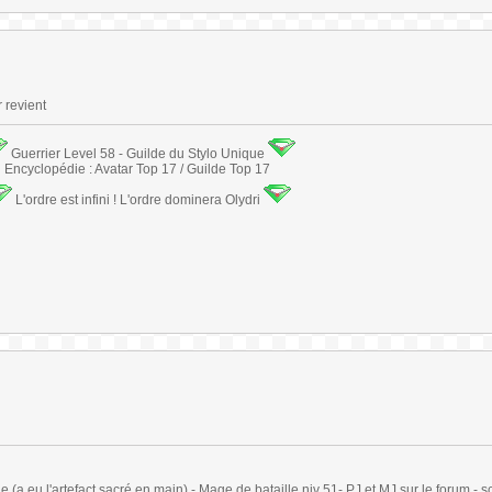
r revient
Guerrier Level 58 - Guilde du Stylo Unique
Encyclopédie : Avatar Top 17 / Guilde Top 17
L'ordre est infini ! L'ordre dominera Olydri
(a eu l'artefact sacré en main) - Mage de bataille niv 51- PJ et MJ sur le forum - sc