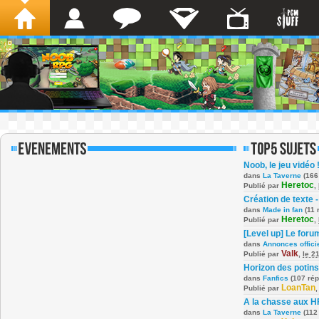
Noob, le jeu vidéo 
dans
La Taverne
(166
Heretoc
Publié par
,
Création de texte -
dans
Made in fan
(11 
Heretoc
Publié par
,
[Level up] Le foru
dans
Annonces offici
Valk
Publié par
,
le 2
Horizon des potins
dans
Fanfics
(107 ré
LoanTan
Publié par
A la chasse aux H
dans
La Taverne
(112