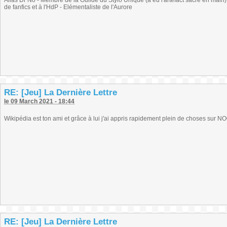
Alias Dr No - Membre de la Guilde du Stylo Unique (a eu l'artefact sacré en main) -
de fanfics et à l'HdP - Elémentaliste de l'Aurore
RE: [Jeu] La Dernière Lettre
le 09 March 2021 - 18:44
Wikipédia est ton ami et grâce à lui j'ai appris rapidement plein de choses sur NO
RE: [Jeu] La Dernière Lettre