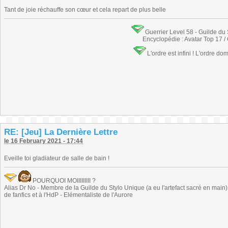
Tant de joie réchauffe son cœur et cela repart de plus belle
Guerrier Level 58 - Guilde du
Encyclopédie : Avatar Top 17 /
L'ordre est infini ! L'ordre do
RE: [Jeu] La Dernière Lettre
le 16 February 2021 - 17:44
Eveille toi gladiateur de salle de bain !
POURQUOI MOIIIIIIIII ?
Alias Dr No - Membre de la Guilde du Stylo Unique (a eu l'artefact sacré en main) -
de fanfics et à l'HdP - Elémentaliste de l'Aurore