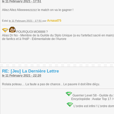
le 11 February 2021 - 17:51
Allez Allez Alleeeeezzzzz le match on va le gagner !
Arnaud75
Édité
le 11 February 2021 - 17:51
par
POURQUOI MOIIIIIIIII ?
Alias Dr No - Membre de la Guilde du Stylo Unique (a eu l'artefact sacré en main) -
de fanfics et à l'HdP - Elémentaliste de l'Aurore
RE: [Jeu] La Dernière Lettre
le 11 February 2021 - 22:20
Rolala poteau.... La faute a pas de chance... Le pauvre il doit être déçu.
Guerrier Level 58 - Guilde du
Encyclopédie : Avatar Top 17 /
L'ordre est infini ! L'ordre do