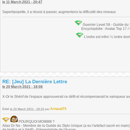
le 11 March 2021 - 20:47
Saperlipopette, il a réussi à passer, augmentons la difficulté des niveaux
Guerrier Level 58 - Guilde du
Encyclopédie : Avatar Top 17 /
L'ordre est infini ! L'ordre do
RE: [Jeu] La Dernière Lettre
le 20 March 2021 - 18:08
X-Or le Shérif de l'espace approuverait ce défit et récompenserait le vainqueur a
Arnaud75
Édité
le 20 March 2021 - 18:10
par
POURQUOI MOIIIIIIIII ?
Alias Dr No - Membre de la Guilde du Stylo Unique (a eu l'artefact sacré en main) -
de fanfics et à l'HdP - Elémentaliste de l'Aurore