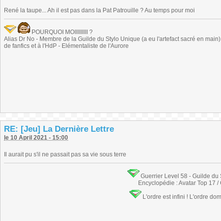
René la taupe... Ah il est pas dans la Pat Patrouille ? Au temps pour moi
POURQUOI MOIIIIIIIII ?
Alias Dr No - Membre de la Guilde du Stylo Unique (a eu l'artefact sacré en main) -
de fanfics et à l'HdP - Elémentaliste de l'Aurore
RE: [Jeu] La Dernière Lettre
le 10 April 2021 - 15:00
Il aurait pu s'il ne passait pas sa vie sous terre
Guerrier Level 58 - Guilde du
Encyclopédie : Avatar Top 17 /
L'ordre est infini ! L'ordre do