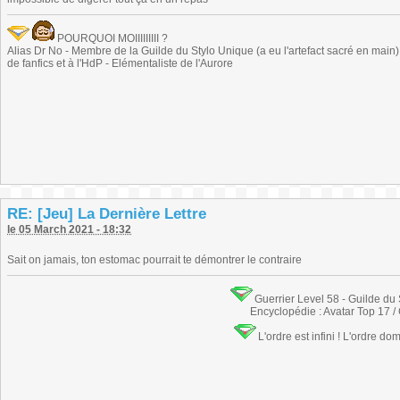
POURQUOI MOIIIIIIIII ?
Alias Dr No - Membre de la Guilde du Stylo Unique (a eu l'artefact sacré en main) -
de fanfics et à l'HdP - Elémentaliste de l'Aurore
RE: [Jeu] La Dernière Lettre
le 05 March 2021 - 18:32
Sait on jamais, ton estomac pourrait te démontrer le contraire
Guerrier Level 58 - Guilde du
Encyclopédie : Avatar Top 17 /
L'ordre est infini ! L'ordre do