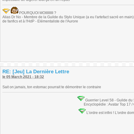
POURQUOI MOIIIIIIIII ?
Alias Dr No - Membre de la Guilde du Stylo Unique (a eu l'artefact sacré en main) -
de fanfics et à l'HdP - Elémentaliste de l'Aurore
RE: [Jeu] La Dernière Lettre
le 05 March 2021 - 18:32
Sait on jamais, ton estomac pourrait te démontrer le contraire
Guerrier Level 58 - Guilde du
Encyclopédie : Avatar Top 17 /
L'ordre est infini ! L'ordre do