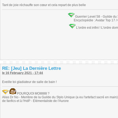
Tant de joie réchauffe son cœur et cela repart de plus belle
Guerrier Level 58 - Guilde du
Encyclopédie : Avatar Top 17 /
L'ordre est infini ! L'ordre do
RE: [Jeu] La Dernière Lettre
le 16 February 2021 - 17:44
Eveille toi gladiateur de salle de bain !
POURQUOI MOIIIIIIIII ?
Alias Dr No - Membre de la Guilde du Stylo Unique (a eu l'artefact sacré en main) -
de fanfics et à l'HdP - Elémentaliste de l'Aurore