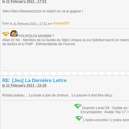
le 11 February 2021 - 17:51
Allez Allez Alleeeeezzzzz le match on va le gagner !
Arnaud75
Édité
le 11 February 2021 - 17:51
par
POURQUOI MOIIIIIIIII ?
Alias Dr No - Membre de la Guilde du Stylo Unique (a eu l'artefact sacré en main) -
de fanfics et à l'HdP - Elémentaliste de l'Aurore
RE: [Jeu] La Dernière Lettre
le 11 February 2021 - 22:20
Rolala poteau.... La faute a pas de chance... Le pauvre il doit être déçu.
Guerrier Level 58 - Guilde du
Encyclopédie : Avatar Top 17 /
L'ordre est infini ! L'ordre do