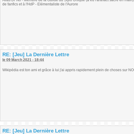
Alias Dr No - Membre de la Guilde du Stylo Unique (a eu l'artefact sacré en main) -
de fanfics et à l'HdP - Elémentaliste de l'Aurore
RE: [Jeu] La Dernière Lettre
le 09 March 2021 - 18:44
Wikipédia est ton ami et grâce à lui j'ai appris rapidement plein de choses sur NO
RE: [Jeu] La Dernière Lettre