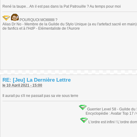
René la taupe... Ah il est pas dans la Pat Patrouille ? Au temps pour moi
POURQUOI MOIIIIIIIII ?
Alias Dr No - Membre de la Guilde du Stylo Unique (a eu l'artefact sacré en main) -
de fanfics et à l'HdP - Elémentaliste de l'Aurore
RE: [Jeu] La Dernière Lettre
le 10 April 2021 - 15:00
Il aurait pu s'il ne passait pas sa vie sous terre
Guerrier Level 58 - Guilde du
Encyclopédie : Avatar Top 17 /
L'ordre est infini ! L'ordre do