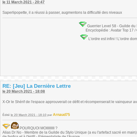
le 11 March 2021 - 20:47
Saperlipopette, il a réussi à passer, augmentons la difficulté des niveaux
Guerrier Level 58 - Guilde du
Encyclopédie : Avatar Top 17 /
L'ordre est infini ! L'ordre do
RE: [Jeu] La Dernière Lettre
le 20 March 2021 - 18:08
X-Or le Shérif de l'espace approuverait ce défit et récompenserait le vainqueur a
Arnaud75
Édité
le 20 March 2021 - 18:10
par
POURQUOI MOIIIIIIIII ?
Alias Dr No - Membre de la Guilde du Stylo Unique (a eu l'artefact sacré en main) -
de fanfics et à l'HdP - Elémentaliste de l'Aurore