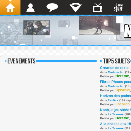
Création de texte -
dans
Made in fan
(11 
Heretoc
Publié par
,
Filtres Photos po
dans
Made in fan
(10 
Ophaniel
Publié par
Horizon des potins
dans
Fanfics
(107 ré
LoanTan
Publié par
Noob, le jeu vidéo 
dans
La Taverne
(166
Heretoc
Publié par
,
A la chasse aux H
dans
La Taverne
(112