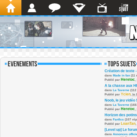
Création de texte -
dans
Made in fan
(11 
Heretoc
Publié par
,
A la chasse aux H
dans
La Taverne
(112
Ycien
Publié par
,
le
Noob, le jeu vidéo 
dans
La Taverne
(166
Heretoc
Publié par
,
Horizon des potins
dans
Fanfics
(107 ré
LoanTan
Publié par
[Level up] Le foru
dans
Annonces offici