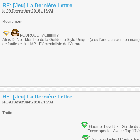
RE: [Jeu] La Dernière Lettre
le 09 December 2018 - 15:24
Revirement
POURQUOI MOIIIIIIIII ?
Alias Dr No - Membre de la Guilde du Stylo Unique (a eu l'artefact sacré en main) -
de fanfics et à l'HdP - Elémentaliste de l'Aurore
RE: [Jeu] La Dernière Lettre
le 09 December 2018 - 15:34
Truffe
Guerrier Level 58 - Guilde du
Encyclopédie : Avatar Top 17 /
L'ordre est infini ! L'ordre do