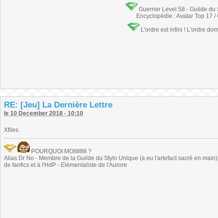
Guerrier Level 58 - Guilde du
Encyclopédie : Avatar Top 17 /
L'ordre est infini ! L'ordre do
RE: [Jeu] La Dernière Lettre
le 10 December 2018 - 10:10
Xfiles
POURQUOI MOIIIIIIIII ?
Alias Dr No - Membre de la Guilde du Stylo Unique (a eu l'artefact sacré en main) -
de fanfics et à l'HdP - Elémentaliste de l'Aurore