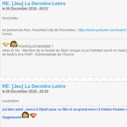
RE: [Jeu] La Dernière Lettre
le 06 December 2018 - 09:57
Nunchaku
en parlant de Aion, l'excellent clip de Penumbra :
https://www.youtube.com/wat
l'urne)
POURQUOI MOIIIIIIIII ?
Alias Dr No - Membre de la Guilde du Stylo Unique (a eu l'artefact sacré en main) -
de fanfics et à l'HdP - Elémentaliste de l'Aurore
RE: [Jeu] La Dernière Lettre
le 06 December 2018 - 20:50
usurpateur
j'ai bien aimé , merci à Olydri pour ce film et un grand merci à Fabien Founier 
#jugetenshi