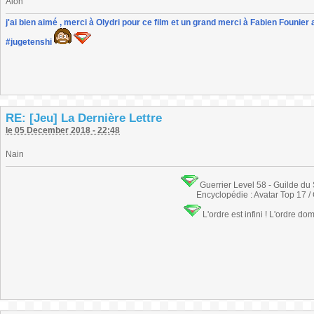
Aion
j'ai bien aimé , merci à Olydri pour ce film et un grand merci à Fabien Founier 
#jugetenshi
RE: [Jeu] La Dernière Lettre
le 05 December 2018 - 22:48
Nain
Guerrier Level 58 - Guilde du
Encyclopédie : Avatar Top 17 /
L'ordre est infini ! L'ordre do