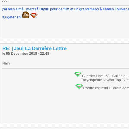
Aion
j'ai bien aimé , merci à Olydri pour ce film et un grand merci à Fabien Founier 
#jugetenshi
RE: [Jeu] La Dernière Lettre
le 05 December 2018 - 22:48
Nain
Guerrier Level 58 - Guilde du
Encyclopédie : Avatar Top 17 /
L'ordre est infini ! L'ordre do