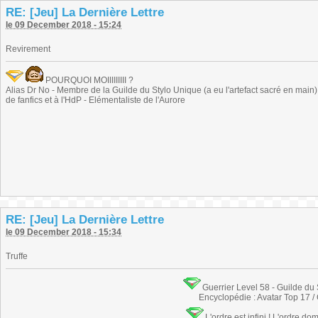
RE: [Jeu] La Dernière Lettre
le 09 December 2018 - 15:24
Revirement
POURQUOI MOIIIIIIIII ?
Alias Dr No - Membre de la Guilde du Stylo Unique (a eu l'artefact sacré en main) -
de fanfics et à l'HdP - Elémentaliste de l'Aurore
RE: [Jeu] La Dernière Lettre
le 09 December 2018 - 15:34
Truffe
Guerrier Level 58 - Guilde du
Encyclopédie : Avatar Top 17 /
L'ordre est infini ! L'ordre do