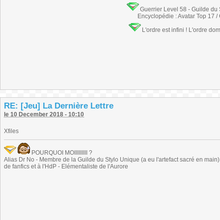
Guerrier Level 58 - Guilde du
Encyclopédie : Avatar Top 17 /
L'ordre est infini ! L'ordre do
RE: [Jeu] La Dernière Lettre
le 10 December 2018 - 10:10
Xfiles
POURQUOI MOIIIIIIIII ?
Alias Dr No - Membre de la Guilde du Stylo Unique (a eu l'artefact sacré en main) -
de fanfics et à l'HdP - Elémentaliste de l'Aurore