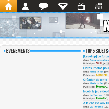
[Level up] Le foru
dans
Annonces offici
Valk
Publié par
,
le 2
Filtres Photos po
dans
Made in fan
(10 
Ophaniel
Publié par
Création de texte -
dans
Made in fan
(11 
Heretoc
Publié par
,
Noob, le jeu vidéo 
dans
La Taverne
(166
Heretoc
Publié par
,
A la chasse aux H
dans
La Taverne
(112