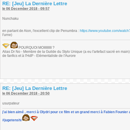
RE: [Jeu] La Dernière Lettre
le 06 December 2018 - 09:57
Nunchaku
en parlant de Aion, l'excellent clip de Penumbra :
https://www.youtube.com/wat
l'urne)
POURQUOI MOIIIIIIIII ?
Alias Dr No - Membre de la Guilde du Stylo Unique (a eu l'artefact sacré en main) -
de fanfics et à l'HdP - Elémentaliste de l'Aurore
RE: [Jeu] La Dernière Lettre
le 06 December 2018 - 20:50
usurpateur
j'ai bien aimé , merci à Olydri pour ce film et un grand merci à Fabien Founier 
#jugetenshi